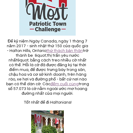
Để kỷ niệm Ngày Canada, ngày 1 tháng 7
năm 2017 - sinh nhật thứ 150 của quốc gia
- Halton Hills, Ontario
thử thách bản thân
trở
thành be &quot;thị trấn yêu nước
nhất&quot; bằng cách treo nhiều cờ nhất
có thể. Mỗi lá cờ đã được đăng ký tại thời
điểm mua, để được trưng bày trong sân,
chậu hoa và cơ sở kinh doanh, trên hàng
rào, xe hơi và đường phố - bất cứ nơi nào
bạn có thể dán cờ. Các
đếm cuối cùng
trong
số 57.073 lá cờ nằm ngoài ước mơ hoang
đường nhất của mọi người.
Tốt nhất để đi Haltonians!