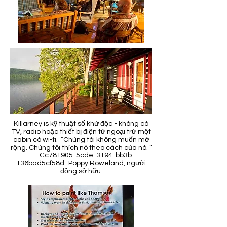
Killarney is kỹ thuật số khử độc - không có
TV, radio hoặc thiết bị điện tử ngoại trừ một
cabin có wi-fi. “Chúng tôi không muốn mở
rộng. Chúng tôi thích nó theo cách của nó. ”
—_Cc781905-5cde-3194-bb3b-
136bad5cf58d_Poppy Roweland, người
đồng sở hữu.