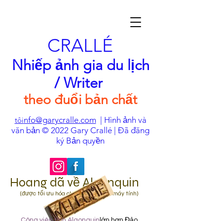
CRALLÉ
Nhiếp ảnh gia du lịch
/ Writer
theo đuổi bản chất
nfo@garycralle.com
| Hình ảnh và
tôi
văn bản © 2022 Gary Crallé | Đã đăng
ký Bản quyền
Hoang dã về Algonquin
(được tối ưu hóa cho viewing trên máy tính)
Công viên tỉnh Algonquin
lớn hơn Đảo