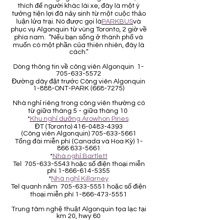
thích để người khác lái xe, đây là một ý
tưởng tiện lợi đã nảy sinh từ một cuộc thảo
luận lửa trại. Nó được gọi là
PARKBUS
và
phục vụ Algonquin từ vùng Toronto, 2 giờ về
phía nam. “Nếu bạn sống ở thành phố và
muốn có một phần của thiên nhiên, đây là
cách.”
Dòng thông tin về công viên Algonquin
1-
705-633-5572
Đường dây đặt trước Công viên Algonquin
1-888-ONT-PARK
(668-7275)
Nhà nghỉ riêng trong công viên thường có
từ giữa tháng 5 - giữa tháng 10
*
Khu nghỉ dưỡng Arowhon Pines
ĐT (Toronto)
416-0483-4393
(Công viên Algonquin)
705-633-5661
Tổng đài miễn phí (Canada và Hoa Kỳ)
1-
866 633-5661
*
Nhà nghỉ Bartlett
Tel
705-633-5543
hoặc số điện thoại miễn
phí
1-866-614-5355
*
Nhà nghỉ Killarney
Tel quanh năm
705-633-5551
hoặc số điện
thoại miễn phí
1-866-473-5551
Trung tâm nghệ thuật Algonquin tọa lạc tại
km 20, hwy 60