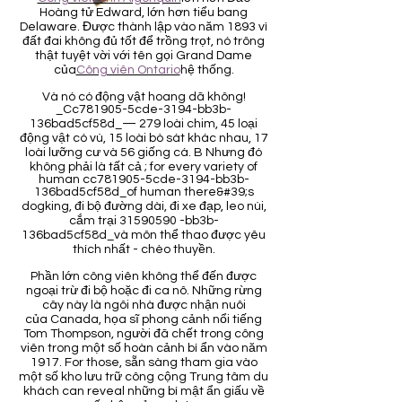
Hoàng tử Edward, lớn hơn tiểu bang
Delaware. Được thành lập vào năm 1893 vì
đất đai không đủ tốt để trồng trọt, nó trông
thật tuyệt vời với tên gọi Grand Dame
của
Công viên Ontario
hệ thống.
Và nó có động vật hoang dã không!
_Cc781905-5cde-3194-bb3b-
136bad5cf58d_— 279 loài chim, 45 loại
động vật có vú, 15 loài bò sát khác nhau, 17
loài lưỡng cư và 56 giống cá. B Nhưng đó
không phải là tất cả ; for every variety of
human cc781905-5cde-3194-bb3b-
136bad5cf58d_of human there&#39;s
dogking, đi bộ đường dài, đi xe đạp, leo núi,
cắm trại
31590590
-bb3b-
136bad5cf58d_và môn thể thao được yêu
thích nhất - chèo thuyền.
Phần lớn công viên không thể đến được
ngoại trừ đi bộ hoặc đi ca nô. Những rừng
cây này là ngôi nhà được nhận nuôi
của Canada, họa sĩ phong cảnh nổi tiếng
Tom Thompson, người đã chết trong công
viên trong một số hoàn cảnh bí ẩn vào năm
1917. For those, sẵn sàng tham gia vào
một số kho lưu trữ công cộng Trung tâm du
khách can reveal những bí mật ẩn giấu về