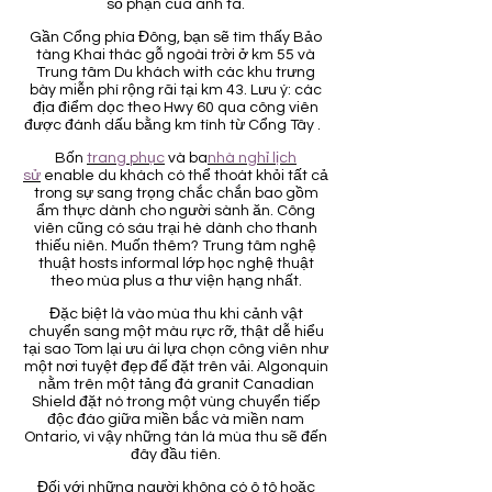
số phận của anh ta.
Gần Cổng phía Đông, bạn sẽ tìm thấy Bảo
tàng Khai thác gỗ ngoài trời ở km 55 và
Trung tâm Du khách with các khu trưng
bày miễn phí rộng rãi tại km 43. Lưu ý: các
địa điểm dọc theo Hwy 60 qua công viên
được đánh dấu bằng km tính từ Cổng Tây .
Bốn
trang phục
và ba
nhà nghỉ lịch
sử
enable du khách có thể thoát khỏi tất cả
trong sự sang trọng chắc chắn bao gồm
ẩm thực dành cho người sành ăn. Công
viên cũng có sáu trại hè dành cho thanh
thiếu niên. Muốn thêm? Trung tâm nghệ
thuật hosts informal lớp học nghệ thuật
theo mùa plus a thư viện hạng nhất.
Đặc biệt là vào mùa thu khi cảnh vật
chuyển sang một màu rực rỡ, thật dễ hiểu
tại sao Tom lại ưu ái lựa chọn công viên như
một nơi tuyệt đẹp để đặt trên vải. Algonquin
nằm trên một tảng đá granit Canadian
Shield đặt nó trong một vùng chuyển tiếp
độc đáo giữa miền bắc và miền nam
Ontario, vì vậy những tán lá mùa thu sẽ đến
đây đầu tiên.
Đối với những người không có ô tô hoặc