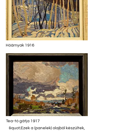
Hóárnyak 1916
Tea-tó gátja 1917
&quot;Ezek a (panelek) olajból készültek,