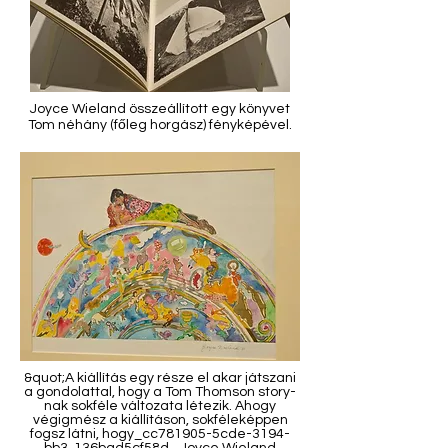
Joyce Wieland összeállított egy könyvet
Tom néhány (főleg horgász) fényképével.
&quot;A kiállítás egy része el akar játszani
a gondolattal, hogy a Tom Thomson story-
nak sokféle változata létezik. Ahogy
végigmész a kiállításon, sokféleképpen
fogsz látni, hogy_cc781905-5cde-3194-