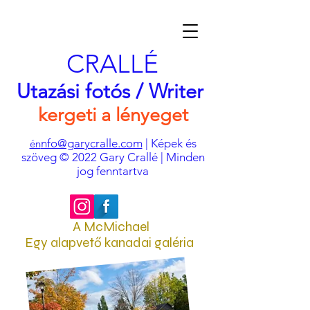
CRALLÉ
Utazási fotós / Writer
kergeti a lényeget
nfo@garycralle.com
| Képek és
én
szöveg © 2022 Gary Crallé | Minden
jog fenntartva
A McMichael
Egy alapvető kanadai galéria