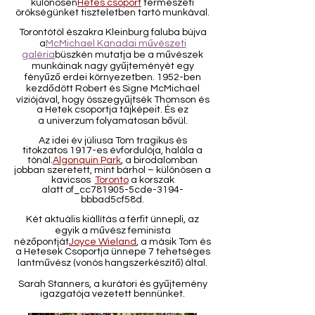
különösen
Hetes csoport
természeti
örökségünket tiszteletben tartó munkával.
Torontótól északra Kleinburg faluba bújva
a
McMichael Kanadai művészeti
galéria
büszkén mutatja be a művészek
munkáinak nagy gyűjteményét egy
fényűző erdei környezetben. 1952-ben
kezdődött Robert és Signe McMichael
víziójával, hogy összegyűjtsék Thomson és
a Hetek csoportja tájképeit. És ez
a univerzum folyamatosan bővül.
Az idei év júliusa Tom tragikus és
titokzatos 1917-es évfordulója, halála a
tónál.
Algonquin Park
, a birodalomban
jobban szeretett, mint bárhol – különösen a
kavicsos
Toronto
a korszak
alatt of_cc781905-5cde-3194-
bbbad5cf58d.
Két aktuális kiállítás a férfit ünnepli, az
egyik a művész feminista
nézőpontját
Joyce Wieland
, a másik Tom és
a Hetesek Csoportja ünnepe 7 tehetséges
lantművész (vonós hangszerkészítő) által.
Sarah Stanners, a kurátori és gyűjtemény
igazgatója vezetett bennünket.