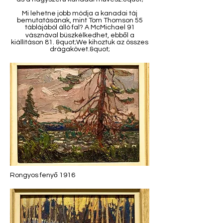
Mi lehetne jobb módja a kanadai táj
bemutatásának, mint Tom Thomson 55
táblájából álló fal? A McMichael 91
vásznával büszkélkedhet, ebből a
kiállításon 81. &quot;We kihoztuk az összes
drágakövet.&quot;
Rongyos fenyő 1916