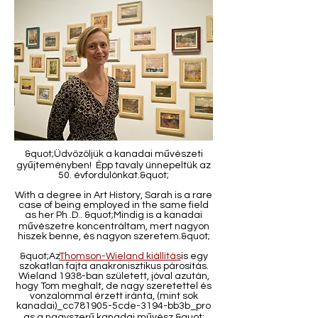
&quot;Üdvözöljük a kanadai művészeti
gyűjteményben! Épp tavaly ünnepeltük az
50. évfordulónkat.&quot;
With a degree in Art History, Sarah is a rare
case of being employed in the same field
as her Ph .D.. &quot;Mindig is a kanadai
művészetre koncentráltam, mert nagyon
hiszek benne, és nagyon szeretem.&quot;
&quot;Az
Thomson-Wieland kiállítás
is egy
szokatlan fajta anakronisztikus párosítás.
Wieland 1938-ban született, jóval azután,
hogy Tom meghalt, de nagy szeretettel és
vonzalommal érzett iránta, (mint sok
kanadai)_cc781905-5cde-3194-bb3b_pro
as a nagyszerű kanadai művész.&quot;