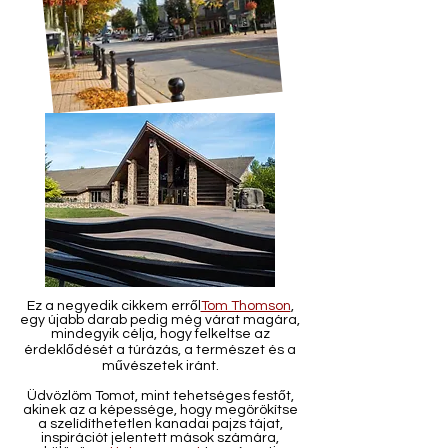
Ez a negyedik cikkem erről
Tom Thomson
,
egy újabb darab pedig még várat magára,
mindegyik célja, hogy felkeltse az
érdeklődését a túrázás, a természet és a
művészetek iránt.
Üdvözlöm Tomot, mint tehetséges festőt,
akinek az a képessége, hogy megörökítse
a szelídíthetetlen kanadai pajzs tájat,
inspirációt jelentett mások számára,