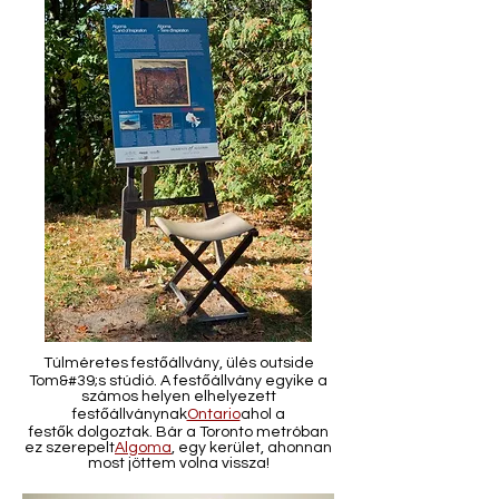
Túlméretes festőállvány, ülés outside
Tom&#39;s stúdió. A festőállvány egyike a
számos helyen elhelyezett
festőállványnak
Ontario
ahol a
festők dolgoztak. Bár a Toronto metróban
ez szerepelt
Algoma
, egy kerület, ahonnan
most jöttem volna vissza!