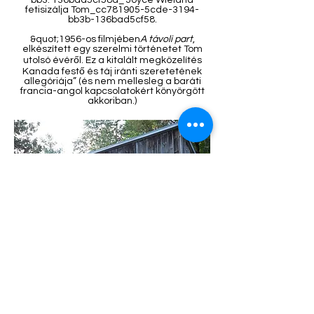
bb3. 136bad5cf58d_ Joyce Wieland
fetisizálja Tom_cc781905-5cde-3194-
bb3b-136bad5cf58.
&quot;1956-os filmjében
A távoli part
,
elkészített egy szerelmi történetet Tom
utolsó évéről. Ez a kitalált megközelítés
Kanada festő és táj iránti szeretetének
allegóriája” (és nem mellesleg a baráti
francia-angol kapcsolatokért könyörgött
akkoriban.)
Tom kunyhójának külseje népszerű
a esküvői fotózás háttereként. A belső tér
állandóan változik, de megmarad néhány
eredeti bútor, olyan egyszerű, mint volt.