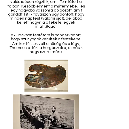
valós időben rögzítik, amit Tom látott a
tájban. Később elment a műtermébe... és
egy nagyobb vászonra dolgozott, amit
gondolt 1917 tavaszán úgy döntött, hogy
minden nap fest (valami újat), de abba
kellett hagynia a fekete legyek
miatt.&quot;
AY Jackson festőtárs is panaszkodott,
hogy szúnyogok kerültek a festékébe.
Amikor túl sok volt a hőség és a légy,
Thomson áttért a horgászatra, a másik
nagy szerelmére.