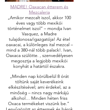
MADRE! Oaxacan étterem és
Mezcaleria
„Amikor mezcalt iszol, akkor 100
éves vagy több mexikói
történelmet iszol” – mondja Ivan
Vasquez, a Madre
tulajdonosa/igazgatója! Az étel
oaxacai, a különleges ital mezcal –
mind a 380-nál több palack!. Ivan,
Oaxaca szülötte. , szenvedélyesen
megosztja a legjobb mexikói
konyhát a határtól északra.
„Minden nap körülbelül 8 órát
töltünk saját keverékeink
elkészítésével; ami érdekel, az a
minőség – nincs nagy márkájú
alkohol… Minden héten friss
Oxaca termékeket viszünk be.”
Lenyűgözött az éttermek és bárok