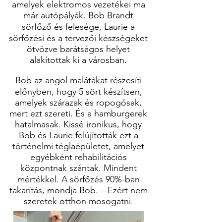
amelyek elektromos vezetékei ma
már autópályák. Bob Brandt
sörfőző és felesége, Laurie a
sörfőzési és a tervezői készségeket
ötvözve barátságos helyet
alakítottak ki a városban.
Bob az angol malátákat részesíti
előnyben, hogy 5 sört készítsen,
amelyek szárazak és ropogósak,
mert ezt szereti. És a hamburgerek
hatalmasak. Kissé ironikus, hogy
Bob és Laurie felújították ezt a
történelmi téglaépületet, amelyet
egyébként rehabilitációs
központnak szántak. Mindent
mértékkel. A sörfőzés 90%-ban
takarítás, mondja Bob. – Ezért nem
szeretek otthon mosogatni.