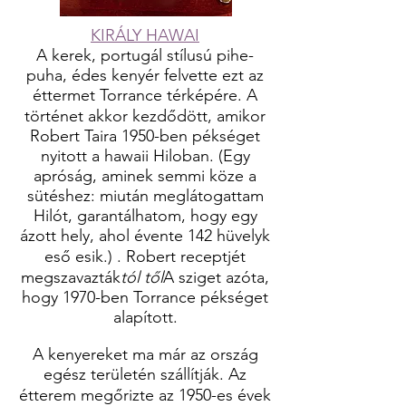
KIRÁLY HAWAI
A kerek, portugál stílusú pihe-
puha, édes kenyér felvette ezt az
éttermet Torrance térképére. A
történet akkor kezdődött, amikor
Robert Taira 1950-ben pékséget
nyitott a hawaii Hiloban. (Egy
apróság, aminek semmi köze a
sütéshez: miután meglátogattam
Hilót, garantálhatom, hogy egy
ázott hely, ahol évente 142 hüvelyk
eső esik.) . Robert receptjét
megszavazták
tól től
A sziget azóta,
hogy 1970-ben Torrance pékséget
alapított.
A kenyereket ma már az ország
egész területén szállítják. Az
étterem megőrizte az 1950-es évek