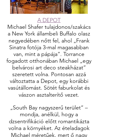
A DEPOT
Michael Shafer tulajdonos/szakács
a New York állambeli Buffalo olasz
negyedében nőtt fel, ahol „Frank
Sinatra fotója 3-mal magasabban
van, mint a pápája”. Torrance
fogadott otthonában Michael „egy
belvárosi art deco steakházat”
szeretett volna. Pontosan azzá
változtatta a Depot, egy korábbi
vasútállomást. Sötét faburkolat és
vászon asztalterítő vezet.
„South Bay nagyszerű terület” –
mondja, anélkül, hogy a
dzsentrifikáció előtt romantikázta
volna a környéket. Az ételadagok
Michael méretűek, mert ő nagy