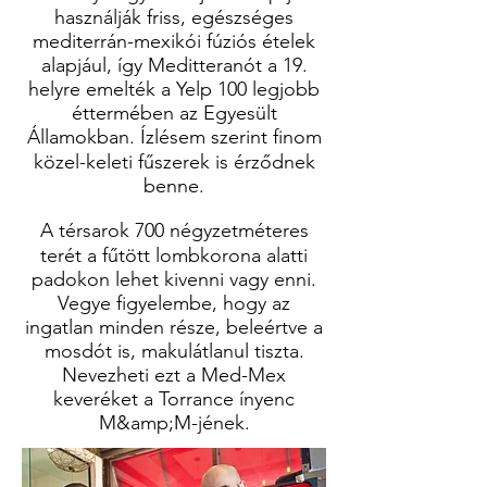
használják friss, egészséges
mediterrán-mexikói fúziós ételek
alapjául, így Meditteranót a 19.
helyre emelték a Yelp 100 legjobb
éttermében az Egyesült
Államokban. Ízlésem szerint finom
közel-keleti fűszerek is érződnek
benne.
A térsarok 700 négyzetméteres
terét a fűtött lombkorona alatti
padokon lehet kivenni vagy enni.
Vegye figyelembe, hogy az
ingatlan minden része, beleértve a
mosdót is, makulátlanul tiszta.
Nevezheti ezt a Med-Mex
keveréket a Torrance ínyenc
M&amp;M-jének.