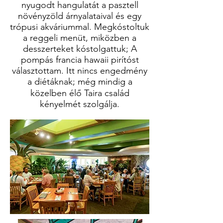
nyugodt hangulatát a pasztell
növényzöld árnyalataival és egy
trópusi akváriummal. Megkóstoltuk
a reggeli menüt, miközben a
desszerteket kóstolgattuk; A
pompás francia hawaii pirítóst
választottam. Itt nincs engedmény
a diétáknak; még mindig a
közelben élő Taira család
kényelmét szolgálja.