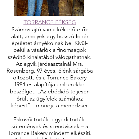
TORRANCE PÉKSÉG
Számos ajtó van a kék előtetők
alatt, amelyek egy hosszú fehér
épületet árnyékolnak be. Kívül-
belül a vásárlók a finomságok
szédítő kínálatából válogathatnak.
Az egyik járdaasztalnál Mrs.
Rosenberg, 97 éves, élénk sárgába
öltözött, és a Torrance Bakery
1984-es alapítója emberekkel
beszélget. „Az ebédidő teljesen
őrült az ügyfelek számához
képest” – mondja a menedzser.
Esküvői torták, egyedi torták,
sütemények és szendvicsek – a
Torrance Bakery mindezt elkészíti.