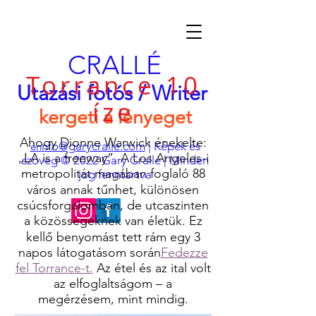
CRALLÉ
Torrance 10
Utazási fotós / Writer
íze
kergeti a lényeget
Ahogy Dionne Warwick énekelte:
nfo@garycralle.com
| Képek és
én
„LA is a freeway”. A Los Angeles-i
szöveg © 2022 Gary Crallé | Minden
metropolitát magában foglaló 88
jog fenntartva
város annak tűnhet, különösen
csúcsforgalomban, de utcaszinten
a közösségeknek van életük. Ez
kellő benyomást tett rám egy 3
napos látogatásom során
Fedezze
fel Torrance-t.
Az étel és az ital volt
az elfoglaltságom – a
megérzésem, mint mindig.