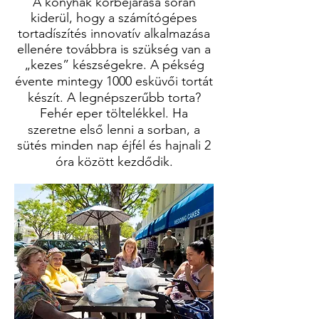
A konyhák körbejárása során
kiderül, hogy a számítógépes
tortadíszítés innovatív alkalmazása
ellenére továbbra is szükség van a
„kezes” készségekre. A pékség
évente mintegy 1000 esküvői tortát
készít. A legnépszerűbb torta?
Fehér eper töltelékkel. Ha
szeretne első lenni a sorban, a
sütés minden nap éjfél és hajnali 2
óra között kezdődik.