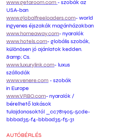
www.getaroom.com
- szobák az
USA-ban
www.globalfreeloaders.com
- world
ingyenes éjszakák magánházakban
www.homeaway.com
- nyaralók
www.hotels.com
- globális szobák,
különösen jó ajánlatok kedden.
&amp; Cs.
www.luxurylink.com
- luxus
szállodák
www.venere.com
- szobák
in Europe
www.VRBO.com
- nyaralók /
bérelhető lakások
tulajdonosoktól _cc781905-5cde-
bbbad35-f4-bbbad35-f5-31
AUTÓBÉRLÉS