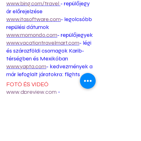
www.bing.com/travel
- repülőjegy
ár előrejelzése
www.itasoftware.com
- legolcsóbb
repülési dátumok
www
.momondo.com
- repülőjegyek
www.vacationtravelmart.com
- légi
és szárazföldi csomagok Karib-
térségben és Mexikóban
www.yapta.com
- kedvezmények a
már lefoglalt járatokra: flights
FOTÓ ÉS VIDEÓ
www.dpreview.com
-
berendezések áttekintése
www.luminouslandscape.com
-
berendezés áttekintések,
oktatóanyagok, esszék
http://nofilmschool.com/
-
videósoknak