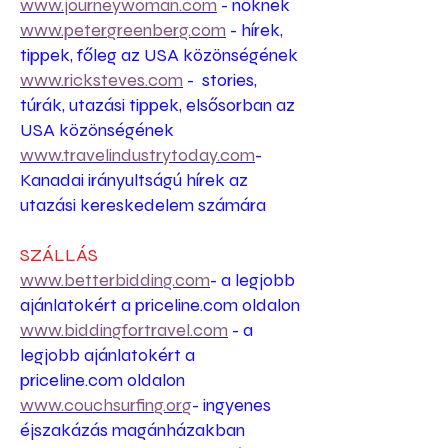
www.journeywoman.com
- nőknek
www.petergreenberg.com
- hírek,
tippek, főleg az USA közönségének
www.ricksteves.com
- stories,
túrák, utazási tippek, elsősorban az
USA közönségének
www.travelindustrytoday.com
-
Kanadai irányultságú hírek az
utazási kereskedelem számára
SZÁLLÁS
www.betterbidding.com
- a legjobb
ajánlatokért a priceline.com oldalon
www.biddingfortravel.com
- a
legjobb ajánlatokért a
priceline.com oldalon
www.couchsurfing.org
- ingyenes
éjszakázás magánházakban