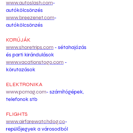
www.autoslash.com
-
autókölcsönzés
www.breezenet.com
-
autókölcsönzés
KÖRÚJÁK
www.shoretrips.com
- sétahajózás
és parti kirándulások
www.vacationstogo.com
-
körutazások
ELEKTRONIKA
www.pcmag.com
- számítógépek,
telefonok stb
FLIGHTS
www.airfarewatchdog.co
-
repülőjegyek
a városodból