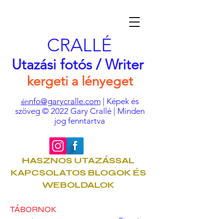
CRALLÉ
Utazási fotós / Writer
kergeti a lényeget
nfo@garycralle.com
| Képek és
én
szöveg © 2022 Gary Crallé | Minden
jog fenntartva
HASZNOS UTAZÁSSAL
KAPCSOLATOS BLOGOK ÉS
WEBOLDALOK
TÁBORNOK