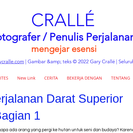
CRALLÉ
tografer / Penulis Perjalan
mengejar esensi
cralle.com
| Gambar &amp; teks © 2022 Gary Crallé | Seluru
ITES
New Link
CERITA
BEKERJA DENGAN
TENTANG
rjalanan Darat Superior
Bagian 1
pa ada orang yang pergi ke hutan untuk seni dan budaya? Karena