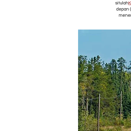
situlah
K
depan (
menem