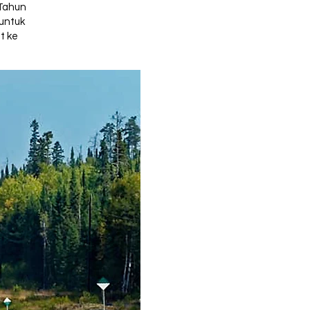
 Tahun
 untuk
t ke