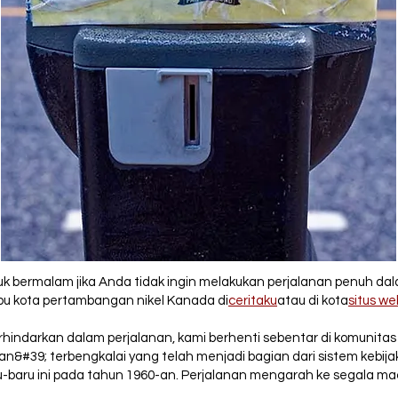
k bermalam jika Anda tidak ingin melakukan perjalanan penuh dala
ibu kota pertambangan nikel Kanada di
ceritaku
atau di kota
situs we
erhindarkan dalam perjalanan, kami berhenti sebentar di komunitas
#39; terbengkalai yang telah menjadi bagian dari sistem kebija
ru-baru ini pada tahun 1960-an. Perjalanan mengarah ke segala 