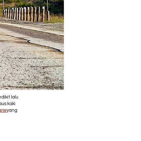
ikit lalu
aus kaki
arie
yang