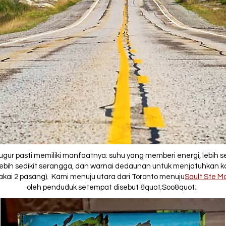
gur pasti memiliki manfaatnya: suhu yang memberi energi, lebih sed
 lebih sedikit serangga, dan warnai dedaunan untuk menjatuhkan k
akai 2 pasang). Kami menuju utara dari Toronto menuju
Sault Ste M
oleh penduduk setempat disebut &quot;Soo&quot;.