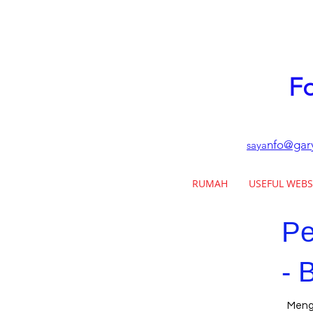
Fo
nfo@gary
saya
RUMAH
USEFUL WEBS
Pe
- 
Menga