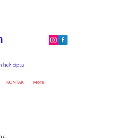
an
h hak cipta
KONTAK
More
 di