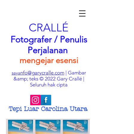
CRALLÉ
Fotografer / Penulis
Perjalanan
mengejar esensi
nfo@garycralle.com
| Gambar
saya
&amp; teks © 2022 Gary Crallé |
Seluruh hak cipta
Tepi Luar Carolina Utara