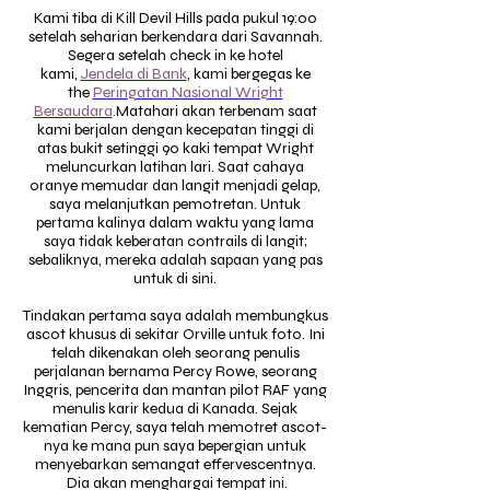
Kami tiba di Kill Devil Hills pada pukul 19:00
setelah seharian berkendara dari Savannah.
Segera setelah check in ke hotel
kami,
Jendela di Bank
,
kami bergegas ke
the
Peringatan Nasional Wright
Bersaudara
.
Matahari akan terbenam saat
kami berjalan dengan kecepatan tinggi di
atas bukit setinggi 90 kaki tempat Wright
meluncurkan latihan lari. Saat cahaya
oranye memudar dan langit menjadi gelap,
saya melanjutkan pemotretan. Untuk
pertama kalinya dalam waktu yang lama
saya tidak keberatan contrails di langit;
sebaliknya, mereka adalah sapaan yang pas
untuk di sini.
Tindakan pertama saya adalah membungkus
ascot khusus di sekitar Orville untuk foto. Ini
telah dikenakan oleh seorang penulis
perjalanan bernama Percy Rowe, seorang
Inggris, pencerita dan mantan pilot RAF yang
menulis karir kedua di Kanada. Sejak
kematian Percy, saya telah memotret ascot-
nya ke mana pun saya bepergian untuk
menyebarkan semangat effervescentnya.
Dia akan menghargai tempat ini.