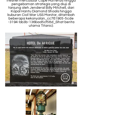
fresnel mercusuar Cape Hatteras hingga
pengeboman strategis yang diuji di
tanjung oleh Jenderal Billy Mitchell, dari
Kapal Hantu Diamond Shoals hingga
kuburan Civil War USS Monitor, ditambah
beberapa kekonyolan_cc781905-5cde
-3194-bb3b-136bad5cf58d_
(lihat berita
utama Titanic).