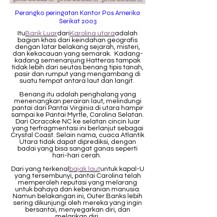
Perangko peringatan Kantor Pos Amerika
Serikat 2003
Itu
Bank Luar
dari
Karolina utara
adalah
bagian khas dari keindahan geografis
dengan latar belakang sejarah, misteri,
dan kekacauan yang semarak. Kadang-
kadang semenanjung Hatteras tampak
tidak lebih dari seutas benang tipis tanah,
pasir dan rumput yang mengambang di
suatu tempat antara laut dan langit.
Benang itu adalah penghalang yang
menenangkan perairan laut, melindungi
pantai dari Pantai Virginia di utara hampir
sampai ke Pantai Myrtle, Carolina Selatan.
Dari Ocracoke NC ke selatan cincin luar
yang terfragmentasi ini berlanjut sebagai
Crystal Coast. Selain nama, cuaca Atlantik
Utara tidak dapat diprediksi, dengan
badai yang bisa sangat ganas seperti
hari-hari cerah.
Dari yang terkenal
bajak laut
untuk kapal-U
yang tersembunyi, pantai Carolina telah
memperoleh reputasi yang melarang
untuk bahaya dan keberanian manusia.
Namun belakangan ini, Outer Banks lebih
sering dikunjungi oleh mereka yang ingin
bersantai, menyegarkan diri, dan
melarikan diri.