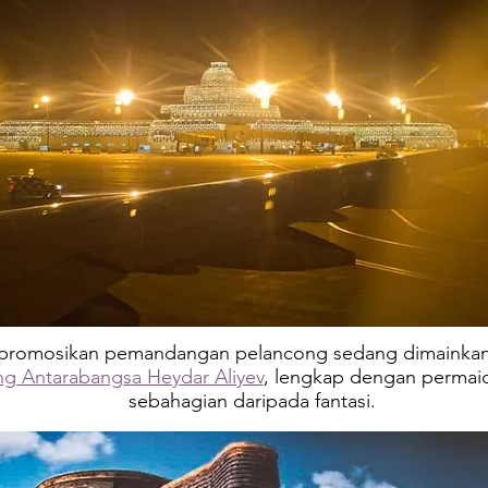
romosikan pemandangan pelancong sedang dimainkan 
g Antarabangsa Heydar Aliyev
, lengkap dengan permaid
sebahagian daripada fantasi.