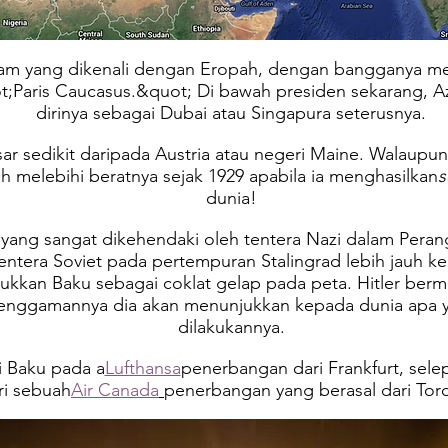
slam yang dikenali dengan Eropah, dengan bangganya me
;Paris Caucasus.&quot; Di bawah presiden sekarang, A
dirinya sebagai Dubai atau Singapura seterusnya.
sar sedikit daripada Austria atau negeri Maine. Walaupun
 melebihi beratnya sejak 1929 apabila ia menghasilkan
s
dunia!
 yang sangat dikehendaki oleh tentera Nazi dalam Perang
entera Soviet pada pertempuran Stalingrad lebih jauh ke 
jukkan Baku sebagai coklat gelap pada peta. Hitler b
genggamannya dia akan menunjukkan kepada dunia apa 
dilakukannya.
i Baku pada a
Lufthansa
penerbangan dari Frankfurt, sel
ri sebuah
Air Canada
penerbangan yang berasal dari Tor