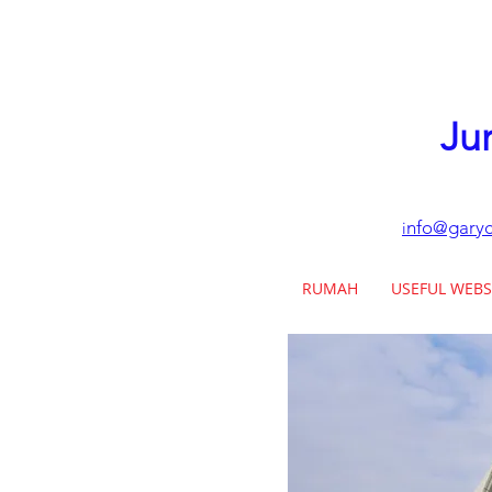
Ju
nfo@garyc
i
RUMAH
USEFUL WEBS