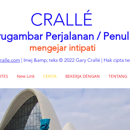
CRALLÉ
rugambar Perjalanan / Penul
mengejar intipati
ralle.com
| Imej &amp; teks © 2022 Gary Crallé | Hak cipta te
ITES
New Link
CERITA
BEKERJA DENGAN
TENTANG