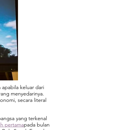
apabila keluar dari
arang menyedarinya.
omi, secara literal
bangsa yang terkenal
ah pertama
pada bulan