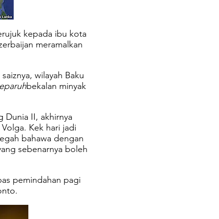
rujuk kepada ibu kota
zerbaijan meramalkan
 saiznya, wilayah Baku
eparuh
bekalan minyak
 Dunia II, akhirnya
Volga. Kek hari jadi
ermegah bahawa dengan
yang sebenarnya boleh
epas pemindahan pagi
onto.