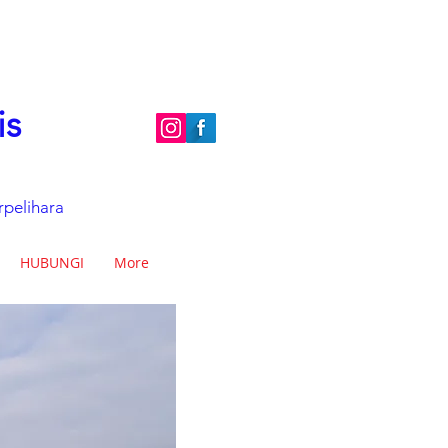
is
rpelihara
HUBUNGI
More