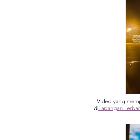
Video yang memp
di
Lapangan Terban