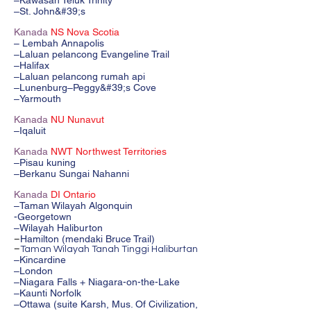
–Kawasan Teluk Trinity
–St. John&#39;s
Kanada
NS Nova Scotia
– Lembah Annapolis
–Laluan pelancong Evangeline Trail
–Halifax
–Laluan pelancong rumah api
–Lunenburg–Peggy&#39;s Cove
–Yarmouth
Kanada
NU Nunavut
–Iqaluit
Kanada
NWT Northwest Territories
–Pisau kuning
–Berkanu Sungai Nahanni
Kanada
DI Ontario
–Taman Wilayah Algonquin
-Georgetown
–Wilayah Haliburton
Hamilton (mendaki Bruce Trail)
–
–
Taman Wilayah Tanah Tinggi Haliburtan
–Kincardine
–London
–Niagara Falls + Niagara-on-the-Lake
–Kaunti Norfolk
–Ottawa (suite Karsh, Mus. Of Civilization,