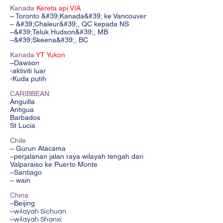
Kanada
Kereta api VIA
– Toronto &#39;Kanada&#39; ke Vancouver
– &#39;Chaleur&#39;, QC kepada NS
–&#39;Teluk Hudson&#39;, MB
–&#39;Skeena&#39;, BC
Kanada
YT Yukon
–Dawson
-aktiviti luar
-Kuda putih
CARIBBEAN
Anguilla
Antigua
Barbados
St Lucia
Chile
– Gurun Atacama
–perjalanan jalan raya wilayah tengah dari
Valparaiso ke Puerto Monte
–Santiago
– wain
China
–Beijing
–
wilayah Sichuan
–
wilayah Shanxi