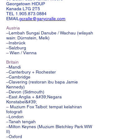
Georgetown HIDUP
Kanada L7G 2T5
TEL
1.905.873.0884
EMAIL
gcralle@garycralle.com
Austria
–Lembah Sungai Danube / Wachau (wilayah
wain: Dürnstein, Melk)
–Insbrück
–Salzburg
– Wien / Vienna
Britain
–Mandi
–Canterbury + Rochester
–Cambridge
–Clavering (restoran ibu bapa Jamie
Kennedy)
–Devon (Sidmouth)
–East Anglia + &#39;Negara
Konstabel&#39;
– Muzium Fox Talbot: tempat kelahiran
fotografi
–London
–Tanah tengah
–Milton Keynes (Muzium Bletchley Park WW
II)
–Oxford