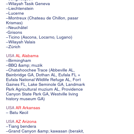
–Wilayah Tasik Geneva
–Liechtenstein
–Lucerne
–Montreux (Chateau de Chillon, pasar
Krismas)
–Neuchâtel
-Grisons
–Ticino (Ascona, Locarno, Lugano)
–Wilayah Valais
–Zürich
USA
AL Alabama
–Birmingham
–BBQ &amp; muzik
–Chatahoochee Trace (Abbeville AL,
Bainbridge GA, Dothan AL, Eufala FL +
Eufala National Wildlife Refuge AL, Fort
Gaines FL, Lake Seminole GA, Landmark
Park Agricultural muzium AL, Providence
Canyon State Park GA, Westville living
history museum GA)
USA
AR Arkansas
– Batu Kecil
USA
AZ Arizona
–Tiang bendera
–Grand Canyon &amp; kawasan (berakit,