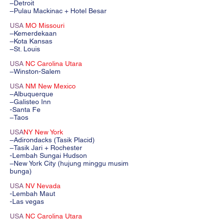
–Detroit
–Pulau Mackinac + Hotel Besar
USA
MO Missouri
–Kemerdekaan
–Kota Kansas
–St. Louis
USA
NC Carolina Utara
–Winston-Salem
USA
NM New Mexico
–Albuquerque
–Galisteo Inn
-Santa Fe
–Taos
USA
NY New York
–Adirondacks (Tasik Placid)
–Tasik Jari + Rochester
-Lembah Sungai Hudson
–New York City (hujung minggu musim
bunga)
USA
NV Nevada
-Lembah Maut
-Las vegas
USA
NC Carolina Utara