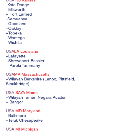
USA
KS Kansas
-Kota Dodge
–Ellsworth
– Fort Larned
-Semuanya
–Goodland
–Oakley
–Topeka
–Wamego
–
Wichita
USA
LA Louisiana
–Lafayette
–Shreveport-Bossier
– Paroki Tammany
USA
MA Massachusetts
–Wilayah Berkshire (Lenox, Pittsfield,
Stockbridge)
USA
SAYA Maine
–Wilayah Taman Negara Acadia
– Bangor
USA
MD Maryland
–Baltimore
–Teluk Chesapeake
USA
MI Michigan