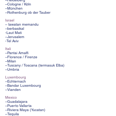
–Heidelberg
–Cologne / Köln
–München
–Rothenburg ob der Tauber
Israel
– lawatan memandu
–berbasikal
-Laut Mati
–Jerusalem
-Tel Aviv
Itali
–Pantai Amalfi
–Florence / Firenze
–Milan
–Tuscany / Toscana (termasuk Elba)
–Umbria
Luxembourg
–Echternach
–Bandar Luxembourg
–Vianden
Mexico
–Guadalajara
–Puerto Vallarta
–Riviera Maya (Yucatan)
–Tequila