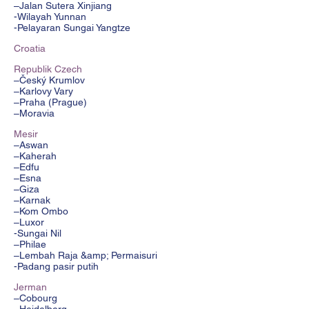
–Jalan Sutera Xinjiang
-Wilayah Yunnan
-Pelayaran Sungai Yangtze
Croatia
Republik Czech
–Český Krumlov
–Karlovy Vary
–Praha (Prague)
–Moravia
Mesir
–Aswan
–Kaherah
–Edfu
–Esna
–Giza
–Karnak
–Kom Ombo
–Luxor
-Sungai Nil
–Philae
–Lembah Raja &amp; Permaisuri
-Padang pasir putih
Jerman
–Cobourg