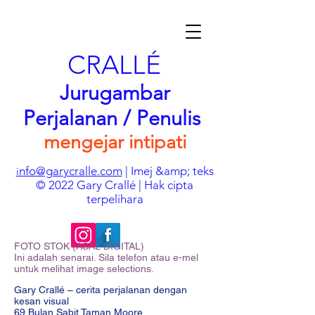
CRALLÉ
Jurugambar
Perjalanan / Penulis
mengejar intipati
nfo@garycralle.com
| Imej &amp; teks
i
© 2022 Gary Crallé | Hak cipta
terpelihara
FOTO STOK (ASAL DIGITAL)
Ini adalah senarai. Sila telefon atau e-mel
untuk melihat image selections.
Gary Crallé – cerita perjalanan dengan
kesan visual
69 Bulan Sabit Taman Moore