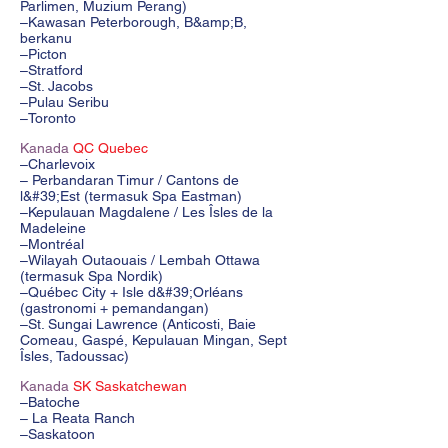
Parlimen, Muzium Perang)
–Kawasan Peterborough, B&amp;B,
berkanu
–Picton
–Stratford
–St. Jacobs
–Pulau Seribu
–Toronto
Kanada
QC Quebec
–Charlevoix
– Perbandaran Timur / Cantons de
l&#39;Est (termasuk Spa Eastman)
–Kepulauan Magdalene / Les Îsles de la
Madeleine
–Montréal
–Wilayah Outaouais / Lembah Ottawa
(termasuk Spa Nordik)
–Québec City + Isle d&#39;Orléans
(gastronomi + pemandangan)
–St. Sungai Lawrence (Anticosti, Baie
Comeau, Gaspé, Kepulauan Mingan, Sept
Îsles, Tadoussac)
Kanada
SK Saskatchewan
–Batoche
– La Reata Ranch
–Saskatoon