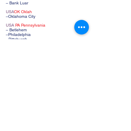
– Bank Luar
USA
OK Oklah
–Oklahoma City
USA
PA Pennsylvania
– Betlehem
–Philadelphia
Pittsburgh
–
USA
RI Pulau Rhode
–Newport
–Rezeki
– Daerah Selatan
USA
SC Carolina Selatan
-Pantai Myrtle
USA
TN Tennessee
– Memphis
USA
TX Texas
–Amarillo
–Houston
-San Antonio
USA
UT Utah
–Taman Negara Arches
–Bryce Canyon NP