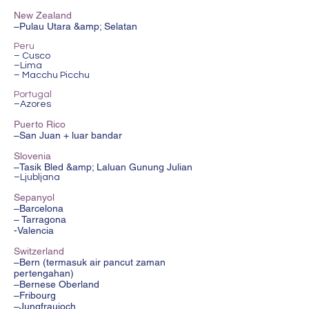
New Zealand
–Pulau Utara &amp; Selatan
Peru
– Cusco
–Lima
– Macchu Picchu
Portugal
–Azores
Puerto Rico
–San Juan + luar bandar
Slovenia
–Tasik Bled &amp; Laluan Gunung Julian
–Ljubljana
Sepanyol
–Barcelona
– Tarragona
-Valencia
Switzerland
–Bern (termasuk air pancut zaman
pertengahan)
–Bernese Oberland
–Fribourg
–Jungfraujoch