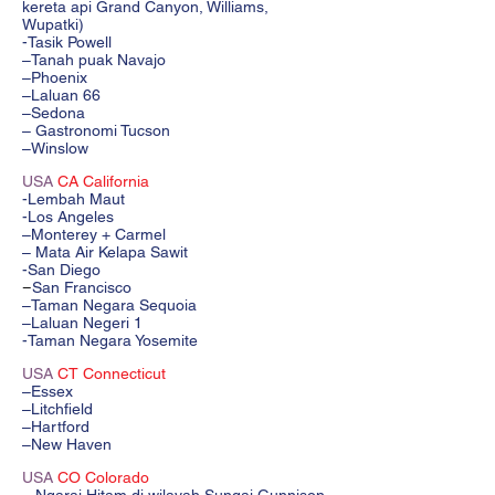
kereta api Grand Canyon, Williams,
Wupatki)
-Tasik Powell
–Tanah puak Navajo
–Phoenix
–Laluan 66
–Sedona
– Gastronomi Tucson
–Winslow
USA
CA California
-Lembah Maut
-Los Angeles
–Monterey + Carmel
– Mata Air Kelapa Sawit
-San Diego
San Francisco
–
–Taman Negara Sequoia
–Laluan Negeri 1
-Taman Negara Yosemite
USA
CT Connecticut
–Essex
–Litchfield
–Hartford
–New Haven
USA
CO Colorado