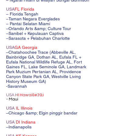
– Ngarai Hitam di wilayah Sungai Gunnison
USA
FL Florida
– Florida Tengah
–Taman Negara Everglades
– Pantai Selatan Miami
–Orlando Arts &amp; Culture Tour
–Sanibel + Kepulauan Captiva
–Sarasota + Pelabuhan Charlotte
USA
GA Georgia
–Chatahoochee Trace (Abbeville AL,
Bainbridge GA, Dothan AL, Eufala FL +
Eufala National Wildlife Refuge AL, Fort
Gaines FL, Lake Seminole GA, Landmark
Park Muzium Pertanian AL, Providence
Canyon State Park GA, Westville Living
History Museum GA)
-Savannah
USA
HI Hawai&#39;i
- Maui
USA
IL Illinois
–Chicago &amp; Elgin pinggir bandar
USA
DI Indiana
–Indianapolis