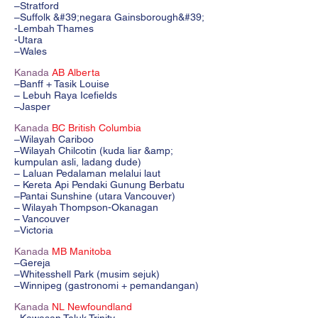
–Stratford
–Suffolk &#39;negara Gainsborough&#39;
-Lembah Thames
-Utara
–Wales
Kanada
AB Alberta
–Banff + Tasik Louise
– Lebuh Raya Icefields
–Jasper
Kanada
BC British Columbia
–Wilayah Cariboo
–Wilayah Chilcotin (kuda liar &amp;
kumpulan asli, ladang dude)
– Laluan Pedalaman melalui laut
– Kereta Api Pendaki Gunung Berbatu
–Pantai Sunshine (utara Vancouver)
– Wilayah Thompson-Okanagan
– Vancouver
–Victoria
Kanada
MB Manitoba
–Gereja
–Whitesshell Park (musim sejuk)
–Winnipeg (gastronomi + pemandangan)
Kanada
NL Newfoundland