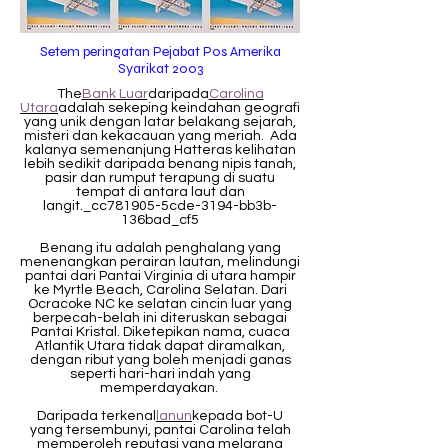
Setem peringatan Pejabat Pos Amerika
Syarikat 2003
The
Bank Luar
daripada
Carolina
Utara
adalah sekeping keindahan geografi
yang unik dengan latar belakang sejarah,
misteri dan kekacauan yang meriah. Ada
kalanya semenanjung Hatteras kelihatan
lebih sedikit daripada benang nipis tanah,
pasir dan rumput terapung di suatu
tempat di antara laut dan
langit._cc781905-5cde-3194-bb3b-
136bad_cf5
Benang itu adalah penghalang yang
menenangkan perairan lautan, melindungi
pantai dari Pantai Virginia di utara hampir
ke Myrtle Beach, Carolina Selatan. Dari
Ocracoke NC ke selatan cincin luar yang
berpecah-belah ini diteruskan sebagai
Pantai Kristal. Diketepikan nama, cuaca
Atlantik Utara tidak dapat diramalkan,
dengan ribut yang boleh menjadi ganas
seperti hari-hari indah yang
memperdayakan.
Daripada terkenal
lanun
kepada bot-U
yang tersembunyi, pantai Carolina telah
memperoleh reputasi yang melarang