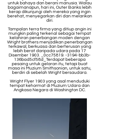
untuk bahaya dan berani manusia. Walau
bagaimanapun, hari ini, Outer Banks lebih
kerap dikunjungi oleh mereka yang ingin
berehat, menyegarkan diri dan melarikan
diri.
Tampalan terra firma yang ditiup angin ini
mungkin paling terkenal sebagai tempat
kelahiran penerbangan moden dengan
Wright brothers menjadikan penerbangan
terkawal, berkuasa dan berterusan yang
lebih berat daripada udara pada 17
Disember 1903. _0cc75819. -3194-bb3b-
136bad5cf58d_Terdapat beberapa
pesaing untuk gelaran itu, tetapi buat
masa ini Muzium Smithsonian, untuk satu,
berdiri di sebelah Wright bersaudara.
Wright Flyer 1903 yang asal menduduki
tempat kehormat di Muzium Udara dan
Angkasa Negara di Washington DC.