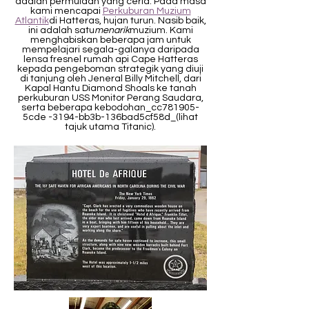
adalah permulaan yang ceria. Pada masa
kami mencapai
Perkuburan Muzium
Atlantik
di Hatteras, hujan turun. Nasib baik,
ini adalah satu
menarik
muzium. Kami
menghabiskan beberapa jam untuk
mempelajari segala-galanya daripada
lensa fresnel rumah api Cape Hatteras
kepada pengeboman strategik yang diuji
di tanjung oleh Jeneral Billy Mitchell, dari
Kapal Hantu Diamond Shoals ke tanah
perkuburan USS Monitor Perang Saudara,
serta beberapa kebodohan_cc781905-
5cde -3194-bb3b-136bad5cf58d_
(lihat
tajuk utama Titanic).