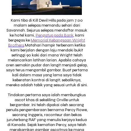
Kami tiba di Kill Devil Hills pada jam 7:00
malam selepas memandu sehari dari
Savannah. Sejurus selepas mendaftar masuk
ke hotel kami,
Pengatup pada Bank
,
kami
bergegas ke
Memorial Kebangsaan Wright
Brothers
.
Matahari hampir terbenam ketika
kami berjalan dengan laju mendaki bukit
setinggi 90 kaki dari mana Wright telah
melancarkan latihan larian. Apabila cahaya
oren semakin pudar dan langit menjadi gelap,
saya terus mengambil gambar. Buat pertama
kali dalam masa yang lama saya tidak
keberatan kontrai di langit; sebaliknya,
mereka adalah tabik yang sesuai untuk di sini.
Tindakan pertama saya ialah membungkus
ascot khas di sekeliling Orville untuk
bergambar. Ini telah dipakai oleh seorang
penulis pengembaraan bernama Percy Rowe,
seorang Inggeris, raconteur dan bekas
juruterbang RAF yang menulis kerjaya kedua
di Kanada. Sejak kematian Percy, saya telah
merakamkan gambar ascotnya ke mana