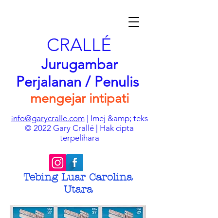
CRALLÉ
Jurugambar
Perjalanan / Penulis
mengejar intipati
nfo@garycralle.com
| Imej &amp; teks
i
© 2022 Gary Crallé | Hak cipta
terpelihara
Tebing Luar Carolina
Utara