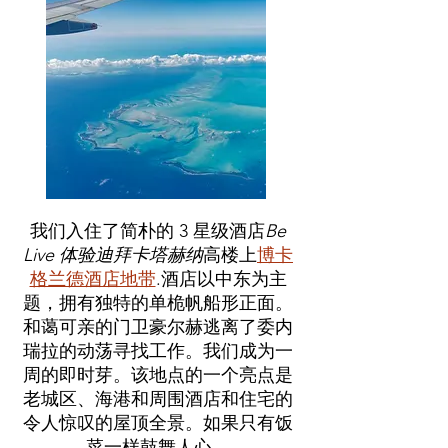
我们入住了简朴的 3 星级酒店
Be
Live 体验迪拜卡塔赫纳
高楼上
博卡
格兰德酒店地带
.酒店以中东为主
题，拥有独特的单桅帆船形正面。
和蔼可亲的门卫豪尔赫逃离了委内
瑞拉的动荡寻找工作。我们成为一
周的即时芽。该地点的一个亮点是
老城区、海港和周围酒店和住宅的
令人惊叹的屋顶全景。如果只有饭
菜一样鼓舞人心。