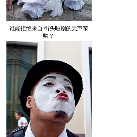
谁能拒绝来自 街头哑剧的无声亲
吻？