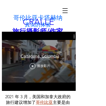
哥伦比亚卡塔赫纳
CRALLÉ
真实的体验
旅行摄影师/作家
追逐本质
nfo@garycralle.com
|图片和文字
一世
Cartagena, Colombia
© 2022 Gary Crallé |版权所有
播放影片
2021 年 3 月，美国和加拿大政府的
旅行建议增加了
哥伦比亚
主要是由