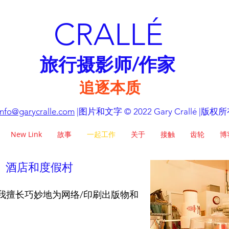
CRALLÉ
旅行摄影师/作家
追逐本质
nfo@garycralle.com
|图片和文字 © 2022 Gary Crallé |版权
New Link
故事
一起工作
关于
接触
齿轮
博
;B、酒店和度假村
我擅长巧妙地为网络/印刷出版物和