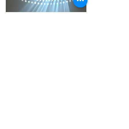
夕阳西下
死海
，从基布兹看向约
旦。