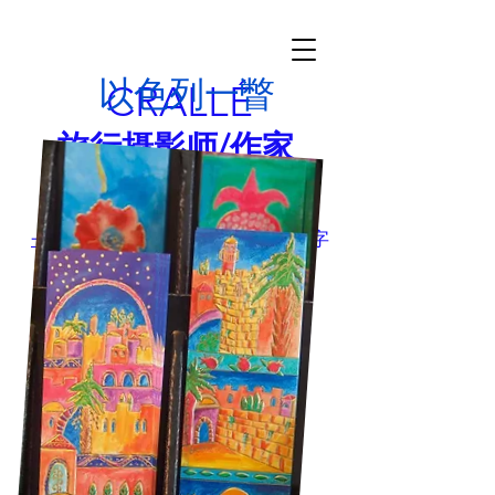
以色列一瞥
CRALLÉ
旅行摄影师/作家
追逐本质
nfo@garycralle.com
|图片和文字
一世
© 2022 Gary Crallé |版权所有