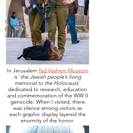
的壮丽
英亩（又名 Akko）
在圣约
翰骑士团医院总部所在的城市地下
的挖掘中发现。我一直在想，如果
我穿着所有的盔甲，我也会在地下
保持凉爽。
In Jerusalem
Yad Vashem Museum
is '
the Jewish people’s living
memorial to the Holocaust
,'
dedicated to research, education
and commemoration of the WW II
genocide. When I visited, there
was silence among visitors as
each
graphic display layered the
enormity of the horror.