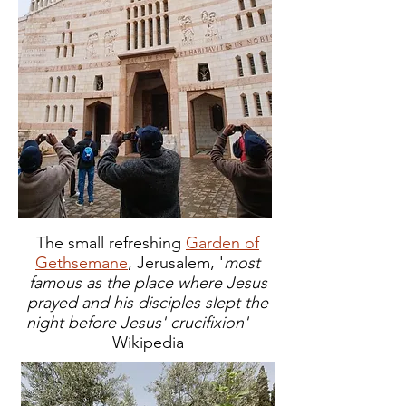
The small refreshing
Garden of
Gethsemane
, Jerusalem, '
most
famous as the place where Jesus
prayed and his disciples slept the
night before Jesus' crucifixion'
—
Wikipedia