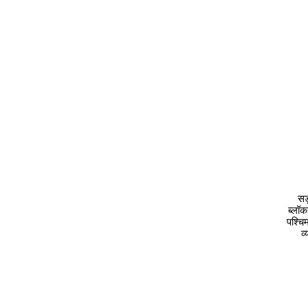
सड
ब्लॉक
पश्चिम
व