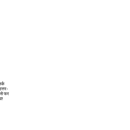
र्क
उत्तर-
 से फर
ा!