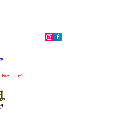
ित
गियर
ब्लॉग
ू
्य
ली