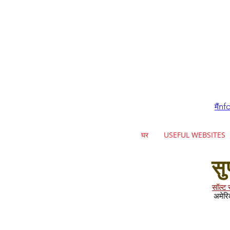
nf
मैं
घर
USEFUL WEBSITES
सु
सॉल्ट स
अमेरि