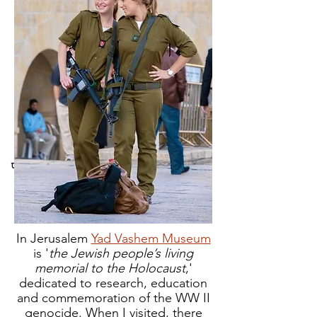
की भव्यता
एकर (उर्फ अक्को)
शहर के नीचे
खुदाई में खुला है जहां सेंट जॉन ऑर्डर के
क्रूसेडर नाइट्स हॉस्पीटलर का मुख्यालय
था। मैं सोचता रहा, अगर मैंने वह सब कवच
पहन लिया होता तो मैं भूमिगत भी शांत रहता।
In Jerusalem
Yad Vashem Museum
is '
the Jewish people’s living
memorial to the Holocaust
,'
dedicated to research, education
and commemoration of the WW II
genocide. When I visited, there