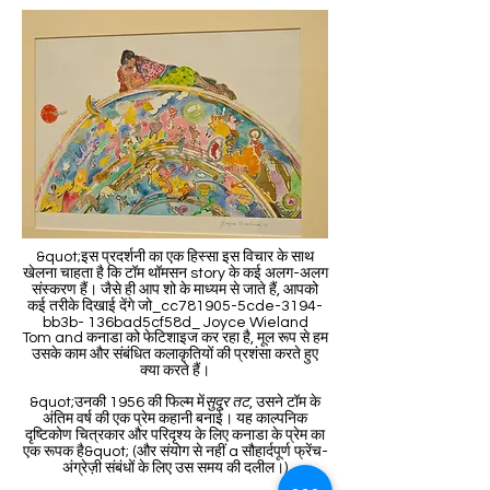
&quot;इस प्रदर्शनी का एक हिस्सा इस विचार के साथ
खेलना चाहता है कि टॉम थॉमसन story के कई अलग-अलग
संस्करण हैं। जैसे ही आप शो के माध्यम से जाते हैं, आपको
कई तरीके दिखाई देंगे जो_cc781905-5cde-3194-
bb3b- 136bad5cf58d_ Joyce Wieland
Tom and कनाडा को फेटिशाइज कर रहा है, मूल रूप से हम
उसके काम और संबंधित कलाकृतियों की प्रशंसा करते हुए
क्या करते हैं।
&quot;उनकी 1956 की फिल्म में
सुदूर तट
, उसने टॉम के
अंतिम वर्ष की एक प्रेम कहानी बनाई। यह काल्पनिक
दृष्टिकोण चित्रकार और परिदृश्य के लिए कनाडा के प्रेम का
एक रूपक है&quot; (और संयोग से नहीं a सौहार्दपूर्ण फ्रेंच-
अंग्रेज़ी संबंधों के लिए उस समय की दलील।)