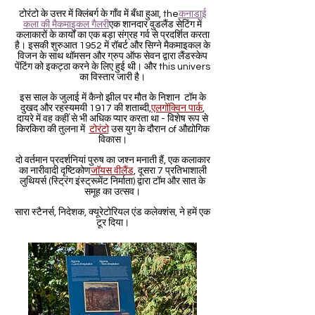
टोरंटो के उत्तर में क्लिंबर्ग के गाँव में बँधा हुआ, the
कनाडाई
कला की मैकमाइकल गैलरी
एक शानदार वुडलैंड सेटिंग में
कलाकारों के कार्यों का एक बड़ा संग्रह गर्व से प्रदर्शित करता
है। इसकी शुरुआत 1952 में रॉबर्ट और सिग्ने मैकमाइकल के
विजन के साथ थॉमसन और ग्रुप ऑफ सेवन द्वारा लैंडस्केप
पेंटिंग को इकट्ठा करने के लिए हुई थी। और this univers
का विस्तार जारी है।
इस साल के जुलाई में कैनो झील पर मौत के निशान टॉम के
दुखद और रहस्यमयी 1917 की शताब्दी,
एलगोंक्विन पार्क
,
दायरे में वह कहीं से भी अधिक प्यार करता था - विशेष रूप से
किरकिरा की तुलना में
टोरंटो
उस युग के दौरान of औद्योगिक
विकास।
दो वर्तमान प्रदर्शनियां पुरुष का जश्न मनाती हैं, एक कलाकार
का नारीवादी दृष्टिकोण
जॉयस वीलैंड
, दूसरा 7 प्रतिभाशाली
लुथियर्स (स्ट्रिंग इंस्ट्रूमेंट निर्माता) द्वारा टॉम और सात के
समूह का उत्सव।
सारा स्टैनर्स, निदेशक, क्यूरेटोरियल एंड कलेक्शंस, ने हमें एक
टूर दिया।