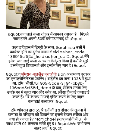
&quot;कनाडाई कला संग्रह में आपका स्वागत है! पिछले
साल हमने अपनी 50वीं वर्षगांठ मनाई थी।&quot;
कला इतिहास में डिग्री के साथ, Sarah is a उसी में
कार्यरत होने का दुर्लभ मामला field as her_ccde-
136945cf58d_field as her_cc .D.. &quot;मैंने
हमेशा कनाडाई कला पर ध्यान केंद्रित किया है क्योंकि मुझे
इसमें बहुत विश्वास है और इसके लिए प्यार है।&quot;
&quot;द
थॉमसन-वाइलैंड प्रदर्शनी
is an असामान्य प्रकार
का एनाक्रोनिस्टिक पेयरिंग। वाईलैंड का जन्म 1938 में हुआ
था, टॉम_सीसी781905-5cde-3194-bb3b-
136bad5cf58d_deed के बाद, लेकिन उनके लिए
उनके मन में बहुत प्यार और स्नेह था, (जैसा कि कई कनाडाई
करते हैं) गर्व के रूप में उन्हें इंगित करने के लिए महान
कनाडाई कलाकार।&quot;
टॉम थॉमसन द्वारा 55 पैनलों की इस दीवार की तुलना में
कनाडा के परिदृश्य को दिखाने का इससे बेहतर तरीका और
क्या हो सकता है? McMichael इस प्रदर्शनी में 81 के
साथ अपने 91 कैनवस समेटे हुए है। &quot;We सभी रत्न
बाहर लाए।&quot;