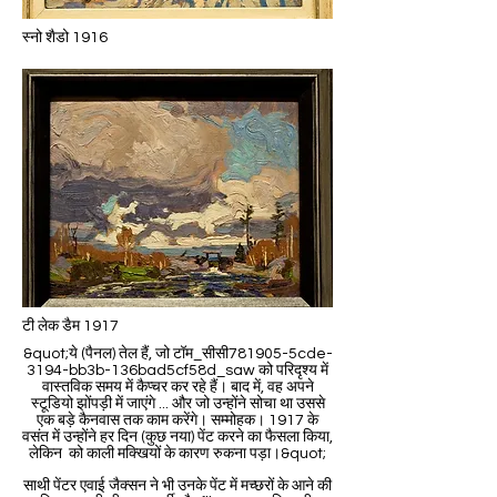
स्नो शैडो 1916
टी लेक डैम 1917
&quot;ये (पैनल) तेल हैं, जो टॉम_सीसी781905-5cde-
3194-bb3b-136bad5cf58d_saw को परिदृश्य में
वास्तविक समय में कैप्चर कर रहे हैं। बाद में, वह अपने
स्टूडियो झोंपड़ी में जाएंगे ... और जो उन्होंने सोचा था उससे
एक बड़े कैनवास तक काम करेंगे। सम्मोहक। 1917 के
वसंत में उन्होंने हर दिन (कुछ नया) पेंट करने का फैसला किया,
लेकिन को काली मक्खियों के कारण रुकना पड़ा।&quot;
साथी पेंटर एवाई जैक्सन ने भी उनके पेंट में मच्छरों के आने की