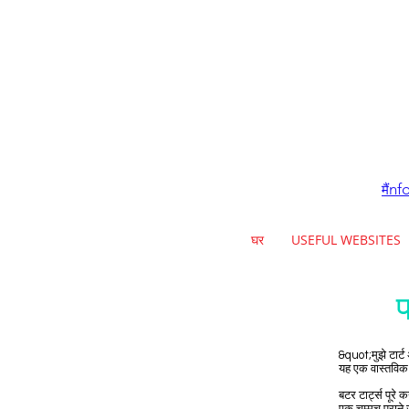
nf
मैं
घर
USEFUL WEBSITES
प
&quot;मुझे टार्
यह एक वास्तविक प
बटर टार्ट्स पूरे 