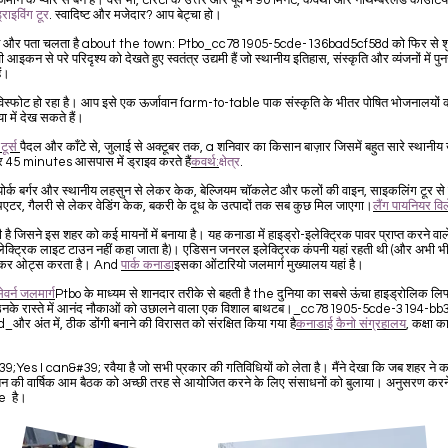
ाने के प्यार से बने हैं। वैसे भी, टोरंटो के उत्तर और पूर्व में 90 मिनट, कवर्था और नॉर्थम्बरलैंड काउंटियों 
्राइविंग टूर
. स्वादिष्ट और मजेदार? आप बेट्चा हो।
ुछ और पता चलता है about the town: Ptbo_cc781905-5cde-136bad5cf58d को फिर से श
ी आइकन से परे परिदृश्य को देखते हुए स्वतंत्र उद्यमी हैं जो स्थानीय इतिहास, संस्कृति और व्यंजनों में पु
ैं।
में विस्फोट हो रहा है। आप इसे एक ऊर्जावान farm-to-table पाक संस्कृति के भीतर पोषित भोजनालयों
ा में देख सकते हैं।
ूर्स
पैदल और काँटे से, जुलाई से अक्टूबर तक, a शनिवार का किसान बाज़ार जिसमें बहुत सारे स्थानीय 
 और 45 minutes आसपास में ड्राइव करते हैं
कवर्थ:
क्षेत्र
.
ोर्क बर्गर और स्थानीय लहसुन से लेकर केक, बेल्जियम चॉकलेट और फलों की वाइन, साइकलिंग टूर स
र, गैलरी से लेकर वेडिंग केक, बकरी के दूध के उत्पादों तक सब कुछ मिल जाएगा।
लैंग पायनियर वि
है जिसने इस शहर को कई मायनों में बनाया है। यह कनाडा में हाइड्रो-इलेक्ट्रिक पावर प्राप्त करने वाले 
लेक्ट्रिक लाइट टाउन नहीं कहा जाता है)। एडिसन जनरल इलेक्ट्रिक कंपनी यहां रहती थी (और अभी भ
 क्वेकर ओट्स करता है। And
पार्क कनाडा
इसका ओंटारियो जलमार्ग मुख्यालय यहां है।
सेवर्न जलमार्ग
Ptbo के माध्यम से शानदार तरीके से बहती है the दुनिया का सबसे ऊंचा हाइड्रोलिक लि
 उनके रास्ते में आनंद नौकाओं को उछालने वाला एक विशाल बाथटब।_cc781905-5cde-3194-bb
 अंत में, ठीक डोंगी बनाने की विरासत को संरक्षित किया गया है
कनाडाई कैनो संग्रहालय
, कक्षा 
#39;Yes I can&#39; रवैया है जो सभी प्रकार की गतिविधियों को लेता है। मैंने देखा कि जब शहर ने क
न की वार्षिक आम बैठक को अच्छी तरह से आयोजित करने के लिए संसाधनों को बुलाया। अनुसरण करन
e है।