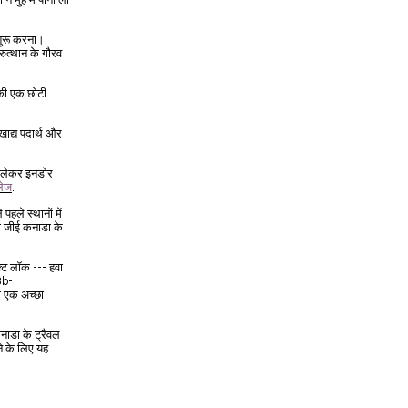
ने मुंह में पानी ला
ुरू करना।
नरुत्थान के गौरव
 की एक छोटी
खाद्य पदार्थ और
े लेकर इनडोर
लेज
.
पहले स्थानों में
ी जीई कनाडा के
फ्ट लॉक --- हवा
3b-
का एक अच्छा
नाडा के ट्रैवल
े के लिए यह