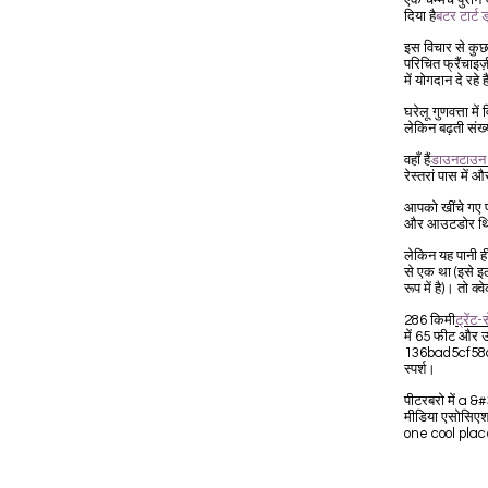
एक चम्मच पुराने जम
दिया है
बटर टार्ट ड
इस विचार से क
परिचित फ्रैंचाइज़
में योगदान दे रहे ह
घरेलू गुणवत्ता 
लेकिन बढ़ती संख्य
वहाँ हैं
डाउनटाउन ट
रेस्तरां पास में
आपको खींचे गए प
और आउटडोर थिएट
लेकिन यह पानी ही 
से एक था (इसे इ
रूप में है)। तो
286 किमी
ट्रेंट-
में 65 फीट और
136bad5cf58d_और
स्पर्श।
पीटरबरो में a &
मीडिया एसोसिएश
one cool plac