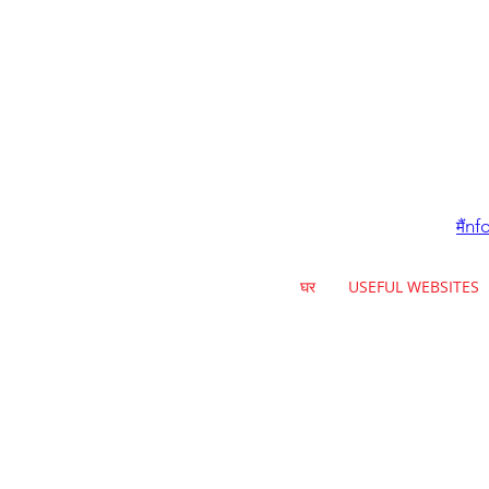
nf
मैं
घर
USEFUL WEBSITES