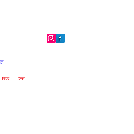
ित
गियर
ब्लॉग