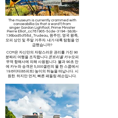
The museum is currently crammed with
canoeabillia (is that a word?) from
singer Gordon Lightfoot, Prime Minister
Pierre Elliot_cc781905-5cde-3194- bb3b-
136bad5cf58d_Trudeau, 원주민, 영국 왕족,
모피 상인 및 주말 거주자. 내가 대륙 탐험을 언
급했습니까?
CCM은 자신만의 자랑스러운 권리를 가진 90
분짜리 여행을 조직합니다.
몬트리올 카누
모피
무역 항해사에 의해 사용됩니다. 불과 90초 만
에 카누와 승객은 5,000갤런의 물 한 스쿱에서
19.8미터(65피트) 높이의 하늘을 떠납니다. 시
원한. 하지만 먼저, 빠른 패들링 레슨입니다.