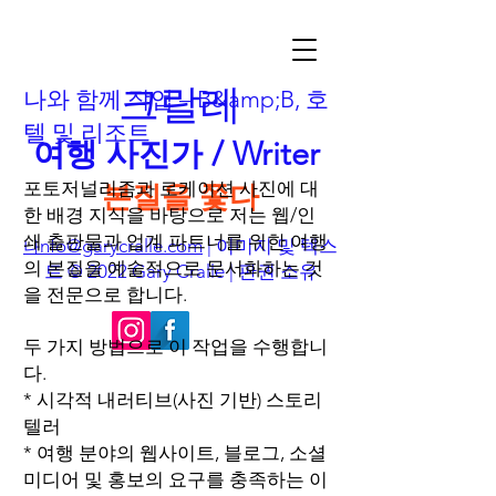
크랄레
나와 함께 작업 – B&amp;B, 호
텔 및 리조트
여행 사진가 / Writer
포토저널리즘과 로케이션 사진에 대
본질을 쫓다
한 배경 지식을 바탕으로 저는 웹/인
쇄 출판물과 업계 파트너를 위한 여행
nfo@garycralle.com
| 이미지 및 텍스
나
의 본질을 예술적으로 문서화하는 것
트 © 2022 Gary Crallé | 판권 소유
을 전문으로 합니다.
두 가지 방법으로 이 작업을 수행합니
다.
* 시각적 내러티브(사진 기반) 스토리
텔러
* 여행 분야의 웹사이트, 블로그, 소셜
미디어 및 홍보의 요구를 충족하는 이