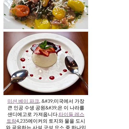
미션 베이 파크
, &#39;미국에서 가장
큰 인공 수생 공원&#39;은 이 나라를
샌디에고로 가져옵니다.
타이들 레스
토랑
4,235에이커의 토지와 물을 도시
와 공유하는 사설 구성 요소 중 하나입