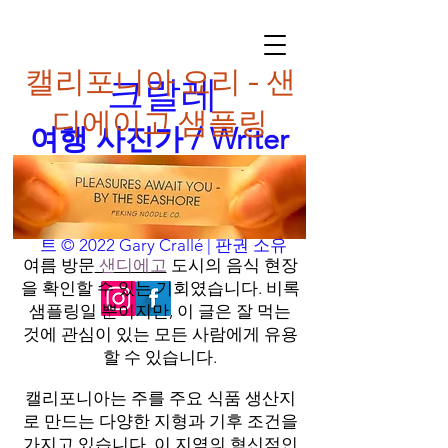
캘리포니아 요리 - 샌
크랄레
디에이고 샘플링
여행 사진가 / Writer
본질을 쫓다
nfo@garycralle.com
| 이미지 및 텍스
나
트 © 2022 Gary Crallé | 판권 소유
여름 방문
샌디에고
도시의 음식 현장
을 확인할 수 있는 기회였습니다. 비록
샘플링일 뿐이지만, 이 글은 잘 먹는
것에 관심이 있는 모든 사람에게 유용
할 수 있습니다.
캘리포니아는 주를 주요 식품 생산지
로 만드는 다양한 지형과 기후 조건을
가지고 있습니다. 이 지역의 혁신적인