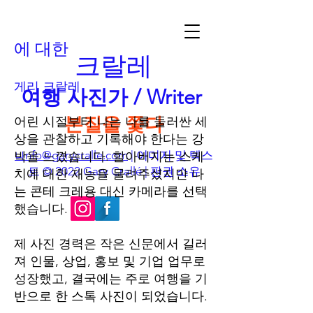
에 대한
크랄레
게리 크랄레
여행 사진가 / Writer
본질을 쫓다
어린 시절부터 나는 나를 둘러싼 세
상을 관찰하고 기록해야 한다는 강
nfo@garycralle.com
| 이미지 및 텍스
박을 느꼈습니다. 할아버지는 스케
나
트 © 2022 Gary Crallé | 판권 소유
치에 대한 재능을 물려주셨지만 나
는 콘테 크레용 대신 카메라를 선택
했습니다.
제 사진 경력은 작은 신문에서 길러
져 인물, 상업, 홍보 및 기업 업무로
성장했고, 결국에는 주로 여행을 기
반으로 한 스톡 사진이 되었습니다.