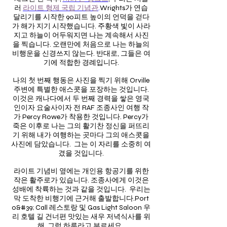
러
라이트 형제 국립 기념관
.
Wrights가 연습
달리기를 시작한 90피트 높이의 언덕을 걷다
가 해가 지기 시작했습니다. 주황색 빛이 사라
지고 하늘이 어두워지면 나는 계속해서 사진
을 찍습니다. 오랜만에 처음으로 나는 하늘의
비행운을 신경쓰지 않는다. 반대로, 그들은 여
기에 적합한 경례입니다.
나의 첫 번째 행동은 사진을 찍기 위해 Orville
주변에 특별한 애스콧을 포장하는 것입니다.
이것은 캐나다에서 두 번째 경력을 쌓은 영국
인이자 요술사이자 전 RAF 조종사인 여행 작
가 Percy Rowe가 착용한 것입니다. Percy가
죽은 이후로 나는 그의 활기찬 정신을 퍼뜨리
기 위해 내가 여행하는 곳마다 그의 애스콧을
사진에 담았습니다. 그는 이 자리를 소중히 여
겼을 것입니다.
라이트 기념비 옆에는 개인용 항공기를 위한
작은 활주로가 있습니다. 조종사에게 이것은
성배에 착륙하는 것과 같을 것입니다. 우리는
막 도착한 비행기에 근거해 출발합니다.
Port
o&#39; Call 레스토랑 및 Gas Light Saloon
우
리 호텔 길 건너편
맛있는 새우 저녁식사를 위
해, 그럼 하루라고 부르세요.