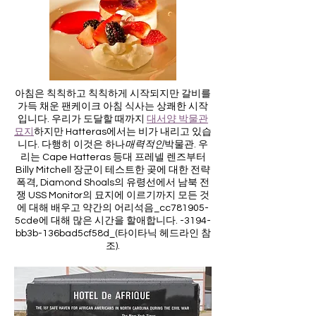
아침은 칙칙하고 칙칙하게 시작되지만 갈비를
가득 채운 팬케이크 아침 식사는 상쾌한 시작
입니다. 우리가 도달할 때까지
대서양 박물관
묘지
하지만 Hatteras에서는 비가 내리고 있습
니다. 다행히 이것은 하나
매력적인
박물관. 우
리는 Cape Hatteras 등대 프레넬 렌즈부터
Billy Mitchell 장군이 테스트한 곶에 대한 전략
폭격, Diamond Shoals의 유령선에서 남북 전
쟁 USS Monitor의 묘지에 이르기까지 모든 것
에 대해 배우고 약간의 어리석음_cc781905-
5cde에 대해 많은 시간을 할애합니다. -3194-
bb3b-136bad5cf58d_
(타이타닉 헤드라인 참
조).