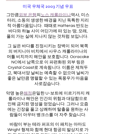
미국 우체국 2003 기념 우표
그만큼
외부 은행
의
노스 캐롤라이나
역사, 미스
터리, 소동의 생생한 배경을 지닌 독특한 지리
적 아름다움입니다. 때때로 Hatteras 반도는
바다와 하늘 사이 어딘가에 떠 있는 땅, 모래,
풀의 가는 실에 지나지 않는 것처럼 보입니다.
그 실은 바다를 진정시키는 장벽이 되어 북쪽
의 버지니아 비치에서 사우스 캐롤라이나의
머틀 비치까지 해안을 보호합니다. Ocracoke
NC에서 남쪽으로 이 파편화된 외부 링은
Crystal Coast로 계속됩니다. 이름은 제쳐두
고, 북대서양 날씨는 예측할 수 없으며 날씨가
좋은 날만큼 맹렬할 수 있는 폭풍우가 마음을
사로잡습니다.
악명 높은
해적
은밀한 U-보트에 이르기까지 캐
롤라이나 해안은 인간의 위험과 대담함으로
인해 금지된 명성을 얻었습니다. 그러나 요즘
에는 긴장을 풀고 상쾌하며 탈출을 원하는 사
람들이 아우터 뱅크스를 더 자주 찾습니다.
바람이 부는 테라 퍼프의 이 패치는 아마도
Wright 형제와 함께 현대 항공의 발상지로 가