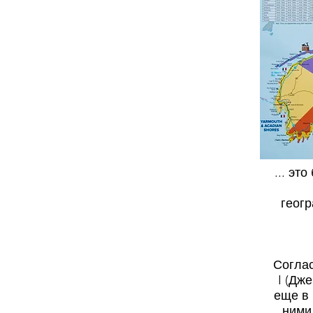
... эт
геогр
Согла
I (Дж
еще в 
ними