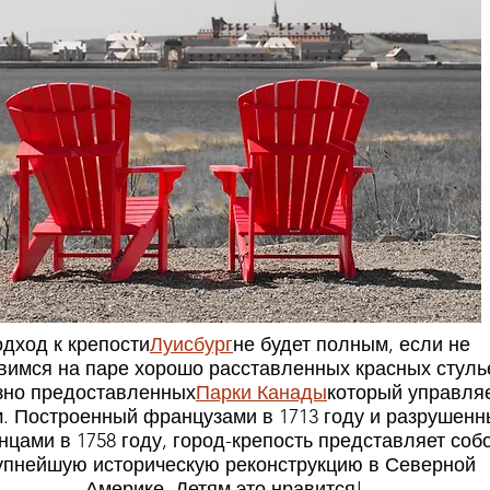
дход к крепости
Луисбург
не будет полным, если не
вимся на паре хорошо расставленных красных стуль
но предоставленных
Парки Канады
который управля
. Построенный французами в 1713 году и разрушенн
нцами в 1758 году, город-крепость представляет соб
упнейшую историческую реконструкцию в Северной
Америке. Детям это нравится!