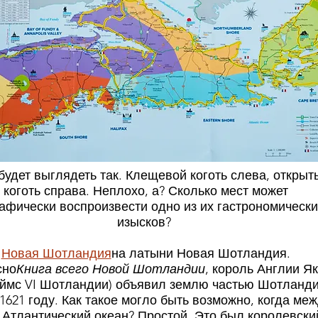
о будет выглядеть так. Клещевой коготь слева, открыт
коготь справа. Неплохо, а? Сколько мест может
афически воспроизвести одно из их гастрономически
изысков?
Новая Шотландия
на латыни Новая Шотландия.
сно
Книга всего Новой Шотландии
, король Англии Я
еймс VI Шотландии) объявил землю частью Шотланд
1621 году. Как такое могло быть возможно, когда ме
 Атлантический океан? Простой. Это был королевски