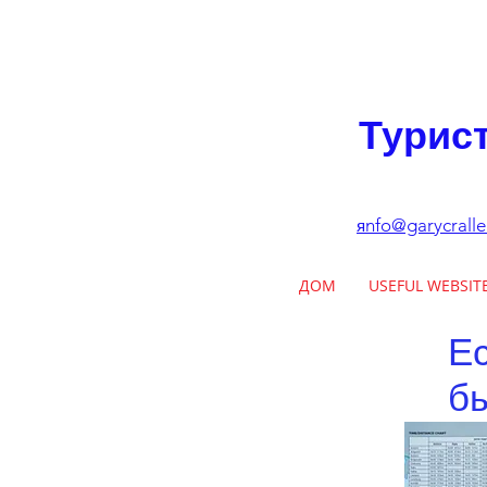
Турис
nfo@garycrall
я
ДОМ
USEFUL WEBSIT
Е
бы