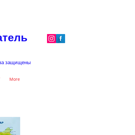
атель
рава защищены
Т
More