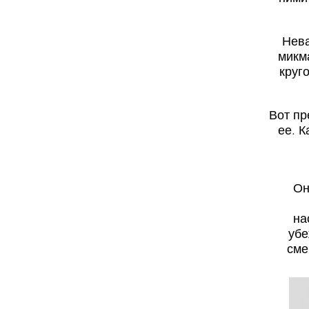
Нева
микма
круг
Вот пр
ее. 
Он
на
убе
сме