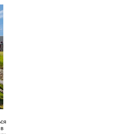
ься
 в