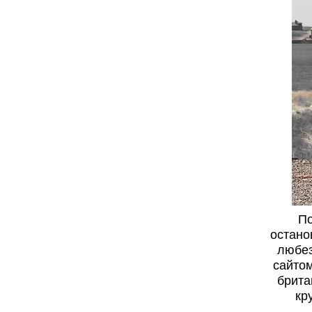
По
остано
любез
сайтом
брита
кр