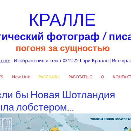
КРАЛЛЕ
тический фотограф / пис
погоня за сущностью
e.com
| Изображения и текст © 2022 Гэри Кралле | Все п
ES
New Link
РАССКАЗЫ
РАБОТАТЬ С
О
КОНТАК
сли бы Новая Шотландия
ла лобстером...