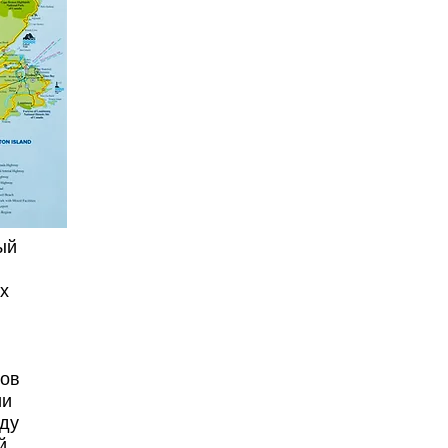
ый
х
ков
ии
жду
й