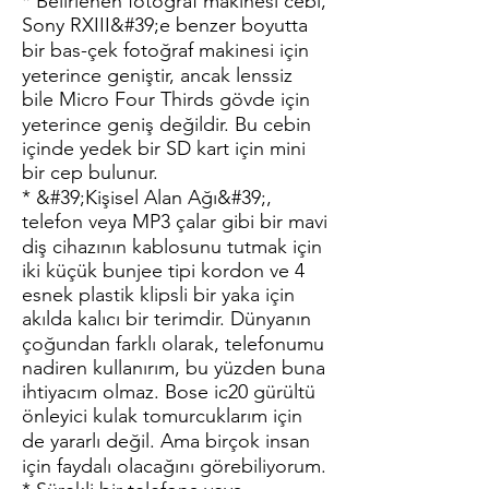
* Belirlenen fotoğraf makinesi cebi,
Sony RXIII&#39;e benzer boyutta
bir bas-çek fotoğraf makinesi için
yeterince geniştir, ancak lenssiz
bile Micro Four Thirds gövde için
yeterince geniş değildir. Bu cebin
içinde yedek bir SD kart için mini
bir cep bulunur.
* &#39;Kişisel Alan Ağı&#39;,
telefon veya MP3 çalar gibi bir mavi
diş cihazının kablosunu tutmak için
iki küçük bunjee tipi kordon ve 4
esnek plastik klipsli bir yaka için
akılda kalıcı bir terimdir. Dünyanın
çoğundan farklı olarak, telefonumu
nadiren kullanırım, bu yüzden buna
ihtiyacım olmaz. Bose ic20 gürültü
önleyici kulak tomurcuklarım için
de yararlı değil. Ama birçok insan
için faydalı olacağını görebiliyorum.