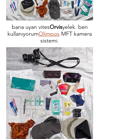
bana uyan vites
Orvis
yelek. ben
kullanıyorum
Olimpos
MFT kamera
sistemi
.