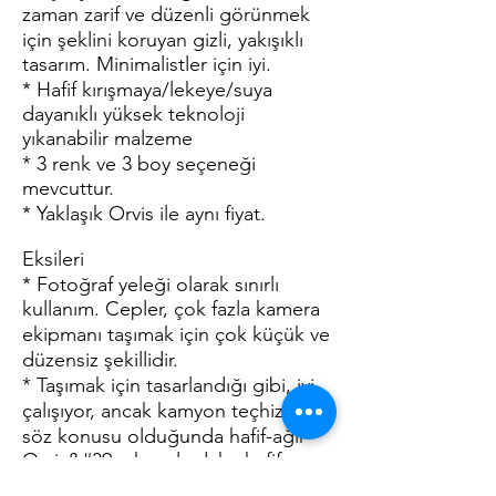
zaman zarif ve düzenli görünmek
için şeklini koruyan gizli, yakışıklı
tasarım. Minimalistler için iyi.
* Hafif kırışmaya/lekeye/suya
dayanıklı yüksek teknoloji
yıkanabilir malzeme
* 3 renk ve 3 boy seçeneği
mevcuttur.
* Yaklaşık Orvis ile aynı fiyat.
Eksileri
* Fotoğraf yeleği olarak sınırlı
kullanım. Cepler, çok fazla kamera
ekipmanı taşımak için çok küçük ve
düzensiz şekillidir.
* Taşımak için tasarlandığı gibi, iyi
çalışıyor, ancak kamyon teçhizatı
söz konusu olduğunda hafif-ağır
Orvis&#39;e kıyasla daha hafif.
* Yaklaşık Orvis ile aynı fiyat.