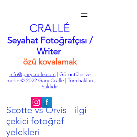
CRALLÉ
Seyahat Fotoğrafçısı /
Writer
özü kovalamak
nfo@garycralle.com
| Görüntüler ve
i
metin © 2022 Gary Crallé | Tüm hakları
Saklıdır
Scotte vs Orvis - ilgi
çekici fotoğraf
yelekleri