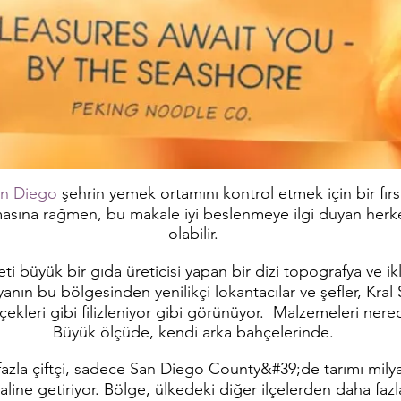
n Diego
şehrin yemek ortamını kontrol etmek için bir fırs
sına rağmen, bu makale iyi beslenmeye ilgi duyan herkes
olabilir.
leti büyük bir gıda üreticisi yapan bir dizi topografya ve ik
yanın bu bölgesinden yenilikçi lokantacılar ve şefler, Kra
içekleri gibi filizleniyor gibi görünüyor. Malzemeleri nere
Büyük ölçüde, kendi arka bahçelerinde.
azla çiftçi, sadece San Diego County&#39;de tarımı milyar
aline getiriyor. Bölge, ülkedeki diğer ilçelerden daha fazl