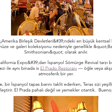
ı
Amerika Birleşik Devletleri&#39;ndeki en büyük kentsel k
 müze ve galeri koleksiyonu nedeniyle genellikle &quot;B
Smithsonianı&quot; olarak anılır.
lifornia Expo&#39;dan İspanyol Sömürge Revival tarzı bin
ezi ile aynı binada is
El Prado Restoranı
— öğle veya akşa
atmosferik bir yer.
 bir İspanyol tapas barını taklit ederken, Teras sizi yeşill
rleştirir. El Prada pahalı değil ve yemekler otantik. Buen