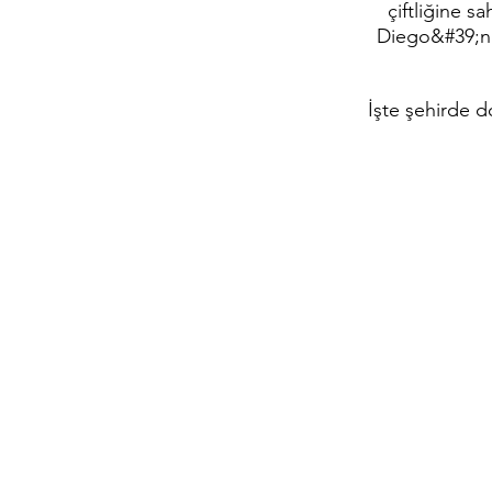
çiftliğine s
Diego&#39;nun
İşte şehirde d