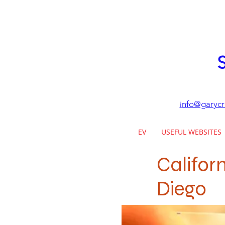
S
nfo@garycr
i
EV
USEFUL WEBSITES
Califor
Diego