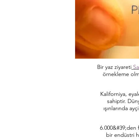
Bir yaz ziyareti
Sa
örnekleme olma
Kaliforniya, eya
sahiptir. Dün
ışınlarında ayç
6.000&#39;den f
bir endüstri h