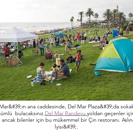
Mar&#39;ın ana caddesinde, Del Mar Plaza&#39;da sokak
ümlü bulacaksınız.
Del Mar Randevu.
yoldan geçenler için
ir, ancak bilenler için bu mükemmel bir Çin restoranı. Asl
İyisi&#39;.