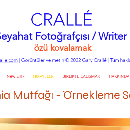
CRALLÉ
eyahat Fotoğrafçısı / Writer
özü kovalamak
alle.com
| Görüntüler ve metin © 2022 Gary Crallé | Tüm haklar
New Link
HİKAYELER
BİRLİKTE ÇALIŞMAK
HAKKINDA
nia Mutfağı - Örnekleme 