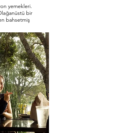
yon yemekleri.
Olağanüstü bir
en bahsetmiş