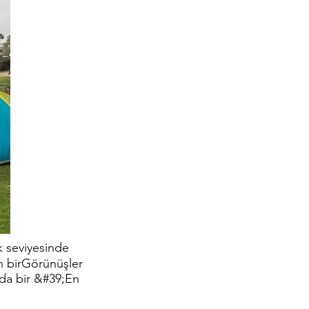
 seviyesinde
 bir
Görünüşler
ında bir &#39;En