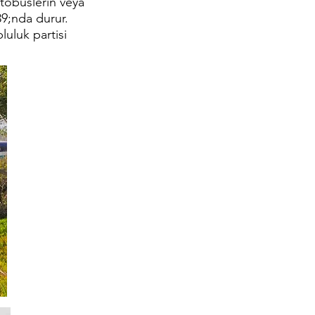
otobüslerin veya
39;nda durur.
uluk partisi