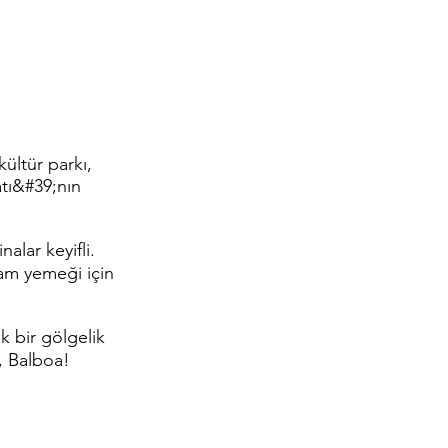
ültür parkı,
atı&#39;nın
alar keyifli.
m yemeği için
ik bir gölgelik
o, Balboa!