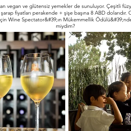
ayan vegan ve glütensiz yemekler de sunuluyor. Çeşitli füz
şarap fiyatları perakende + şişe başına 8 ABD dolarıdır. 
i için Wine Spectator&#39;ın Mükemmellik Ödülü&#39;nd
miydim?