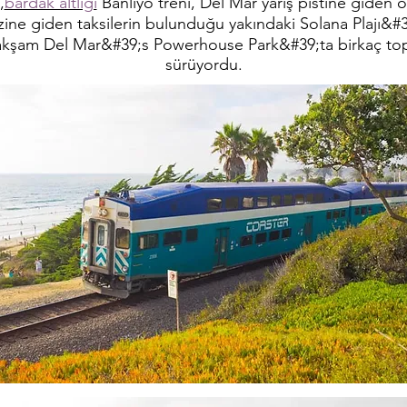
,
bardak altlığı
Banliyö treni, Del Mar yarış pistine giden 
ine giden taksilerin bulunduğu yakındaki Solana Plajı&#
akşam Del Mar&#39;s Powerhouse Park&#39;ta birkaç topl
sürüyordu.