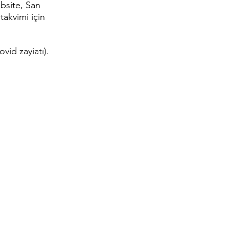
site, San
takvimi için
vid zayiatı).