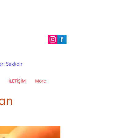
ı Saklıdır
İLETİŞİM
More
San