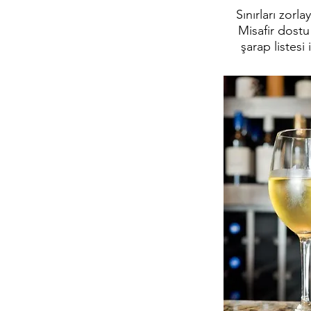
Sınırları zorl
Misafir dostu 
şarap listes