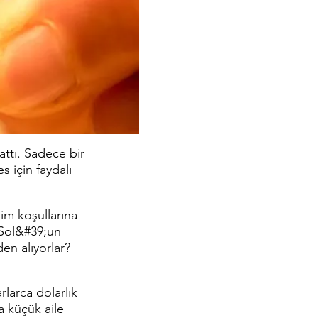
attı. Sadece bir
 için faydalı
lim koşullarına
l Sol&#39;un
den alıyorlar?
larca dolarlık
a küçük aile