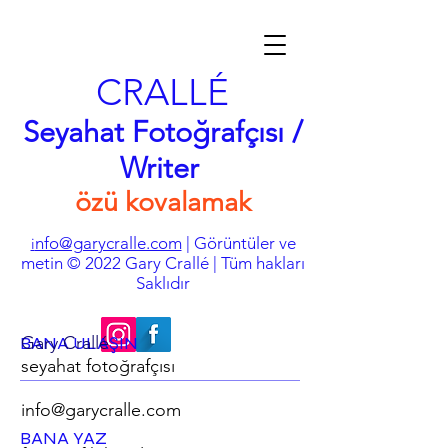
CRALLÉ
Seyahat Fotoğrafçısı /
Writer
özü kovalamak
nfo@garycralle.com
| Görüntüler ve
i
metin © 2022 Gary Crallé | Tüm hakları
Saklıdır
BANA ULAŞIN
Gary Crallé
seyahat fotoğrafçısı
info@garycralle.com
BANA YAZ