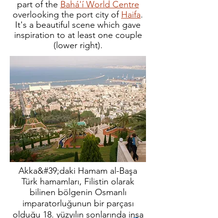
part of the
Bahá'í World Centre
overlooking the port city of
Haifa
.
It's a beautiful scene which gave
inspiration to at least one couple
(lower right).
Akka&#39;daki Hamam al-Başa
Türk hamamları, Filistin olarak
bilinen bölgenin Osmanlı
imparatorluğunun bir parçası
olduğu 18. yüzyılın sonlarında inşa