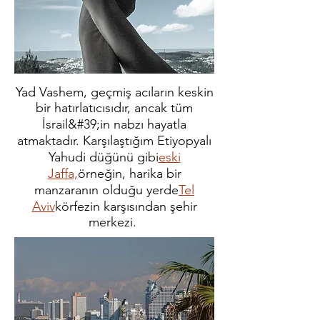
Yad Vashem, geçmiş acıların keskin
bir hatırlatıcısıdır, ancak tüm
İsrail&#39;in nabzı hayatla
atmaktadır. Karşılaştığım Etiyopyalı
Yahudi düğünü gibi
eski
Jaffa,
örneğin, harika bir
manzaranın olduğu yerde
Tel
Aviv
körfezin karşısından şehir
merkezi.