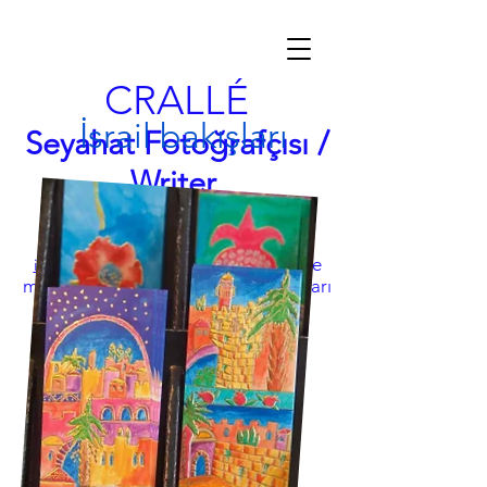
CRALLÉ
İsrail bakışları
Seyahat Fotoğrafçısı /
Writer
özü kovalamak
nfo@garycralle.com
| Görüntüler ve
i
metin © 2022 Gary Crallé | Tüm hakları
Saklıdır