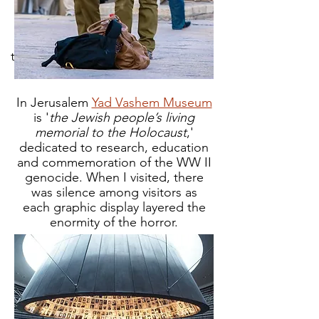
bulunduğu şehrin altındaki
kazılarda ortaya çıkarılmıştır.
Düşünmeye devam ettim, eğer
tüm o zırhları giyseydim, yeraltında
da serin kalırdım.
In Jerusalem
Yad Vashem Museum
is '
the Jewish people’s living
memorial to the Holocaust
,'
dedicated to research, education
and commemoration of the WW II
genocide. When I visited, there
was silence among visitors as
each
graphic display layered the
enormity of the horror.