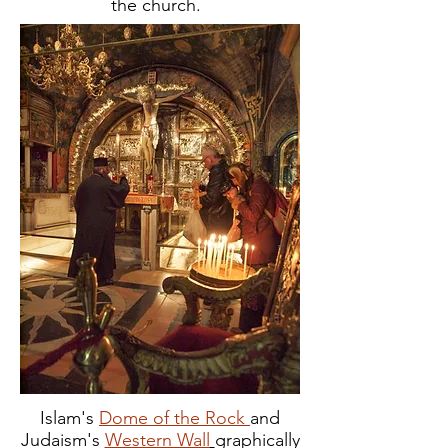
the church.
Islam's
Dome of the Rock
and
Judaism's
Western Wall
graphically