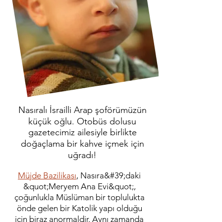
Nasıralı İsrailli Arap şoförümüzün
küçük oğlu. Otobüs dolusu
gazetecimiz ailesiyle birlikte
doğaçlama bir kahve içmek için
uğradı!
Müjde Bazilikası
, Nasıra&#39;daki
&quot;Meryem Ana Evi&quot;,
çoğunlukla Müslüman bir toplulukta
önde gelen bir Katolik yapı olduğu
için biraz anormaldir. Aynı zamanda