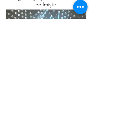
edilmiştir.
üzerinde gün batımı
Ölü Deniz
, bir
kibbutzdan Jordan&#39;a bakıyor.