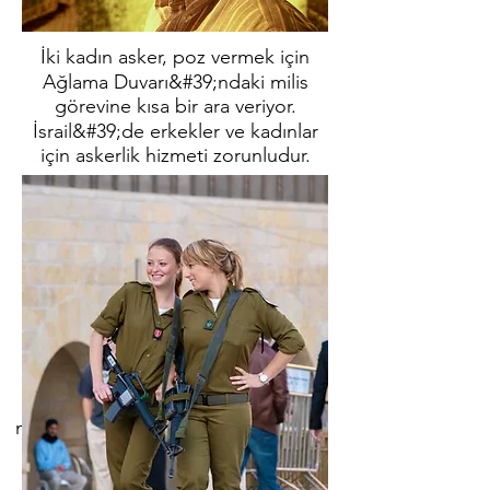
İki kadın asker, poz vermek için
Ağlama Duvarı&#39;ndaki milis
görevine kısa bir ara veriyor.
İsrail&#39;de erkekler ve kadınlar
için askerlik hizmeti zorunludur.
muhteşemliği
Acre (aka Akko)
John
düzeninin Haçlı Şövalyeleri
Hastanesi&#39;nin karargahının