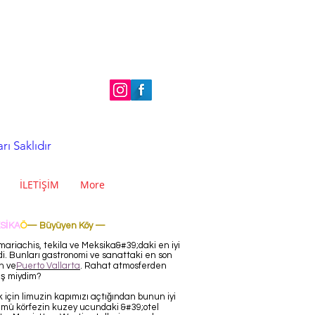
ı Saklıdır
İLETİŞİM
More
SİKA
Ö
— Büyüyen Köy —
 mariachis, tekila ve Meksika&#39;daki en iyi
rdi. Bunları gastronomi ve sanattaki en son
in ve
Puerto Vallarta
. Rahat atmosferden
ş miydim?
k için limuzin kapımızı açtığından bunun iyi
tümü körfezin kuzey ucundaki &#39;otel