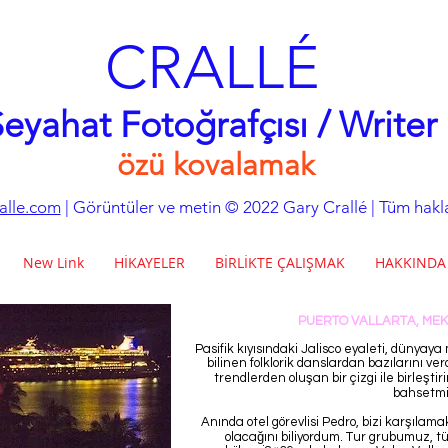
CRALLÉ
eyahat Fotoğrafçısı / Writer
özü kovalamak
alle.com
| Görüntüler ve metin © 2022 Gary Crallé | Tüm haklar
New Link
HİKAYELER
BİRLİKTE ÇALIŞMAK
HAKKINDA
PUERTO VALLARTA, MEK
Pasifik kıyısındaki Jalisco eyaleti, dünyaya
bilinen folklorik danslardan bazılarını ve
trendlerden oluşan bir çizgi ile birleştir
bahsetmi
Anında otel görevlisi Pedro, bizi karşılama
olacağını biliyordum. Tur grubumuz, 