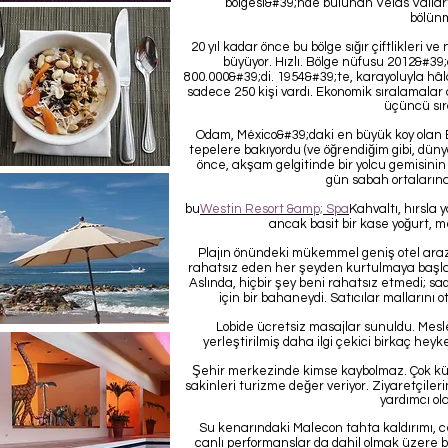
bölgesi&#39;nde bulunan Velas Vallart
bölün
20 yıl kadar önce bu bölge sığır çiftlikleri 
büyüyor. Hızlı. Bölge nüfusu 2012&#39;
800.000&#39;di. 1954&#39;te, karayoluyla hâl
sadece 250 kişi vardı. Ekonomik sıralamalar 
üçüncü sır
Odam, México&#39;daki en büyük koy olan B
tepelere bakıyordu (ve öğrendiğim gibi, dün
önce, akşam gelgitinde bir yolcu gemisinin
gün sabah ortalarına
bu
Westin Resort &amp; Spa
Kahvaltı, hırsla
ancak basit bir kase yoğurt, mey
Plajın önündeki mükemmel geniş otel arazis
rahatsız eden her şeyden kurtulmaya başlam
Aslında, hiçbir şey beni rahatsız etmedi; sa
için bir bahaneydi. Satıcılar mallarını ot
Lobide ücretsiz masajlar sunuldu. Mesle
yerleştirilmiş daha ilgi çekici birkaç heyk
Şehir merkezinde kimse kaybolmaz. Çok kü
sakinleri turizme değer veriyor. Ziyaretçileri
yardımcı ol
Su kenarındaki Malecon tahta kaldırımı, ce
canlı performanslar da dahil olmak üzere ba