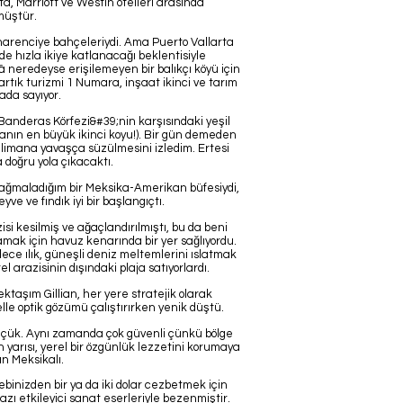
a, Marriott ve Westin otelleri arasında
müştür.
ve narenciye bahçeleriydi. Ama Puerto Vallarta
de hızla ikiye katlanacağı beklentisiyle
â neredeyse erişilemeyen bir balıkçı köyü için
artık turizmi 1 Numara, inşaat ikinci ve tarım
ada sayıyor.
anderas Körfezi&#39;nin karşısındaki yeşil
yanın en büyük ikinci koyu!). Bir gün demeden
 limana yavaşça süzülmesini izledim. Ertesi
 doğru yola çıkacaktı.
 yağmaladığım bir Meksika-Amerikan büfesiydi,
ve ve fındık iyi bir başlangıçtı.
i kesilmiş ve ağaçlandırılmıştı, bu da beni
ak için havuz kenarında bir yer sağlıyordu.
dece ılık, güneşli deniz meltemlerini ıslatmak
el arazisinin dışındaki plaja satıyorlardı.
ktaşım Gillian, her yere stratejik olarak
elle optik gözümü çalıştırırken yenik düştü.
çük. Aynı zamanda çok güvenli çünkü bölge
n yarısı, yerel bir özgünlük lezzetini korumaya
an Meksikalı.
binizden bir ya da iki dolar cezbetmek için
zı etkileyici sanat eserleriyle bezenmiştir.