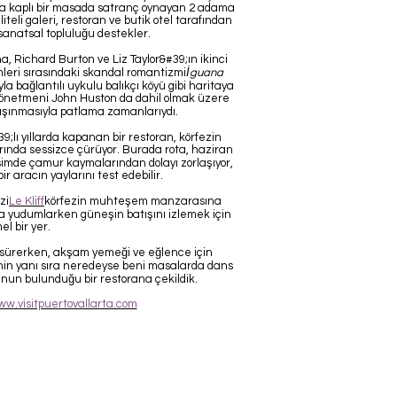
mla kaplı bir masada satranç oynayan 2 adama
iteli galeri, restoran ve butik otel tarafından
r sanatsal topluluğu destekler.
a, Richard Burton ve Liz Taylor&#39;ın ikinci
imleri sırasındaki skandal romantizmi
İguana
la bağlantılı uykulu balıkçı köyü gibi haritaya
m yönetmeni John Huston da dahil olmak üzere
taşınmasıyla patlama zamanlarıydı.
9;lı yıllarda kapanan bir restoran, körfezin
ında sessizce çürüyor. Burada rota, haziran
simde çamur kaymalarından dolayı zorlaşıyor,
 aracın yaylarını test edebilir.
zi
Le Kliff
körfezin muhteşem manzarasına
ita yudumlarken güneşin batışını izlemek için
 bir yer.
ı sürerken, akşam yemeği ve eğlence için
enin yanı sıra neredeyse beni masalarda dans
unun bulunduğu bir restorana çekildik.
w.visitpuertovallarta.com