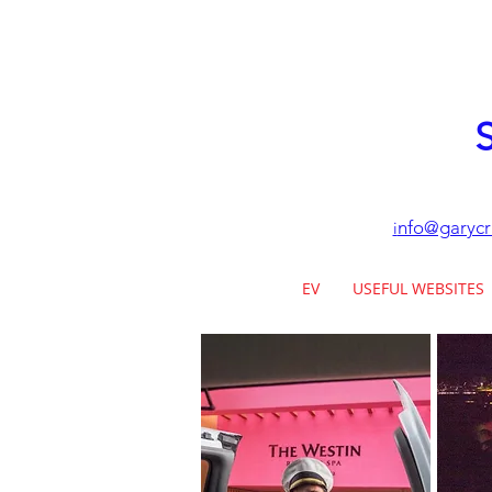
S
nfo@garycr
i
EV
USEFUL WEBSITES