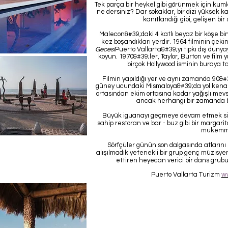
Tek parça bir heykel gibi görünmek için ku
ne dersiniz? Dar sokaklar, bir dizi yüksek kal
kanıtlandığı gibi, gelişen bi
Malecon&#39;daki 4 katlı beyaz bir köşe bin
kez boşandıkları yerdir. 1964 filminin çek
Gecesi
Puerto Vallarta&#39;yı tıpkı dış dünyay
koyun. 1970&#39;ler, Taylor, Burton ve fil
birçok Hollywood isminin buraya 
Filmin yapıldığı yer ve aynı zamanda 90&#3
güney ucundaki Mismaloya&#39;da yol kenar
ortasından ekim ortasına kadar yağışlı mev
ancak herhangi bir zamanda bir
Büyük iguanayı geçmeye devam etmek si
sahip restoran ve bar - buz gibi bir margar
mükemmel
Sörfçüler günün son dalgasında atların
alışılmadık yetenekli bir grup genç müzisy
ettiren heyecan verici bir dans grub
Puerto Vallarta Turizm
ww