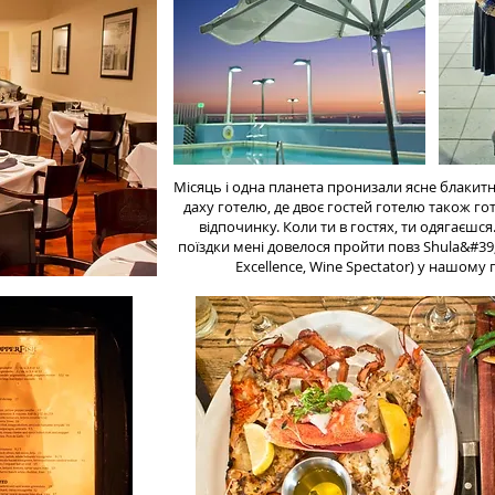
Місяць і одна планета пронизали ясне блакит
даху готелю, де двоє гостей готелю також го
відпочинку. Коли ти в гостях, ти одягаєшся. 
поїздки мені довелося пройти повз Shula&#39;
Excellence, Wine Spectator) у нашому г