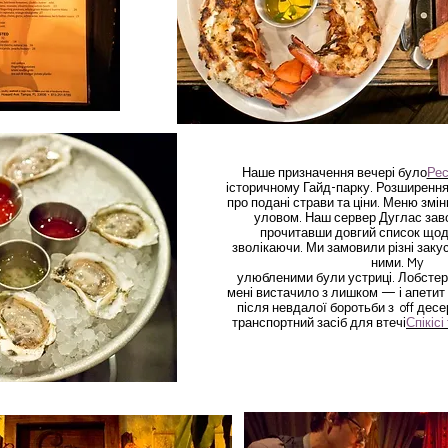
Наше призначення вечері було
Рес
історичному Гайд-парку. Розширенн
про подані страви та ціни. Меню зм
уловом. Наш сервер Дуглас заво
прочитавши довгий список щоде
зволікаючи. Ми замовили різні заку
ними. My
улюбленими були устриці. Лобстер
мені вистачило з лишком — і апетит
після невдалої боротьби з off десе
транспортний засіб для втечі
Спікісі