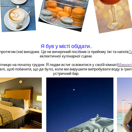
Я був у місті обідати...
ротягом (хм) вихідних. Це не вичерпний посібник із прийому їжі та напоїв
Т
еклектичної кулінарної сцени.
ятницю на початку грудня. Я ледве встиг освіжитися у своїй кімнаті
Міжконт
телі, щоб побачити, що де було, коли ми вирушили випробувати воду в гри
устричний бар.