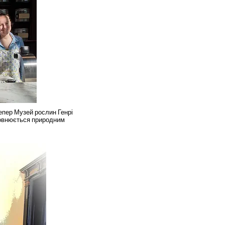
тепер Музей рослин Генрі
аповнюється природним