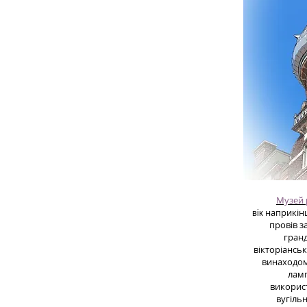
Музей 
наприкінці
вік
провів з
гранд
вікторіансь
винаходом
ламп
викорис
вугіль