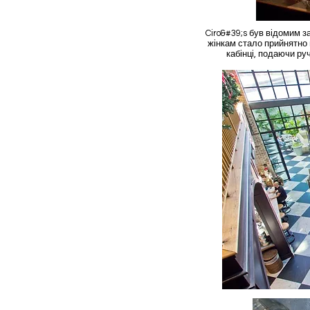
Ciro&#39;s був відомим з
жінкам стало прийнятно п
кабінці, подаючи ру