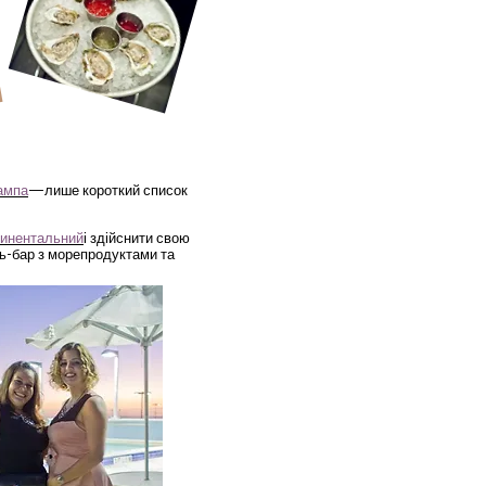
ампа
—лише короткий список
инентальний
і здійснити свою
ль-бар з морепродуктами та