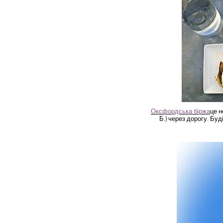
Оксфордська біржа
це н
Б.) через дорогу. Бу