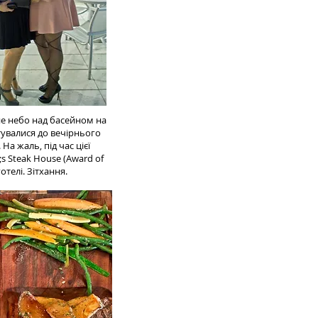
не небо над басейном на
тувалися до вечірнього
На жаль, під час цієї
s Steak House (Award of
отелі. Зітхання.