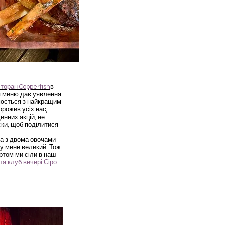
торан Copperfish
в
я меню дає уявлення
інюється з найкращим
рожив усіх нас,
нних акцій, не
ски, щоб поділитися
а з двома овочами
 у мене великий. Тож
ртом ми сіли в наш
 та клуб вечері Сіро.