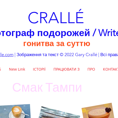
CRALLÉ
тограф подорожей / Writ
гонитва за суттю
lle.com
| Зображення та текст © 2022 Gary Crallé | Всі пра
S
New Link
ІСТОРІЇ
ПРАЦЮВАТИ З
ПРО
КОНТАК
Смак Тампи