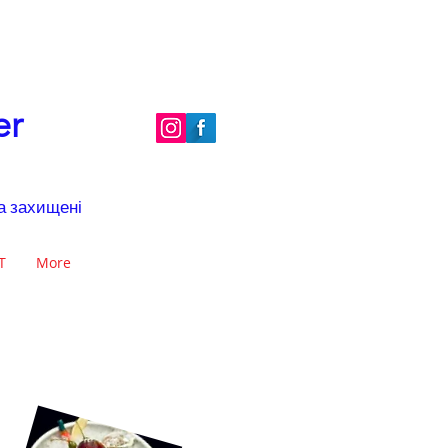
er
ва захищені
Т
More