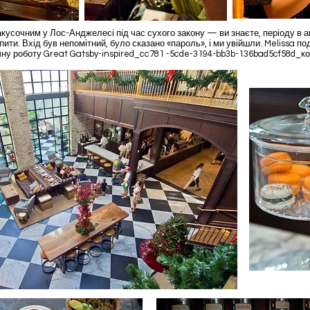
акусочним у Лос-Анджелесі під час сухого закону — ви знаєте, періоду в ам
ити. Вхід був непомітний, було сказано «пароль», і ми увійшли. Melissa по
чну роботу Great Gatsby-inspired_cc781 -5cde-3194-bb3b-136bad5cf58d_ко