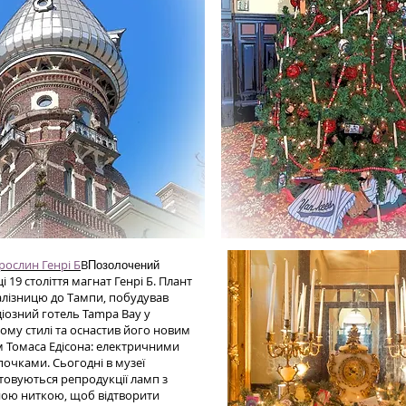
рослин Генрі Б
В
Позолочений
 19 століття магнат Генрі Б. Плант
алізницю до Тампи, побудував
іозний готель Tampa Bay у
кому стилі та оснастив його новим
 Томаса Едісона: електричними
очками. Сьогодні в музеї
товуються репродукції ламп з
ною ниткою, щоб відтворити