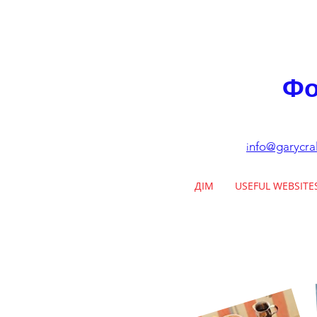
Фо
nfo@garycra
i
ДІМ
USEFUL WEBSITE