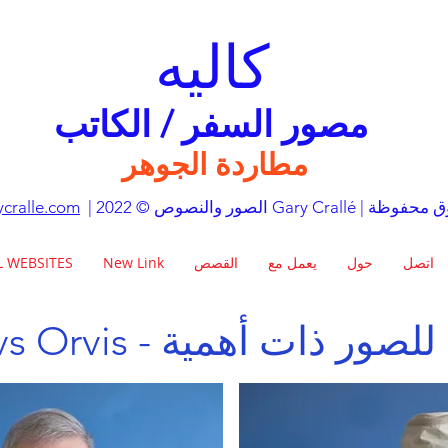
كاليه
مصور السفر / الكاتب
مطاردة الجوهر
Gary Crall | كل الحقوق محفوظة
cralle.com
اتصل
حول
يعمل مع
القصص
New Link
L WEBSITES
Sco - سترات للصور ذات أهمية