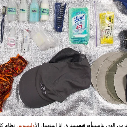
ترس الذي يناسبني
أورفيس
سترة. انا استعمل ال
أوليمبوس