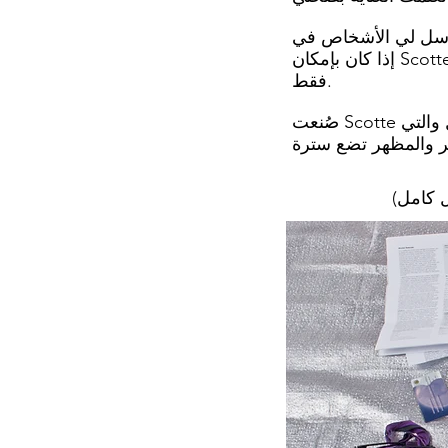
الأشخاص في ScotteVest أحد سترات السفر الخاصة بالشركة لأجربها. كنت أرغب في معرفة ما
فقط.
صُنعت Scotte من مادة خفيفة الوزن مقاومة للتجاعيد / البقع / مقاومة للماء عالية التقنية قابلة للغسل والتي
ل كامل)