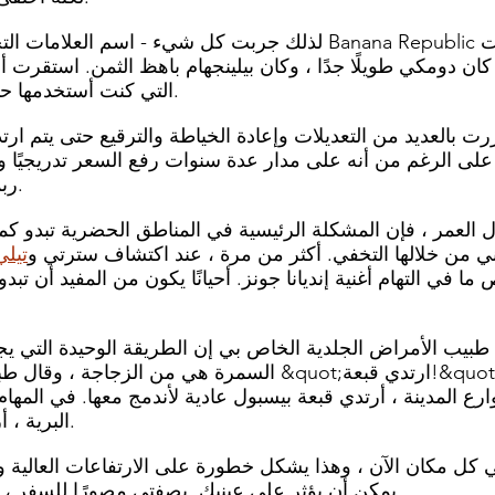
لذلك جربت كل شيء - اسم العلامات التجارية ولا اسم. صنعت public
. كان دومكي طويلًا جدًا ، وكان بيلينجهام باهظ الثمن. استقرت 
Orvis fly التي كنت أستخدمها حتى يومنا هذا.
ت بالعديد من التعديلات وإعادة الخياطة والترقيع حتى يتم ارتداؤها رثًا
على الرغم من أنه على مدار عدة سنوات رفع السعر تدريجيًا وا
ربما أعالجها أكثر قسوة).
عمر ، فإن المشكلة الرئيسية في المناطق الحضرية تبدو كمتجر
ي من خلالها التخفي. أكثر من مرة ، عند اكتشاف سترتي و
تيلي
ا في التهام أغنية إنديانا جونز. أحيانًا يكون من المفيد أن تب
ال طبيب الأمراض الجلدية الخاص بي إن الطريقة الوحيدة التي 
السمرة هي من الزجاجة ، وقال طبيب العيون الخاص بي &quot;ارت
رع المدينة ، أرتدي قبعة بيسبول عادية لأندمج معها. في المه
البرية ، أرتدي تيلي الموثوق بها.
 كل مكان الآن ، وهذا يشكل خطورة على الارتفاعات العالية وا
يمكن أن يؤثر على عينيك. بصفتي مصورًا للسفر ، تعلمت العناية بصحتي.