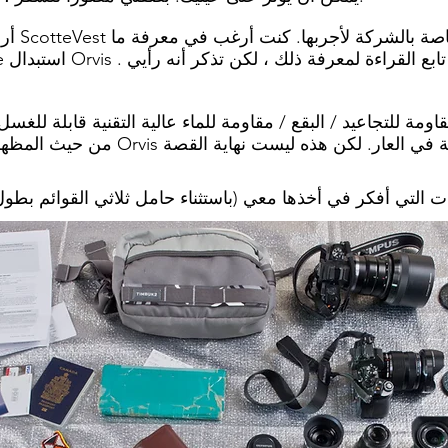
أرسل لي 
بع القراءة لمعرفة ذلك ، لكن تذكر أنه رأيي
إذا كان بإمكان Scotte استبدال Orvis .
ت التي أفكر في أخذها معي (باستثناء حامل ثلاثي القوائم بطو