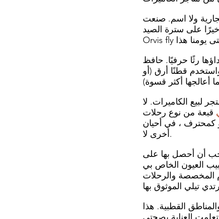
Banana Re سترة رائعة المظهر كانت
أخيرًا على سترة الصيد
 حرفيًا. حافظ Orvis على
ستخدم قطنًا أرق (أو
 لبيع الكاميرات. لا
قبعة من نوع رحلات
دو كمحترف ، في أحيان
أخرى لا.
يجب أن أحصل بها على
دي قبعة!&quot; لذلك أنا أرتدي قبعة.
ام المخصصة والرحلات
لمناطق القطبية. هذا