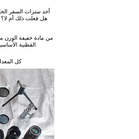
هل فعلت ذلك أم لا؟ تا
من حيث المظهر والمظهر تضع سترة Orvis القطنية الأساسية في العار. لكن هذه ليست نهاية القصة.
كل المعدا