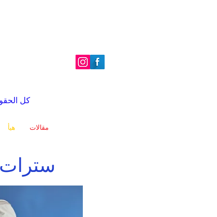
| الصور والنصوص © 2022 é
مقالات
هيأ
tte vs Orvis