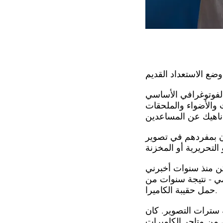
 الفوتوغرافي الأساسي
 والأضواء والملحقات
ن بمفردهم في تصوير
كن منذ سنوات أخبرني
مي - نتيجة سنوات من
حمل حقيبة الكاميرا.
 Bazooby رخيصًا يعمل معي ،