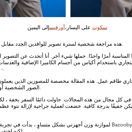
إلى اليمين
سكوت
على اليسار،
أورفيس
هذه مراجعة شخصية لسترة تصوير للوافدين الجدد مقابل وضع الاستعداد القديم.
المناسبة أمرًا واحدًا. حملها شيء آخر. أنا أتحدث عن التصوير
التجاري باستخدام أكياس من أجسام الكاميرا الإضافية والعدسات
- ناهيك عن المساعدين.
جاري طاقم عمل. هذه المقالة مخصصة للمصورين الذين يعملو
الصور الشخصية أو التحريرية أو المخزنة.
ي كل مجال من هذه المجالات. حاولت دائمًا السفر بخفة ، ل
 يكن خفيفًا بدرجة كافية. خضعت لعملية جراحية لإزالة نتوء عظ
لموازنة وزن أجهزتي بشكل متساوٍ ، بدأت في تجربة سترات التصوير. كان
لكنه اختفى من متاجر الكاميرات.