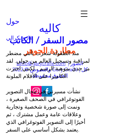
حول
كاليه
غاري كرالي
مصور السفر / الكاتب
مطاردة الجوهر
منذ الطفولة شعرت بأنني مضطر
لمراقبة وتسجيل العالم من حولي. لقد
| الصور
nfo@garycralle.com
أنا
مر جدي بموهبة الرسم ، لكنني اخترت
والنصوص © 2022 Gary Crallé | كل
الحقوق محفوظة
الكاميرا على الأقلام الملونة.
نشأت مسيرتي في مجال التصوير
الفوتوغرافي في الصحف الصغيرة ،
ونمت إلى صورة شخصية وتجارية
وعلاقات عامة وعمل مشترك ، ثم
أخيرًا إلى التصوير الفوتوغرافي الذي
يعتمد بشكل أساسي على السفر.