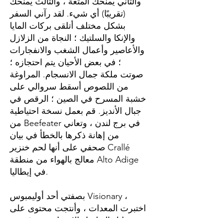
والثاني يمنحك المتعة ، والثالث يمنحك
(تقريبًا) أي شيء. لقد رآني السفر
بشكل مختلف أتلقى بركات المايا
والإنكا والسلتيك ؛ النجاة من الزلازل
والأعاصير وأعمال الشغب والانفجارات
؛ في بعض الأحيان يتم احتجازه ؛
صوتت ملكة جمال الانسجام. المراوغة
من اللصوص أسقط سروالي على
خشبة المسرح في الصين ؛ الرقص في
جبال الأنديز. قم بعمل نسخة احتياطية
من Beefeater في برج لندن ، وتعاني
من إهانة ذكرها بالخطأ في بيان
صحفي على أنها لحم خنزير Crallé
معالج بالهواء من منطقة Alto Adige
في إيطاليا.
بصفتي أحد أوليمبوس Visionary ،
اختبرت المعدات ، وأنتجت محتوى على