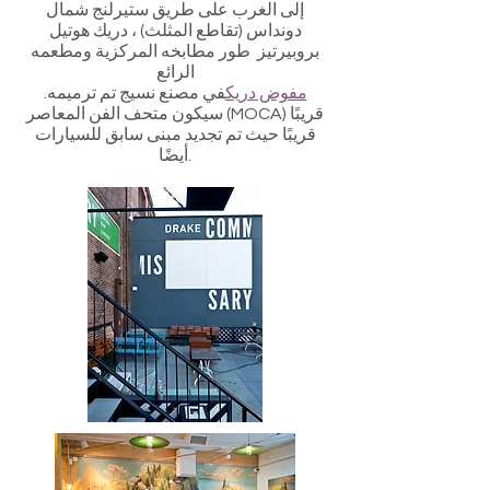
إلى الغرب على طريق ستيرلنج شمال
دونداس (تقاطع المثلث) ، دريك هوتيل
بروبيرتيز طور مطابخه المركزية ومطعمه
الرائع
مفوض دريك
في مصنع نسيج تم ترميمه.
سيكون متحف الفن المعاصر (MOCA) قريبًا
قريبًا حيث تم تجديد مبنى سابق للسيارات
أيضًا.