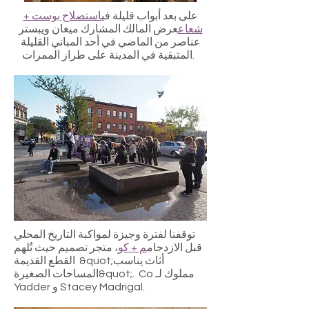
على بعد أبواب قليلة في
استصلاح بوست +
شعاع
عرض المالك المشارك ميغان ويبستر
عناصر من الماضي في أحد المباني القليلة
المتبقية في المدينة على طراز الممرات.
توقفنا لفترة وجيزة لمواكبة التاريخ المحلي
قبل الازدحام
م + كو
، متجر تصميم حيث تُلهم
القطع القديمة &quot;أثاث يناسب
المساحات الصغيرة&quot;. Co مملوك لـ
Yadder و Stacey Madrigal.