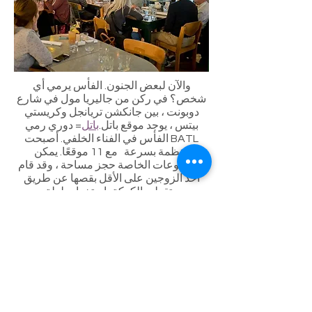
والآن لبعض الجنون. الفأس يرمي أي
شخص؟ في ركن من جاليريا مول في شارع
دوبونت ، بين جانكشن تريانجل وكريستي
بيتس ، يوجد موقع باتل.
باتل
= دوري رمي
الفأس في الفناء الخلفي. أصبحت BATL
منظمة بسرعة مع 11 موقعًا. يمكن
للمجموعات الخاصة حجز مساحة ، وقد قام
أحد الزوجين على الأقل بقصها عن طريق
تقطيع الكعكة باستخدام بلطة .