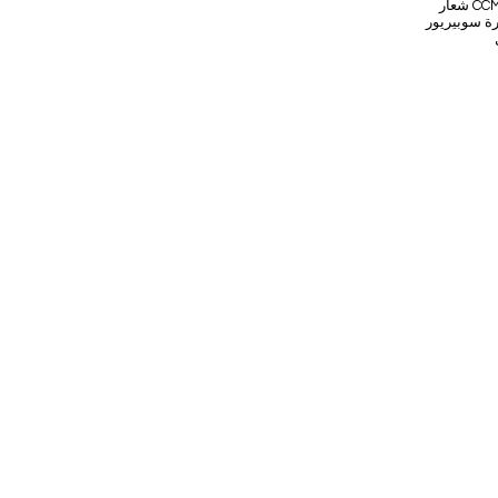
شعار CCM ، the &quot;Mazinaawbikinigin&quot; لبحيرة الصورة ، is من تصوير بالقرب من فورت
مكان ، يمثل &quot; t&quot;