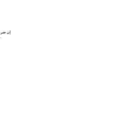
إن ضربة
اشخاص. باستخدام أدوات بسيطة قاموا بتصميم زوارق من لحاء البتو