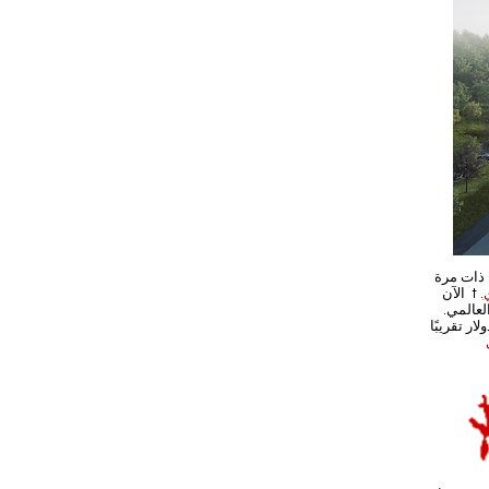
يكا الشمالية ، تحمل
.
لعالمي.
 دولار تقريبًا the all collection beside أعلى مستوى في