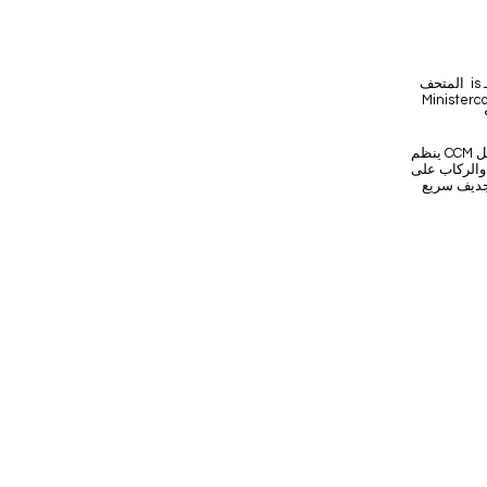
المتحف is مزدحم حاليًا بـ canoeabillia (هل هذه كلمة؟) من singer Gordon Lightfoot، _cc781905-5
العائلة المالكة
ينظم CCM رحلات تامر مدتها 90 دقيقة بحقوق التفاخر الفريدة الخاصة بهم: تجربة راقية في نسخة طبق الأصل
 ، طاف الزورق والركاب على