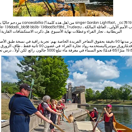
Ministercde-136dadli_bb58 bb3b-136bad5cf58d_Trudeau ، شعوب الأمم الأولى ، 
البريطانية ، تجار الفراء وعطلات نهاية الأسبوع. هل ذكرت الاستكشافات القارية؟
زورق مونتريال
يستخدمه رواد تجارة الفراء. في غضون 90 ثانية فقط