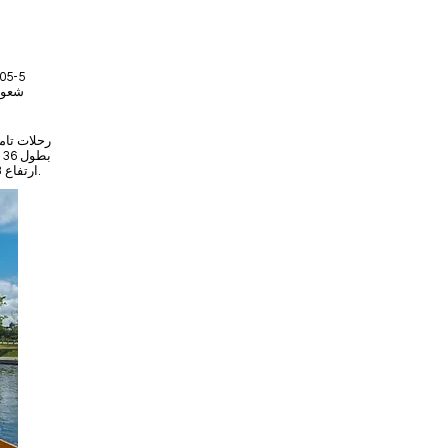
بطول 36 قدمًا
ارتفاع 19.8 مترًا (65 قدمًا) نحو السماء في مغرفة ماء تبلغ 5000 جالون. رائع. لكن أولاً ، درس تجديف سريع.