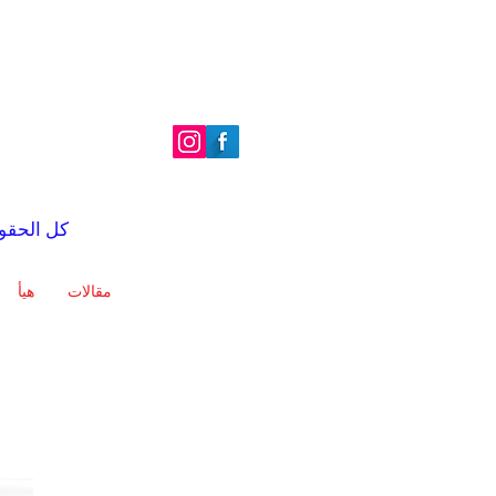
| الصور والنصوص © 2022 é
مقالات
هيأ