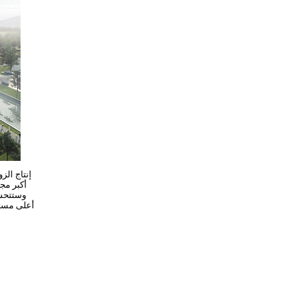
الآن t أ
وستتحسن