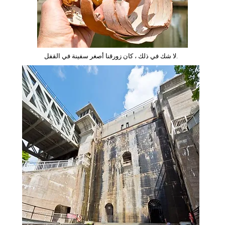
لا شك في ذلك ، كان زورقنا أصغر سفينة في القفل.