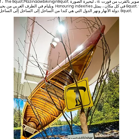
ويليام في الطرف الغربي من بحيرة سوبيريور. Honouring indexities في كل 
دولة الأنهار ونهر الدول التي هي كندا من الساحل إلى الساحل إلى الساحل. &quot;