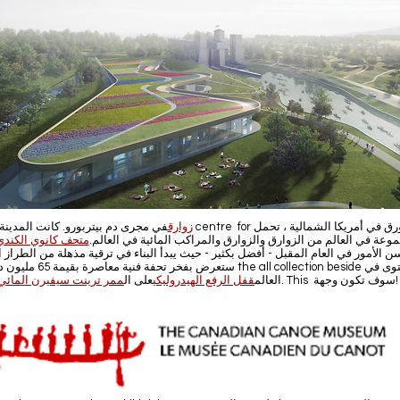
زوارق
في مجرى دم بيتربورو. كانت المدينة ذات مرة centre for إنتاج الزورق في أمر
كبر مجموعة في العالم من الزوارق والزوارق والمراكب المائية في العالم.
متحف كانوي الكندي
 الأمور في العام المقبل - أفضل بكثير - حيث يبدأ البناء في ترقية مذهلة من الطراز ا
ستعرض بفخر تحفة فنية معاصرة بقيمة 65 مليون
. This سوف تكون وجهة!
العالم
قفل الرفع الهيدروليكي
على ال
ممر ترينت سيفيرن المائي