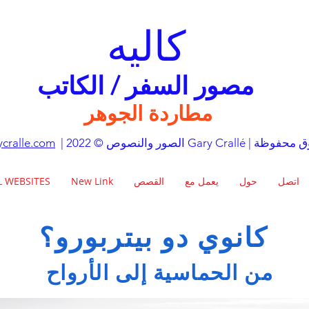
كاليه
مصور السفر / الكاتب
مطاردة الجوهر
Gary Crall | كل الحقوق محفوظة
cralle.com
اتصل
حول
يعمل مع
القصص
New Link
L WEBSITES
كانوي دو بيتربورو؟
من الحماسية إلى الأرواح