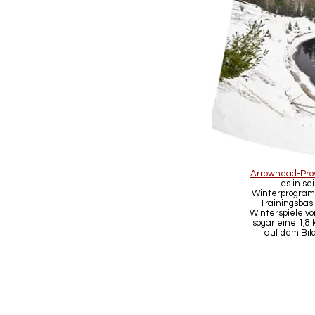
Arrowhead-Pro
es in se
Winterprogram
Trainingsbas
Winterspiele v
sogar eine 1,8
auf dem Bild