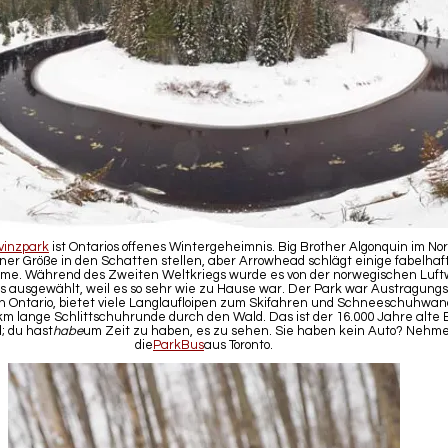
vinzpark
ist Ontarios offenes Wintergeheimnis. Big Brother Algonquin im N
iner Größe in den Schatten stellen, aber Arrowhead schlägt einige fabelhaf
me. Während des Zweiten Weltkriegs wurde es von der norwegischen Luftw
is ausgewählt, weil es so sehr wie zu Hause war. Der Park war Austragungs
on Ontario, bietet viele Langlaufloipen zum Skifahren und Schneeschuhwa
 km lange Schlittschuhrunde durch den Wald. Das ist der 16.000 Jahre alte
; du hast
habe
um Zeit zu haben, es zu sehen. Sie haben kein Auto? Nehme
die
ParkBus
aus Toronto.