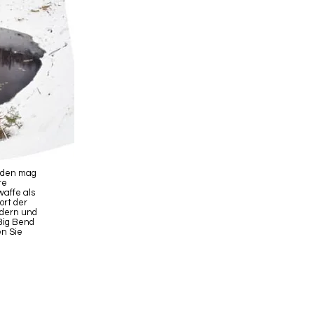
orden mag
te
affe als
ort der
ndern und
 Big Bend
n Sie