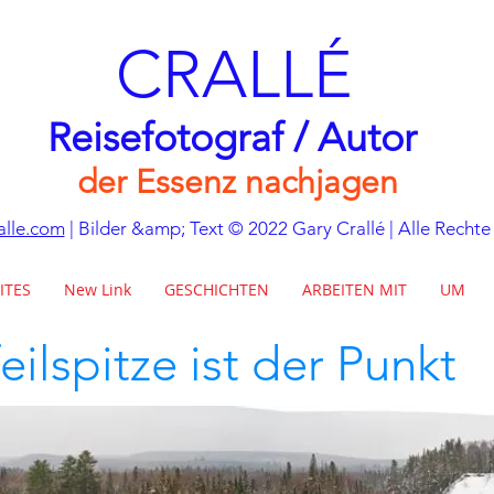
CRALLÉ
Reisefotograf / Autor
der Essenz nachjagen
alle.com
| Bilder &amp; Text © 2022 Gary Crallé | Alle Rechte
ITES
New Link
GESCHICHTEN
ARBEITEN MIT
UM
eilspitze ist der Punkt