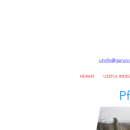
nfo@garycr
ich
HEIMAT
USEFUL WEBS
Pf