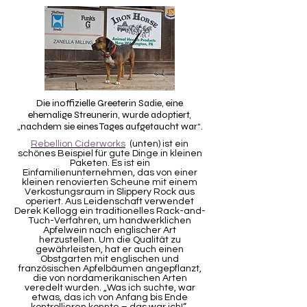
Die inoffizielle Greeterin Sadie, eine
ehemalige Streunerin, wurde adoptiert,
„nachdem sie eines Tages aufgetaucht war“.
Rebellion Ciderworks
(unten) ist ein
schönes Beispiel für gute Dinge in kleinen
Paketen.
Es ist ein
Einfamilienunternehmen, das von einer
kleinen renovierten Scheune mit einem
Verkostungsraum in Slippery Rock aus
operiert. Aus Leidenschaft verwendet
Derek Kellogg ein traditionelles Rack-and-
Tuch-Verfahren, um handwerklichen
Apfelwein nach englischer Art
herzustellen. Um die Qualität zu
gewährleisten, hat er auch einen
Obstgarten mit englischen und
französischen Apfelbäumen angepflanzt,
die von nordamerikanischen Arten
veredelt wurden. „Was ich suchte, war
etwas, das ich von Anfang bis Ende