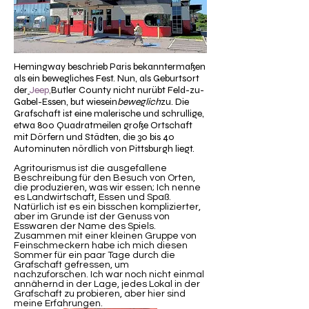
Hemingway beschrieb Paris bekanntermaßen
als ein bewegliches Fest. Nun, als Geburtsort
der
Jeep
,
Butler County nicht nur
übt Feld-zu-
Gabel-Essen, but
wie
sein
beweglich
zu. Die
Grafschaft ist eine malerische und schrullige,
etwa 800 Quadratmeilen große Ortschaft
mit Dörfern und Städten, die 30 bis 40
Autominuten nördlich von Pittsburgh liegt.
Agritourismus ist die ausgefallene
Beschreibung für den Besuch von Orten,
die produzieren, was wir essen; Ich nenne
es Landwirtschaft, Essen und Spaß.
Natürlich ist es ein bisschen komplizierter,
aber im Grunde ist der Genuss von
Esswaren der Name des Spiels.
Zusammen mit einer kleinen Gruppe von
Feinschmeckern habe ich mich diesen
Sommer für ein paar Tage durch die
Grafschaft gefressen, um
nachzuforschen. Ich war noch nicht einmal
annähernd in der Lage, jedes Lokal in der
Grafschaft zu probieren, aber hier sind
meine Erfahrungen.