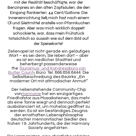
mit der Realität beschäftigte, war der
Benzinpreis an den alten Zapfsäulen, die den
Eingang flankierten: 44 Cent/Gallone. Die
Inneneinrichtung ließ mich fast nach einem
Öl und Gleitmittel anstelle von Pfannkuchen
fragen. Aber was mich wirklich doppelt
schockierte, war, dass mein Frühstück
tatsächlich so aussah wie auf dem Bild auf
der Speisekarte!
Zelienopel ist nicht gerade ein geläufiges
Wort – es sei denn, Sie leben dort – aber
es ist ein niedlicher Stadtteil und
beherbergt passenderweise
the
Tourismus- und Kongressbüro von
Butler County
Büro. Tel.
866.856.8444
. Die
Selbstbeschreibung des Bezirks: „Ein
moderner Ort mit altmodischer Anmut!“
Der nebenstehende Community-Chip
von
Harmonie
hat ein einzigartiges
Friedhofstor aus Mosaiksteinen, das mehr
als eine Tonne wiegt und dennoch perfekt
ausbalanciert ist, um mühelos geöffnet zu
werden. Es ist ein beständiges Zeugnis
der ernsthaften Lebensphilosophie
deutscher mennonitischer Siedler des
frühen 19. Jahrhunderts, die der Harmony
Society angehörten.