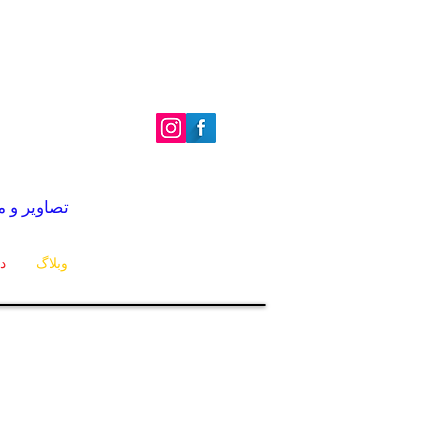
| تصاویر و متن © 2022 گری کرالی | 
وبلاگ
د