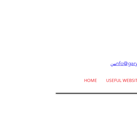
nfo@gary
من
HOME
USEFUL WEBSI