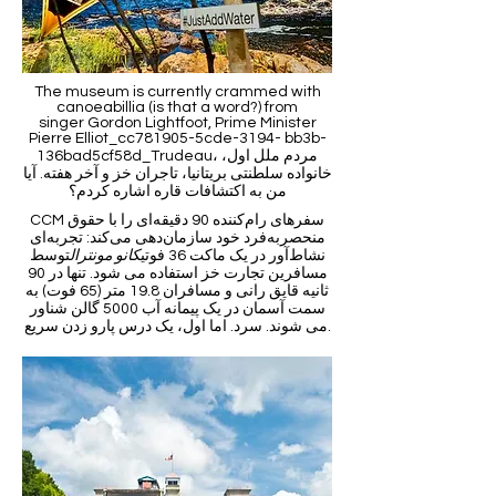
The museum is currently crammed with
canoeabillia (is that a word?) from
singer Gordon Lightfoot, Prime Minister
Pierre Elliot_cc781905-5cde-3194- bb3b-
136bad5cf58d_Trudeau، مردم ملل اول،
خانواده سلطنتی بریتانیا، تاجران خز و آخر هفته. آیا
من به اکتشافات قاره اشاره کردم؟
CCM سفرهای رام‌کننده 90 دقیقه‌ای را با حقوق
منحصربه‌فرد خود سازمان‌دهی می‌کند: تجربه‌ای
نشاط‌آور در یک ماکت 36 فوتی
کانو مونترال
توسط
مسافرین تجارت خز استفاده می شود. تنها در 90
ثانیه قایق رانی و مسافران 19.8 متر (65 فوت) به
سمت آسمان در یک پیمانه آب 5000 گالن شناور
می شوند. سرد. اما اول، یک درس پارو زدن سریع.