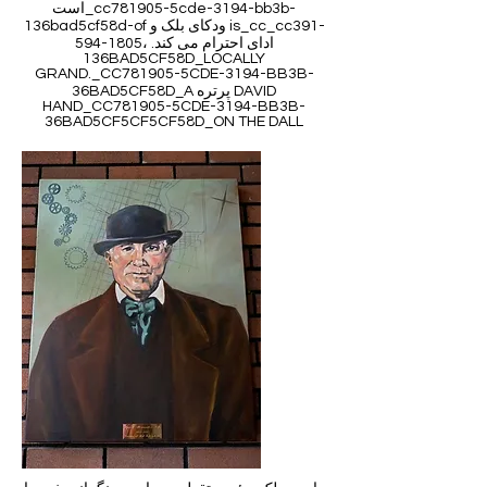
است_cc781905-5cde-3194-bb3b-
136bad5cf58d-of ودکای بلک و is_cc_cc391-
594-1805، ادای احترام می کند.
136BAD5CF58D_LOCALLY
GRAND._CC781905-5CDE-3194-BB3B-
36BAD5CF58D_A پرتره DAVID
HAND_CC781905-5CDE-3194-BB3B-
36BAD5CF5CF5CF58D_ON THE DALL