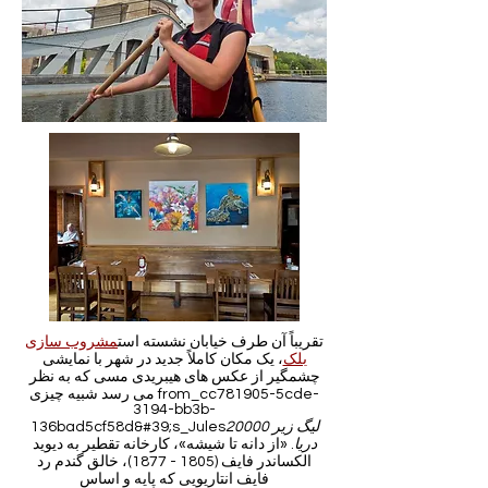
تقریباً آن طرف خیابان نشسته است
مشروب سازی
بلک
، یک مکان کاملاً جدید در شهر با نمایشی
چشمگیر از عکس های هیبریدی مسی که به نظر
می رسد شبیه چیزی from_cc781905-5cde-
3194-bb3b-
20000 لیگ زیر
136bad5cf58d&#39;s_Jules
دریا
. «از دانه تا شیشه»، کارخانه تقطیر به دیوید
الکساندر فایف
(1805 - 1877)
، خالق گندم رد
فایف انتاریویی که پایه و اساس