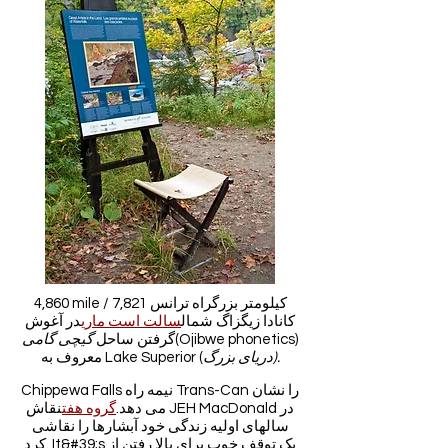
4,860 mile / 7,821 کیلومتر بزرگراه ترانس
کانادا زیگزاگ شمال
سالت است ماری
در آغوش
(Ojibwe phonetics)
گرفتن ساحل
گیچی گامی
دریای بزرگ).
معروف به Lake Superior (
Chippewa Falls نیمه راه Trans-Can را نشان
می دهد.
گروه هفت
نقاش JEH MacDonald در
سالهای اولیه زندگی خود آبشارها را نقاشی
کرد. It&#39;s یک توقف خوب برای بالا رفتن از