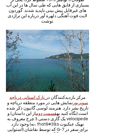
بسیاری از قایق هایی که طی سال ها در این آب
های غیرقابل پیش بینی ناپدید شدند. گوردون
لایت فوت آهنگی دلهره آور درباره این تراژدی
نوشت.
مرکز بازدیدکنندگان در
پارک استانی دریاچه
سوپریور
نمایش هایی در مورد منطقه دریاچه و
تاریخ بشر دارد. هنرمند لوسی گانیون ذکر شده
است (نگاه کنید به
قسمت دوم
از این داستان) و
یک گاری دستی 3 چرخ معروف به velocipede
نه
یک عنکبوت
وجود دارد (نه، that&#39;s
استوایی) که توسط نقاشان G-7 برای سفر در