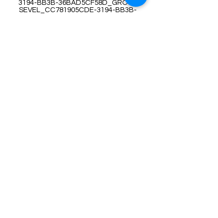
3194-BB3B-36BAD5CF58D_GROUP
SEVEL_CC781905CDE-3194-BB3B-
36BAD5CF5CF58D_ASEASELSEL
nature&#39;s beauty، مقداری زباله
برداشت، مسیر را امضا کرد.
با برنامه ای که باید حفظ کنیم، روز بعد به سمت
منطقه Chapleau حرکت کردیم و توقف کردیم
و عکاسی کردیم، خوب، بدون توقف. کمی قبل
از شام به مقصد رسیدیم.
توچال ساحلی
واکوماتا
یک خلوتگاه ماهیگیری مناسب برای
خانواده های مد قدیمی با افتخار مالکیت و
وعده های غذایی است که در بالا مزه دار
هستند. و طلوع خورشید زیباست