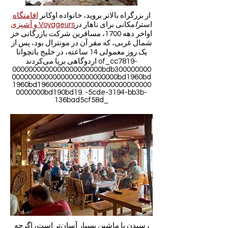
از بزرگراه بالاتر بروید، خانواده اوکانر
اقامتگاه
است
را
مکانی برای ناهار در
و آشپزی Voyageurs
اواخر دهه 1700، مسافرین شرکت بازرگانی خز
شمال غربی، که مقر آن در مونترال بود، پس از
یک روز معمولی 14 ساعته، در خلیج باتچوانا
اردوگاهی برپا می‌کردند of_cc7819-
0000000000000000000000bdb300000000
00000000000000000000000000bd1960bd
1960bd1960060000000000000000000000
0000000bd190bd19. -5cde-3194-bb3b-
136bad5cf58d_
رسیدن با ماشین بسیار آسان‌تر است، اگرچه