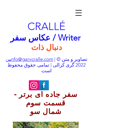
CRALLÉ
عکاس سفر / Writer
دنبال ذات
| تصاویر و متن ©
nfo@garycralle.com
من
2022 گری کرالی | تمامی حقوق محفوظ
است
سفر جاده ای برتر -
قسمت سوم
شمال سو