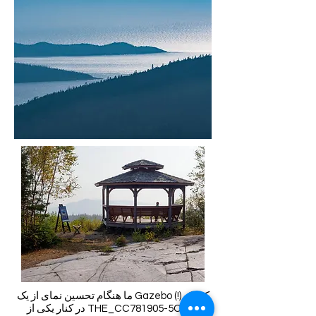
ما هنگام تحسین نمای از یک Gazebo کوچک (!)
در کنار یکی از THE_CC781905-5CDE-