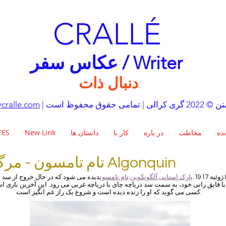
CRALLÉ
عکاس سفر / Writer
دنبال ذات
تمامی حقوق محفوظ است
cralle.com
نده
مخاطب
در باره
کار با
داستان ها
New Link
TES
تام تامسون - مرگ در Algonquin
پارک استانی آلگونکوین
.
تام تامسون
دیده می شود که در حال خروج از سد 
با قایق رانی خود، به سمت سد دریاچه چای یا دریاچه غربی می رود. این آخرین باری 
کسی می گوید که او را زنده دیده است و شروع یک راز غم انگیز است.