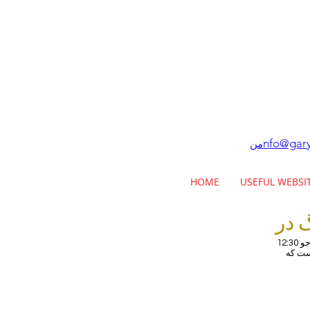
nfo@gary
من
HOME
USEFUL WEBSI
جو
است که