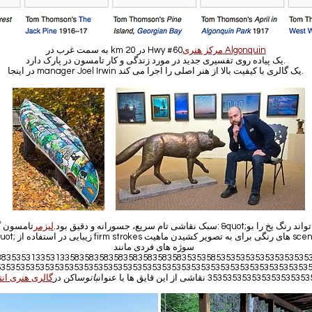
مرکز هنری Algonquin
به سمت غرب در km 20 در Hwy #60
یک پیاده روی تفسیری جدید در مورد زندگی و کار تامسون در پارک دارد.
در اینجا manager Joel Irwin یک گالری با کیفیت بالا از هنر اصلی را اجرا می کند.
سبک نقاشی تام سریع، جسورانه و دقیق بود.
لیزمر
تامسون گفت: &quot;می تواند
سوژه های فردی مانند
ک835353133531335835835835835835835835835353585353535353535353535353
5353535353535353535353535353535353535353535353535353535353535353
3535353535353535353 نقاشی از این قایق ها با عنوان
باتو
ساکن در
گالری هنری انت