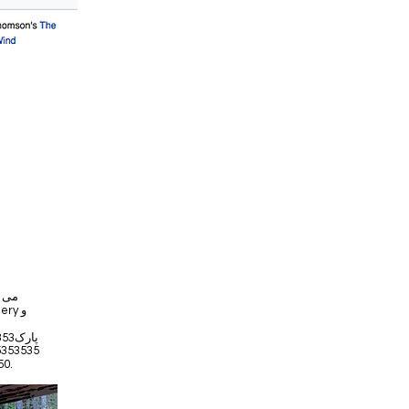
پار
5353535
.
5350