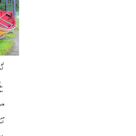
ای
نق
است
در