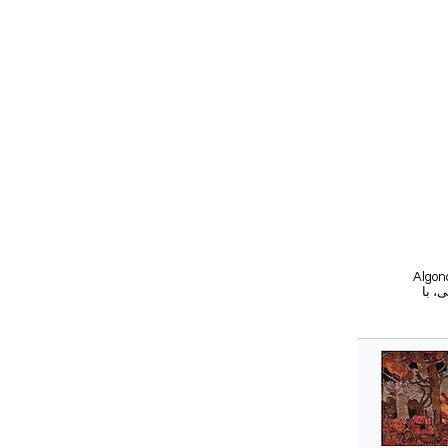
هست که Tom آن را خانه می نامید — جنگل، دریاچه ها،
، با