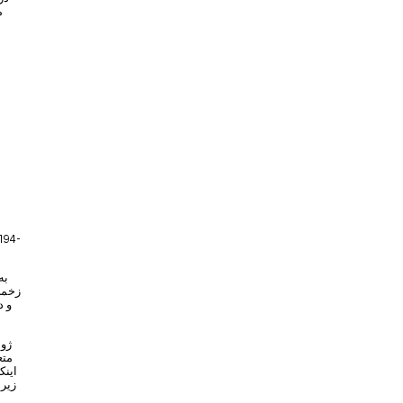
م
زخمی
و د
متع
اینک