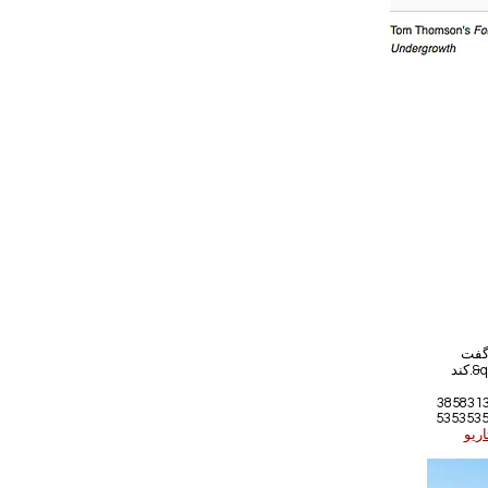
 رنگ یخ را بو
کند.&quot; زیبایی در استفاده از firm strokes های رنگی برای به تصویر کشیدن ماهیت scenery و
3858313
535353
اریو