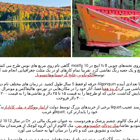
گاهی تام روی مربع های توس طرح می کشید. mostly او روی تخته‌های چوبی 8 ½ اینچ د
نچ و یک جعبه رنگ نقاشی کرد. تقریباً تمام کارهای او در یک مثلث جغرافیایی انجام شد ک
.
توسط
آلگونکوین
،
خلیج گرجستان
و
هانتسویل
حرفه او فقط 5 سال طول کشید. در زمان های مختلف تام در Algonquin با تعدادی آیند
اشی می کرد
گروه هفت
اعضا، آثار خود را در مکان‌هایی در تورنتو، هالیفاکس و مونترال ب
نمایش گذاشت،
۳۰۰ دلار فروخت.
برخی از خریدهای بزرگ توسط دولت از
انتاریو
و
گالری ملی کانادا
زندگی &quot;ه
و غریب&quot; خود را پایدارتر کرد.
در سال 1912 او با Dr. جی ام 
ودیو نقاشان
مک دونالد
،
جکسون
و
هریس
، مک کالوم از این گروه کوچک از هنرمندان مبا
حمایت و تشویق می کند و تام را در میان آنها به حساب می آورد.
 سفرهایش بین آلگونکوین و تورنتو، تام از معشوقه‌اش وینیفرد ترینر در هانتسویل دید