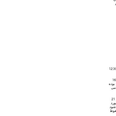
وئیه 1917 Tom با قایق رانی بلوط خود به راه می افتد._cc781905-5cde-3194-
Tom&#39;s bod به صورت شناور در دریاچه کانو دیده می شود. بر روی پیشانی او
بوده
 می
21 ژوئیه به دستور برادر تام، جورج، که از یک ملاقات خانوادگی به اوون ساند می‌آید، یک مرد
ورد
 شود
 شدن و محفوظ