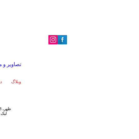
| تصاویر و متن © 2022 گری کرالی | 
وبلاگ
د
12:30 ظهر، 8 ژوئیه 1917.
لیک 