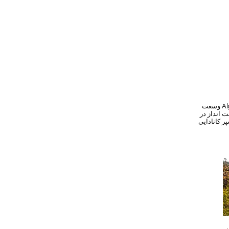
وسعت Algonquin می تواند ترسناک باشد. حتی امروزه، فضای داخلی پارک جز با پای پیاده یا قایق رانی
 یک دست انداز در
 four hours&#39; رانندگی در شمال تورنتو، علیرغم وضعیت فعلی اش به عنوان سیندرلا که با