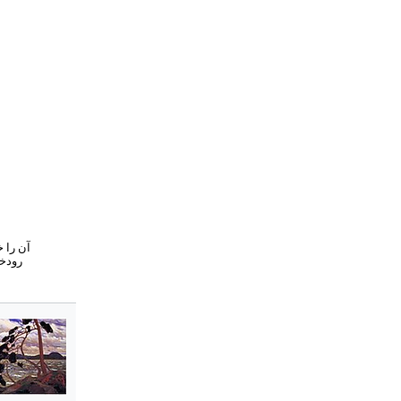
رودخا