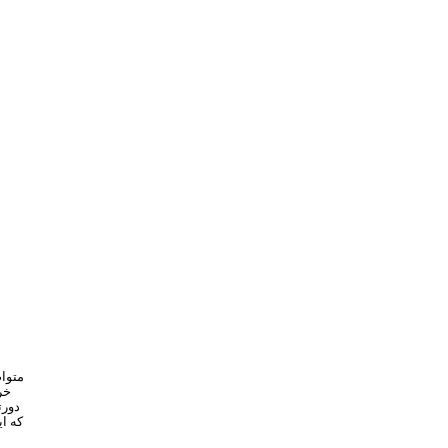
خر
دورت
که ا