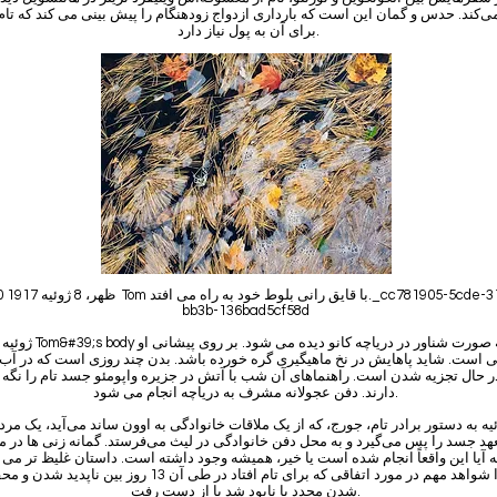
ی‌کند. حدس و گمان این است که بارداری ازدواج زودهنگام را پیش بینی می کند که تام
برای آن به پول نیاز دارد.
12:30 ظهر، 8 ژ
bb3b-136bad5cf58d
16 ژوئیه y
 است. شاید پاهایش در نخ ماهیگیری گره خورده باشد. بدن چند روزی است که در آب 
ر حال تجزیه شدن است. راهنماهای آن شب با آتش در جزیره واپومئو جسد تام را نگه
دارند. دفن عجولانه مشرف به دریاچه انجام می شود.
هد جسد را پس می‌گیرد و به محل دفن خانوادگی در لیث می‌فرستد. گمانه زنی ها در م
ه آیا این واقعاً انجام شده است یا خیر، همیشه وجود داشته است. داستان غلیظ تر می
زیرا شواهد مهم در مورد اتفاقی که برای تام افتاد در طی آن 13 روز بین ناپدید
شدن مجدد یا نابود شد یا از دست رفت.