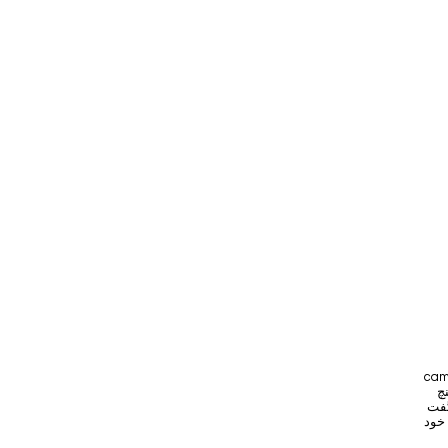
یه ای روی دیوار چادر از راکون به اندازه
چ
گفت
 خود