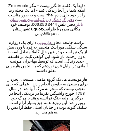
Zelienople دقیقاً یک کلمه خانگی نیست - مگر
اینکه شما در آنجا زندگی کنید - اما یک محله زیبا
است و به طور مناسب the را در خود جای داده
است.
دفتر گردشگری و کنوانسیون شهرستان
باتلر
دفتر. تلفن
866.856.8444
. توصیف خود
شهرستان: &quot;مکانی مدرن با ظرافت
قدیمی!&quot;
تراشه جامعه مجاور
هارمونی
دارای یک دروازه
سنگی سنگی موزاییک منحصر به فرد با وزن بیش
از یک تن است و در عین حال کاملاً متعادل است تا
بدون زحمت باز شود. این گواهی ثابت بر فلسفه
جدی زندگی است که توسط مهاجران منونیت
آلمانی در اوایل قرن نوزدهم که به انجمن هارمونی
تعلق داشتند.
هارمونیست ها، یک گروه مذهبی مسیحی، تجرد را
برای رسیدن به خلوص انجام دادند - عملی که جای
تعجب نیست که منجر به مرگ آنها شد. در سال
1753 جورج واشنگتن تقریباً در نزدیکی اینجا در
درگیری اولیه جنگ فرانسه و هند با مرگ خود
روبرو شد. این روزها همه چیز بسیار آرام است.
شلیک گلوله توپ در خیابان اصلی فقط آرامش را
به هم می زند.