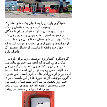
همینگوی پاریس را به عنوان یک جشن متحرک
توصیف کرد. خوب، به عنوان زادگاه
جیپ
،
شهرستان باتلر نه تنها
از میدان تا چنگال
چگونه
بودن
قابل
خوردن را تمرین می کند، but
جابجایی
هم. این شهرستان 800 مایل مربع یا بیشتر
از دهکده‌ها و شهرک‌های عجیب و غریب است که
30 تا 40 دقیقه با ماشین از شمال پیتسبورگ
فاصله دارد.
گردشگری کشاورزی توصیفی زیبا برای بازدید از
مکان هایی است که آنچه می خوریم تولید می
کنند. من آن را کشاورزی، غذا و سرگرمی می
نامم. البته، کمی پیچیده تر از این است، اما اساسا
لذت بردن از خوراکی ها نام بازی است. من همراه
با گروه کوچکی از غذاخوری‌ها در این تابستان برای
چند روز تحقیق در سراسر شهرستان رفتم. من
حتی نتونستم از همه غذاخوری‌های استان لذت
ببرم، اما اینها من هستند. تجربیات.