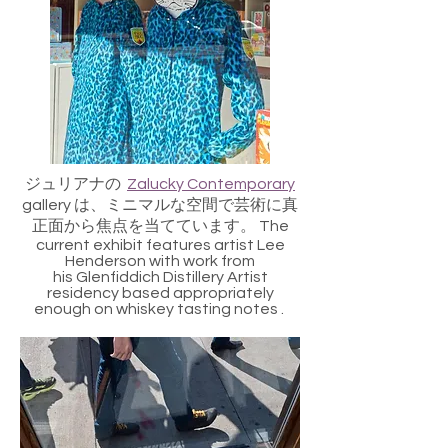
ジュリアナの
Zalucky Contemporary
gallery は、ミニマルな空間で芸術に真
正面から焦点を当てています。 The
current exhibit features artist Lee
Henderson with work from
his Glenfiddich Distillery Artist
residency based appropriately
enough on whiskey tasting notes .