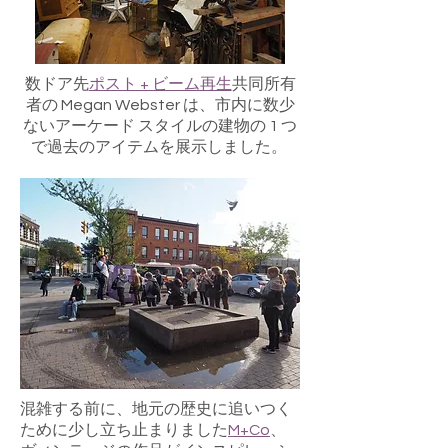
数ドア先
ポスト + ビーム再生
共同所有
者の Megan Webster は、市内に数少
ないアーケード スタイルの建物の 1 つ
で過去のアイテムを展示しました。
混雑する前に、地元の歴史に追いつく
ために少し立ち止まりました
M+Co
、