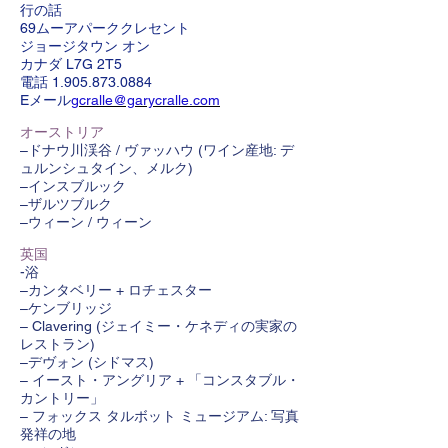
行の話
69ムーアパーククレセント
ジョージタウン オン
カナダ L7G 2T5
電話
1.905.873.0884
Eメール
gcralle@garycralle.com
オーストリア
–ドナウ川渓谷 / ヴァッハウ (ワイン産地: デ
ュルンシュタイン、メルク)
–インスブルック
–ザルツブルク
–ウィーン / ウィーン
英国
-浴
–カンタベリー + ロチェスター
–ケンブリッジ
– Clavering (ジェイミー・ケネディの実家の
レストラン)
–デヴォン (シドマス)
– イースト・アングリア + 「コンスタブル・
カントリー」
– フォックス タルボット ミュージアム: 写真
発祥の地