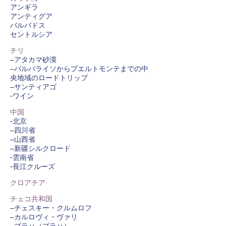
アンギラ
アンティグア
バルバドス
セントルシア
チリ
–アタカマ砂漠
–バルパライソからプエルトモンテまでの中
央地域のロードトリップ
–サンティアゴ
-ワイン
中国
-北京
–
四川省
–
山西省
–新疆シルクロード
-雲南省
-長江クルーズ
クロアチア
チェコ共和国
–チェスキー・クルムロフ
–カルロヴィ・ヴァリ