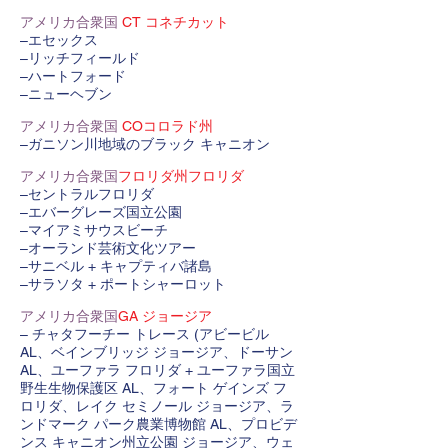
アメリカ合衆国
CT コネチカット
–エセックス
–リッチフィールド
–ハートフォード
–ニューヘブン
アメリカ合衆国
COコロラド州
–ガニソン川地域のブラック キャニオン
アメリカ合衆国
フロリダ州フロリダ
–セントラルフロリダ
–エバーグレーズ国立公園
–マイアミサウスビーチ
–オーランド芸術文化ツアー
–サニベル + キャプティバ諸島
–サラソタ + ポートシャーロット
アメリカ合衆国
GA ジョージア
– チャタフーチー トレース (アビービル
AL、ベインブリッジ ジョージア、ドーサン
AL、ユーファラ フロリダ + ユーファラ国立
野生生物保護区 AL、フォート ゲインズ フ
ロリダ、レイク セミノール ジョージア、ラ
ンドマーク パーク農業博物館 AL、プロビデ
ンス キャニオン州立公園 ジョージア、ウェ