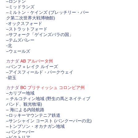
–ロンドン
–ミッドランズ
–ミルトン・ケインズ (ブレッチリー・パー
ク第二次世界大戦博物館)
-オックスフォード
–ストラットフォード
–サフォーク「ゲインズバラの国」
–テムズバレー
-北
–ウェールズ
カナダ
AB アルバータ州
–バンフ + レイク ルイーズ
–アイスフィールド・パークウェイ
-碧玉
カナダ
BC ブリティッシュ コロンビア州
–カリブー地域
– チルコティン地域 (野生の馬とネイティブ
バンド、観光牧場)
– 海による内陸航路
–ロッキーマウンテニア鉄道
–サンシャイン コースト (バンクーバーの北)
–トンプソン・オカナガン地域
–バンクーバー
–ビクトリア