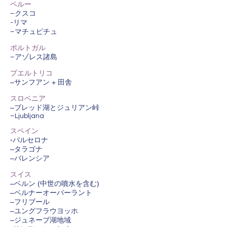
ペルー
–クスコ
-リマ
–マチュピチュ
ポルトガル
–アゾレス諸島
プエルトリコ
–サンフアン + 田舎
スロベニア
–ブレッド湖とジュリアン峠
–Ljubljana
スペイン
-バルセロナ
–タラゴナ
–バレンシア
スイス
–ベルン (中世の噴水を含む)
–ベルナーオーバーラント
–フリブール
–ユングフラウヨッホ
–ジュネーブ湖地域