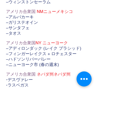
–ウィンストンセーラム
アメリカ合衆国
NMニューメキシコ
–アルバカーキ
–ガリステオイン
–サンタフェ
–タオス
アメリカ合衆国
NY ニューヨーク
–アディロンダック (レイク プラシッド)
–フィンガーレイクス + ロチェスター
–ハドソンリバーバレー
–ニューヨーク市 (春の週末)
アメリカ合衆国
ネバダ州ネバダ州
-デスヴァレー
-ラスベガス
アメリカ合衆国
ノースカロライナ州ノース
カロライナ
–アウターバンクス
アメリカ合衆国
OK オクラホマ
-オクラホマシティ
アメリカ合衆国
PA ペンシルバニア