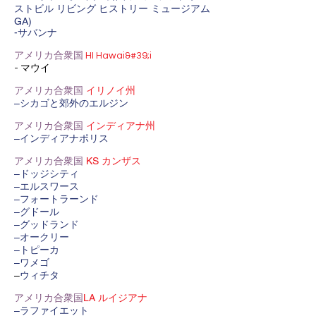
ストビル リビング ヒストリー ミュージアム
GA)
-サバンナ
アメリカ合衆国
HI Hawai&#39;i
- マウイ
アメリカ合衆国
イリノイ州
–シカゴと郊外のエルジン
アメリカ合衆国
インディアナ州
–インディアナポリス
アメリカ合衆国
KS カンザス
–ドッジシティ
–エルスワース
–フォートラーンド
–グドール
–グッドランド
–オークリー
–トピーカ
–ワメゴ
–
ウィチタ
アメリカ合衆国
LA ルイジアナ
–ラファイエット