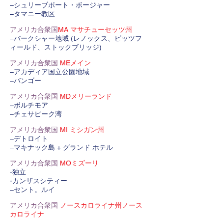
–シュリーブポート・ボージャー
–タマニー教区
アメリカ合衆国
MA マサチューセッツ州
–バークシャー地域 (レノックス、ピッツフ
ィールド、ストックブリッジ)
アメリカ合衆国
MEメイン
–アカディア国立公園地域
–バンゴー
アメリカ合衆国
MDメリーランド
–ボルチモア
–チェサピーク湾
アメリカ合衆国
MI ミシガン州
–デトロイト
–マキナック島 + グランド ホテル
アメリカ合衆国
MOミズーリ
-独立
-カンザスシティー
–セント。ルイ
アメリカ合衆国
ノースカロライナ州ノース
カロライナ