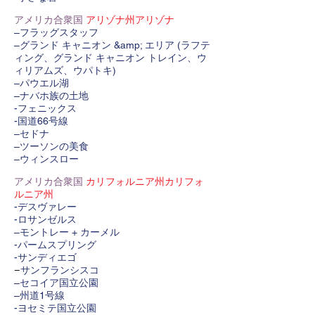
アメリカ合衆国
アリゾナ州アリゾナ
–フラッグスタッフ
–グランド キャニオン &amp; エリア (ラフテ
ィング、グランド キャニオン トレイン、ウ
ィリアムズ、ウパトキ)
–パウエル湖
–ナバホ族の土地
-フェニックス
-国道66号線
–セドナ
–ツーソンの美食
–ウィンスロー
アメリカ合衆国
カリフォルニア州カリフォ
ルニア州
-デスヴァレー
-ロサンゼルス
–モントレー + カーメル
-パームスプリング
-サンディエゴ
サンフランシスコ
–
–セコイア国立公園
–州道1号線
-ヨセミテ国立公園