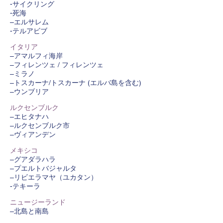
-サイクリング
-死海
–エルサレム
-テルアビブ
イタリア
–アマルフィ海岸
–フィレンツェ / フィレンツェ
–ミラノ
–トスカーナ/トスカーナ (エルバ島を含む)
–ウンブリア
ルクセンブルク
–エヒタナハ
–ルクセンブルク市
–ヴィアンデン
メキシコ
–グアダラハラ
–プエルトバジャルタ
–リビエラマヤ（ユカタン）
-テキーラ
ニュージーランド
–北島と南島