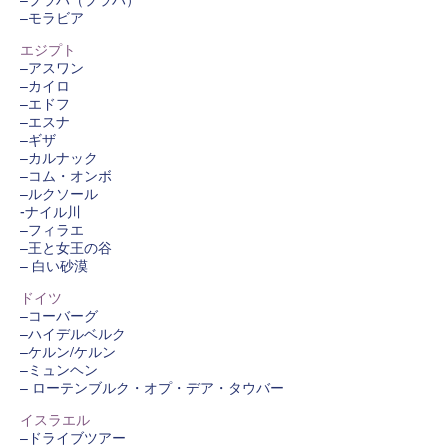
–プラハ（プラハ）
–モラビア
エジプト
–アスワン
–カイロ
–エドフ
–エスナ
–ギザ
–カルナック
–コム・オンボ
–ルクソール
-ナイル川
–フィラエ
–王と女王の谷
– 白い砂漠
ドイツ
–コーバーグ
–ハイデルベルク
–ケルン/ケルン
–ミュンヘン
– ローテンブルク・オプ・デア・タウバー
イスラエル
–ドライブツアー