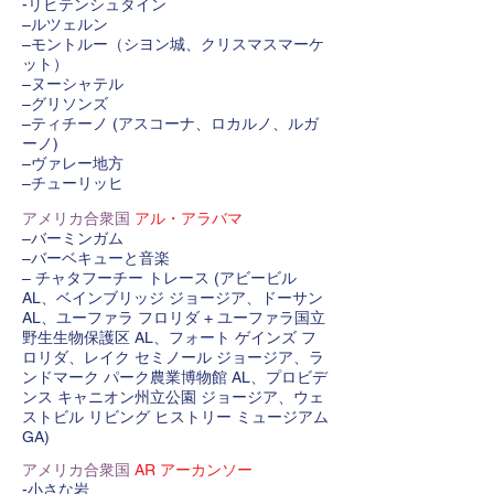
-リヒテンシュタイン
–ルツェルン
–モントルー（シヨン城、クリスマスマーケ
ット）
–ヌーシャテル
–グリソンズ
–ティチーノ (アスコーナ、ロカルノ、ルガ
ーノ)
–ヴァレー地方
–チューリッヒ
アメリカ合衆国
アル・アラバマ
–バーミンガム
–バーベキューと音楽
– チャタフーチー トレース (アビービル
AL、ベインブリッジ ジョージア、ドーサン
AL、ユーファラ フロリダ + ユーファラ国立
野生生物保護区 AL、フォート ゲインズ フ
ロリダ、レイク セミノール ジョージア、ラ
ンドマーク パーク農業博物館 AL、プロビデ
ンス キャニオン州立公園 ジョージア、ウェ
ストビル リビング ヒストリー ミュージアム
GA)
アメリカ合衆国
AR アーカンソー
-小さな岩