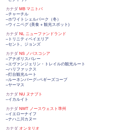
カナダ
MB マニトバ
–チャーチル
–ホワイトシェルパーク（冬）
–ウィニペグ (美食 + 観光スポット)
カナダ
NL ニューファンドランド
–トリニティベイエリア
–セント。ジョンズ
カナダ
NS ノバスコシア
–アナポリスバレー
–エヴァンジェリン・トレイルの観光ルート
–ハリファックス
–灯台観光ルート
–ルーネンバーグ–ペギーズコーブ
–ヤーマス
カナダ
NU ヌナブト
–イカルイト
カナダ
NWT ノースウェスト準州
–イエローナイフ
–ナハニ川カヌー
カナダ
オンタリオ