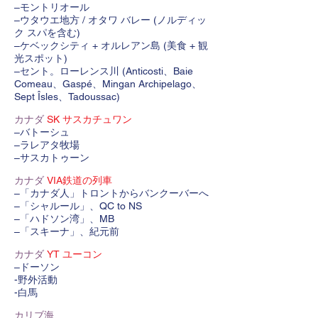
–モントリオール
–ウタウエ地方 / オタワ バレー (ノルディッ
ク スパを含む)
–ケベックシティ + オルレアン島 (美食 + 観
光スポット)
–セント。ローレンス川 (Anticosti、Baie
Comeau、Gaspé、Mingan Archipelago、
Sept Îsles、Tadoussac)
カナダ
SK サスカチュワン
–バトーシュ
–ラレアタ牧場
–サスカトゥーン
カナダ
VIA鉄道の列車
–「カナダ人」トロントからバンクーバーへ
–「シャルール」、QC to NS
–「ハドソン湾」、MB
–「スキーナ」、紀元前
カナダ
YT ユーコン
–ドーソン
-野外活動
-白馬
カリブ海