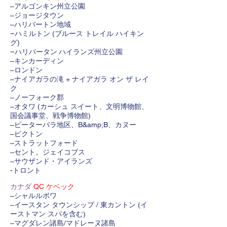
–アルゴンキン州立公園
–ジョージタウン
–ハリバートン地域
ハミルトン (ブルース トレイル ハイキン
–
グ)
–
ハリバータン ハイランズ州立公園
–キンカーディン
–ロンドン
–ナイアガラの滝 + ナイアガラ オン ザ レイ
ク
–ノーフォーク郡
–オタワ (カーシュ スイート、文明博物館、
国会議事堂、戦争博物館)
–ピーターバラ地区、B&amp;B、カヌー
–ピクトン
–ストラットフォード
–セント。ジェイコブス
–サウザンド・アイランズ
-トロント
カナダ
QC ケベック
–シャルルボワ
–イースタン タウンシップ / 東カントン (イ
ーストマン スパを含む)
–マグダレン諸島/マドレーヌ諸島