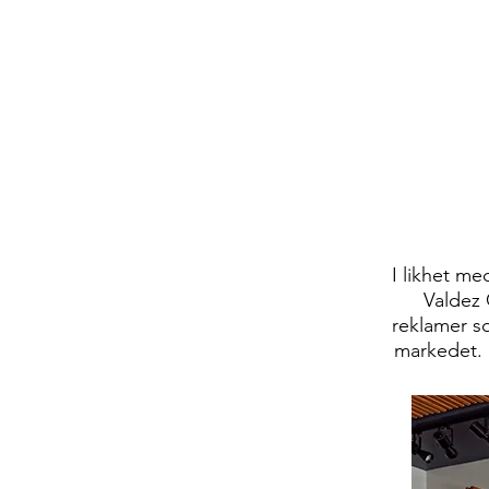
I likhet me
Valdez 
reklamer s
markedet. 