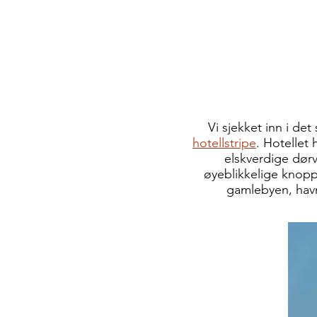
Vi sjekket inn i det
hotellstripe
. Hotellet
elskverdige dørv
øyeblikkelige knopp
gamlebyen, havn