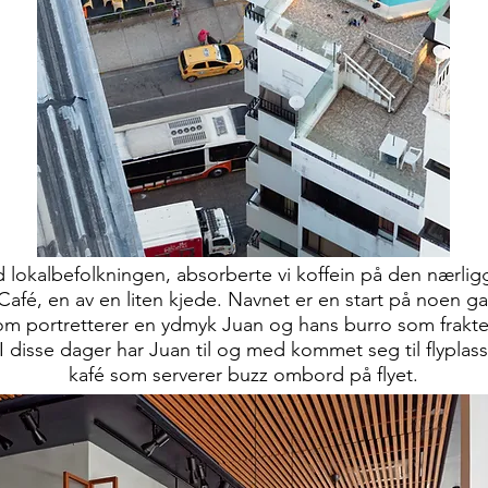
d lokalbefolkningen, absorberte vi koffein på den nærli
Café, en av en liten kjede. Navnet er en start på noen g
om portretterer en ydmyk Juan og hans burro som frakter
I disse dager har Juan til og med kommet seg til flypla
kafé som serverer buzz ombord på flyet.