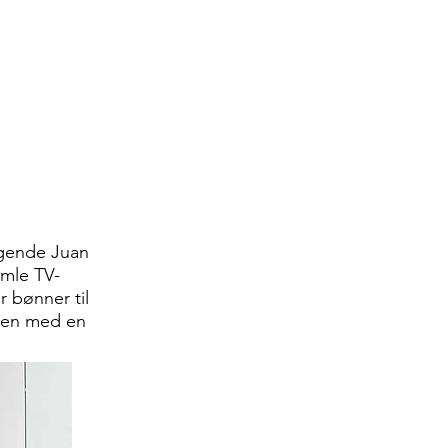
ggende Juan
amle TV-
 bønner til
ssen med en