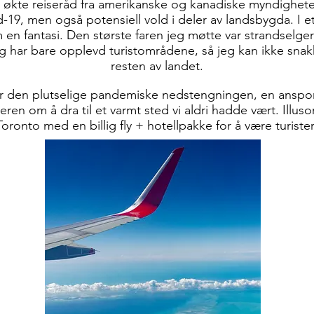
1 økte reiseråd fra amerikanske og kanadiske myndighete
d-19, men også potensiell vold i deler av landsbygda. I ett
m en fantasi. Den største faren jeg møtte var strandselge
 har bare opplevd turistområdene, så jeg kan ikke snakk
resten av landet.
 før den plutselige pandemiske nedstengningen, en ansp
ren om å dra til et varmt sted vi aldri hadde vært. Illusori
Toronto med en billig fly + hotellpakke for å være turiste