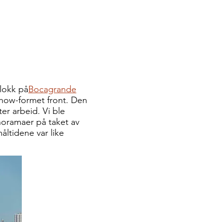
lokk på
Bocagrande
dhow-formet front. Den
er arbeid. Vi ble
noramaer på taket av
ltidene var like