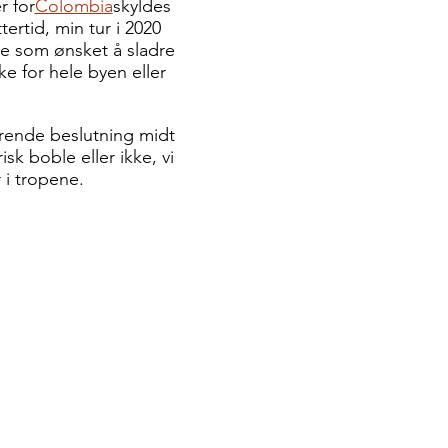
r for
Colombia
skyldes
ertid, min tur i 2020
re som ønsket å sladre
e for hele byen eller
orende beslutning midt
sk boble eller ikke, vi
r i tropene.