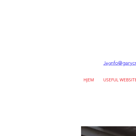
nfo@garycr
Jeg
HJEM
USEFUL WEBSIT