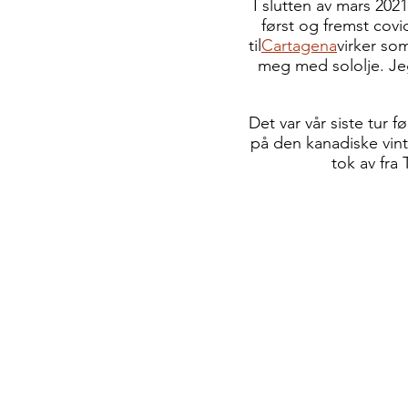
I slutten av mars 202
først og fremst covi
til
Cartagena
virker so
meg med sololje. Jeg
Det var vår siste tur
på den kanadiske vinte
tok av fra 