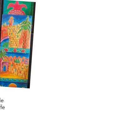
le
fe