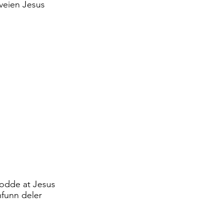
veien Jesus
rodde at Jesus
mfunn deler