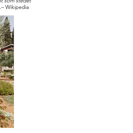
nt som stedet
.
– Wikipedia