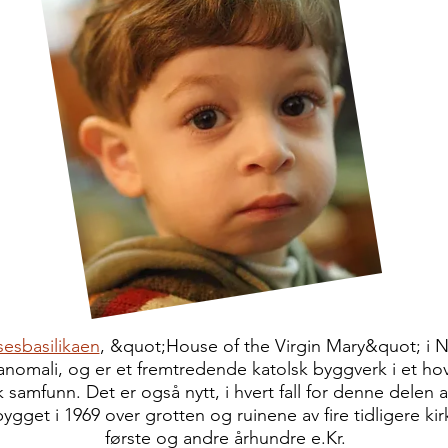
esbasilikaen
, &quot;House of the Virgin Mary&quot; i N
n anomali, og er et fremtredende katolsk byggverk i et ho
 samfunn. Det er også nytt, i hvert fall for denne delen 
ygget i 1969 over grotten og ruinene av fire tidligere kir
første og andre århundre e.Kr.