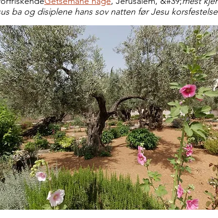
 forfriskende
Getsemane hage
, Jerusalem, &#39;
mest kje
us ba og disiplene hans sov natten før Jesu korsfestelse