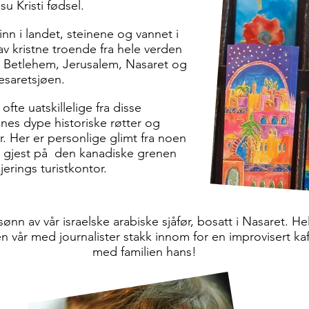
su Kristi fødsel.
inn i landet, steinene og vannet i
av kristne troende fra hele verden
 Betlehem, Jerusalem, Nasaret og
saretsjøen.
 ofte uatskillelige fra disse
nnes dype historiske røtter og
 Her er personlige glimt fra noen
om gjest på den kanadiske grenen
gjerings turistkontor.
ønn av vår israelske arabiske sjåfør, bosatt i Nasaret. He
n vår med journalister stakk innom for en improvisert kaf
med familien hans!