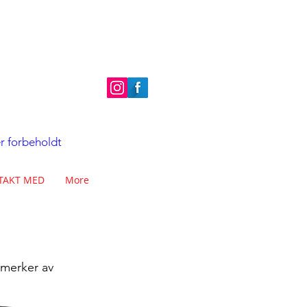
er forbeholdt
TAKT MED
More
merker av