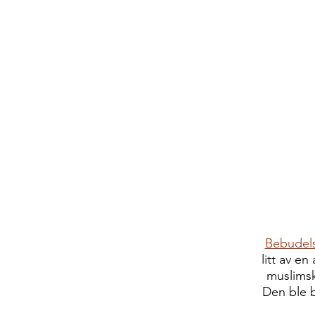
Bebudels
litt av e
muslimsk
Den ble b