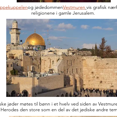
ippekuppelen
og jødedommen
Vestmuren
vis grafisk nær
religionene
i gamle Jerusalem.
ske jøder møtes til bønn i et hvelv ved siden av Vestmur
Herodes den store som en del av det jødiske andre tem