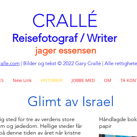
CRALLÉ
Reisefotograf / Writer
jager essensen
alle.com
| Bilder og tekst © 2022 Gary Crallé | Alle rettighet
ES
New Link
HISTORIER
JOBBE MED
OM
TA KON
Glimt av Israel
tig sted for tre av verdens store
Håndlagde bok
lam og jødedom. Hellige steder får
papir
 denne tiden av året når kristne