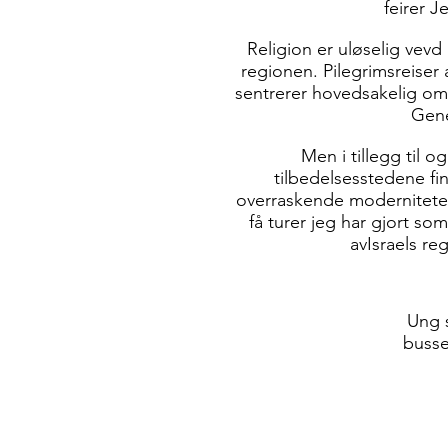
feirer Je
Religion er uløselig vevd 
regionen. Pilegrimsreiser 
sentrerer hovedsakelig om
Gene
Men i tillegg til og
tilbedelsesstedene fi
overraskende moderniteter.
få turer jeg har gjort s
av
Israels re
Ung s
busse