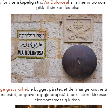
s for vitenskapelig strid
Via Dolorosa
har allmenn tro som 
gikk til sin korsfestelse
ige gravs kirke
ble bygget på stedet der mange kristne t
orsfestet, begravet og gjenoppstått. Seks store kirkesa
eiendomsmessig kirken.