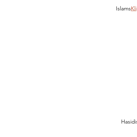
Islams
Kl
Hasidi