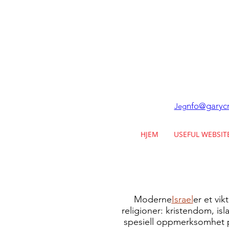
nfo@garycr
Jeg
HJEM
USEFUL WEBSIT
Moderne
Israel
er et vik
religioner: kristendom, is
spesiell oppmerksomhet på