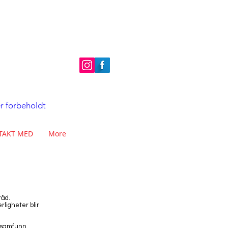
er forbeholdt
TAKT MED
More
råd.
rligheter blir
å samfunn.