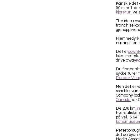
Kanskje det 
90 minutter 
kjøretur
. Ve
The idea rev
franchiseiko
gjenopplivend
Hjemmedyrket
næring i en 
Det er
downt
lokal mat pl
drive away
K
Du finner alt 
sykkelturer t
Pioneer Vill
Men det er v
som fikk vann
Company bodd
Canada
har 
De 286 km
Tr
hydrauliske l
på vei.-5-941
kanomuseu
Peterborough 
det da byen k
Media Associa