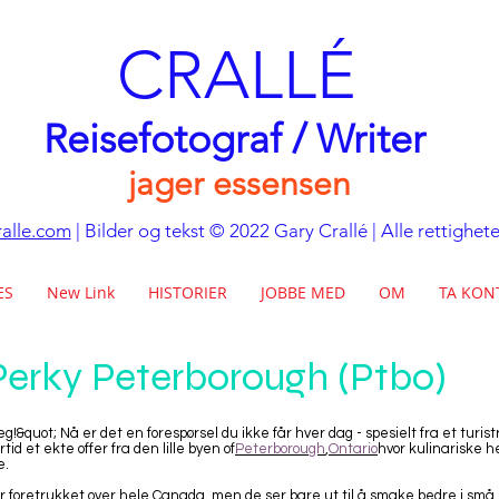
CRALLÉ
Reisefotograf / Writer
jager essensen
alle.com
| Bilder og tekst © 2022 Gary Crallé | Alle rettighet
ES
New Link
HISTORIER
JOBBE MED
OM
TA KON
Perky Peterborough (Ptbo)
g!&quot; Nå er det en forespørsel du ikke får hver dag - spesielt fra et turist
tid et ekte offer fra den lille byen of
Peterborough
,
Ontario
hvor kulinariske he
e.
r foretrukket over hele Canada, men de ser bare ut til å smake bedre i sm