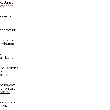
e. Uansett,
smørterte
e kjente
der som får
massevis av
d_minutes
er, fra
r til
Lang
dene i Canada
lectric
And
Parker
ns høyeste
luften og er
nadisk
ar vitne til
l Travel