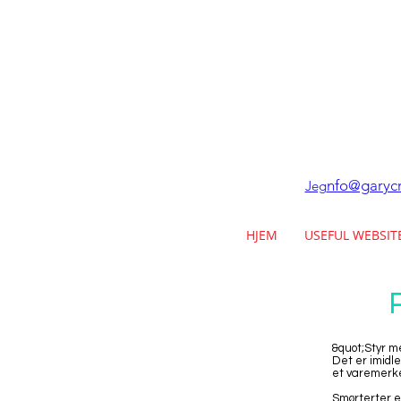
nfo@garycr
Jeg
HJEM
USEFUL WEBSIT
&quot;Styr me
Det er imidler
et varemerk
Smørterter e