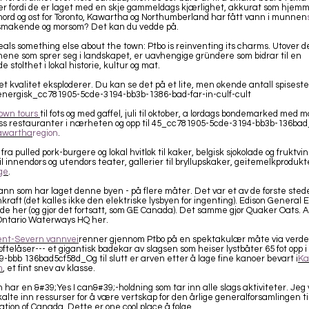
er fordi de er laget med en skje gammeldags kjærlighet, akkurat som hjemm
nord og øst for Toronto, Kawartha og Northumberland har fått vann i munnen
lsmakende og morsom? Det kan du vedde på.
eals something else about the town: Ptbo is reinventing its charms. Utover d
nene som sprer seg i landskapet, er uavhengige gründere som bidrar til en
e stolthet i lokal historie, kultur og mat.
 kvalitet eksploderer. Du kan se det på et lite, men økende antall spiseste
energisk_cc781905-5cde-3194-bb3b-1386-bad-far-in-culf-cult
own tours
til fots og med gaffel, juli til oktober, a lørdags bondemarked med 
uss restauranter i nærheten og opp til 45_cc781905-5cde-3194-bb3b-136ba
awartha
region
.
fra pulled pork-burgere og lokal hvitløk til kaker, belgisk sjokolade og fruktvin
il innendørs og utendørs teater, gallerier til bryllupskaker, geitemelkprodukte
age
.
ann som har laget denne byen - på flere måter. Det var et av de første ste
kraft (det kalles ikke den elektriske lysbyen for ingenting). Edison General E
e her (og gjør det fortsatt, som GE Canada). Det samme gjør Quaker Oats. 
Ontario Waterways HQ her.
ent-Severn vannvei
renner gjennom Ptbo på en spektakulær måte via verde
øftelåser--- et gigantisk badekar av slagsen som heiser lystbåter 65 fot opp i 
9-bbb 136bad5cf58d_Og til slutt er arven etter å lage fine kanoer bevart i
Ka
m
, et fint snev av klasse.
har en &#39;Yes I can&#39;-holdning som tar inn alle slags aktiviteter. Jeg v
alte inn ressurser for å være vertskap for den årlige generalforsamlingen ti
tion of Canada. Dette er one cool place å følge.