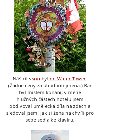
Náš cíl v
soo
byl
Inn Water Tower
.
(Žádné ceny za uhodnutí jména.) Bar
byl místem konání; v méně
hlučných částech hotelu jsem
obdivoval umělecká díla na zdech a
sledoval jsem, jak si žena na chvíli pro
sebe sedla ke klavíru.