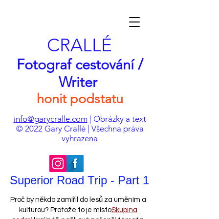
CRALLÉ
Fotograf cestování /
Writer
honit podstatu
nfo@garycralle.com
| Obrázky a text
i
© 2022 Gary Crallé | Všechna práva
vyhrazena
Superior Road Trip - Part 1
Proč by někdo zamířil do lesů za uměním a
kulturou? Protože to je místo
Skupina