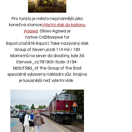
Pro turisty je město nejznámější jako
konečná stanice
Výletní vlak do kaňonu
Agawa
. (Slovo Agawa je
native
Odžibvejové
for
&quot;útočiště.&quot;) Také nazývaný vlak
Group of Seven jezdí 114 mil / 183
kilometrů na sever do divočiny, kde žili
členové_cc781905-5cde-3194-
bb5cf58d_of the Group of the Bad
speciálně vybavený nákladní vůz. Krajina
je luxusnější než výletní vlak.