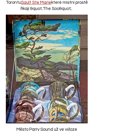
Torontu
Sault Ste Marie
které místní prostě
říkají &quot;The Soo&quot;.
Město Parry Sound už ve výloze