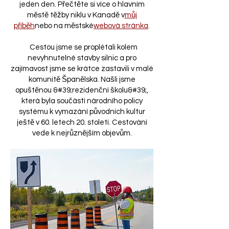
jeden den. Přečtěte si více o hlavním
městě těžby niklu v Kanadě v
můj
příběh
nebo na městské
webová stránka
.
Cestou jsme se proplétali kolem
nevyhnutelné stavby silnic a pro
zajímavost jsme se krátce zastavili v malé
komunitě Španělska. Našli jsme
opuštěnou &#39;rezidenční školu&#39;,
která byla součástí národního policy
systému k vymazání původních kultur
ještě v 60. letech 20. století. Cestování
vede k nejrůznějším objevům.