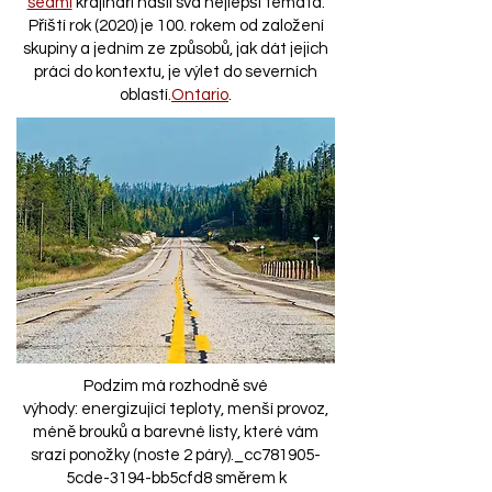
sedmi
krajináři našli svá nejlepší témata.
Příští rok (2020) je 100. rokem od založení
skupiny a jedním ze způsobů, jak dát jejich
práci do kontextu, je výlet do severních
oblastí.
Ontario
.
Podzim má rozhodně své
výhody: energizující teploty, menší provoz,
méně brouků a barevné listy, které vám
srazí ponožky (noste 2 páry)._cc781905-
5cde-3194-bb5cfd8 směrem k