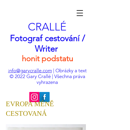
CRALLÉ
Fotograf cestování /
Writer
honit podstatu
nfo@garycralle.com
| Obrázky a text
i
© 2022 Gary Crallé | Všechna práva
vyhrazena
EVROPA MÉNĚ
CESTOVANÁ