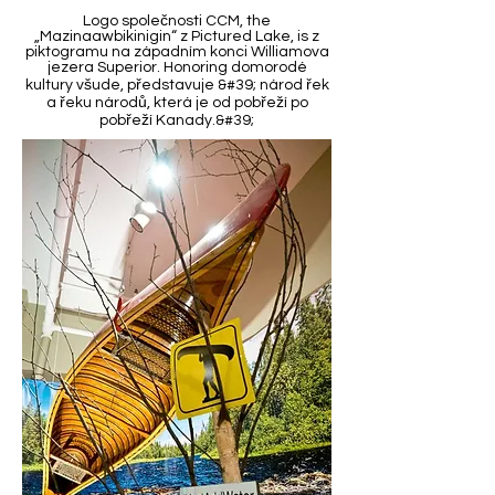
Logo společnosti CCM, the
„Mazinaawbikinigin“ z Pictured Lake, is z
piktogramu na západním konci Williamova
jezera Superior. Honoring domorodé
kultury všude, představuje &#39; národ řek
a řeku národů, která je od pobřeží po
pobřeží Kanady.&#39;