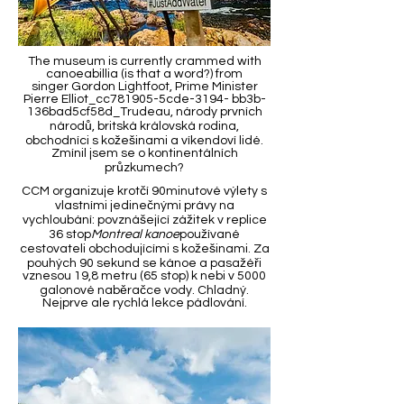
The museum is currently crammed with
canoeabillia (is that a word?) from
singer Gordon Lightfoot, Prime Minister
Pierre Elliot_cc781905-5cde-3194- bb3b-
136bad5cf58d_Trudeau, národy prvních
národů, britská královská rodina,
obchodníci s kožešinami a víkendoví lidé.
Zmínil jsem se o kontinentálních
průzkumech?
CCM organizuje krotčí 90minutové výlety s
vlastními jedinečnými právy na
vychloubání: povznášející zážitek v replice
36 stop
Montreal kanoe
používané
cestovateli obchodujícími s kožešinami. Za
pouhých 90 sekund se kánoe a pasažéři
vznesou 19,8 metru (65 stop) k nebi v 5000
galonové naběračce vody. Chladný.
Nejprve ale rychlá lekce pádlování.