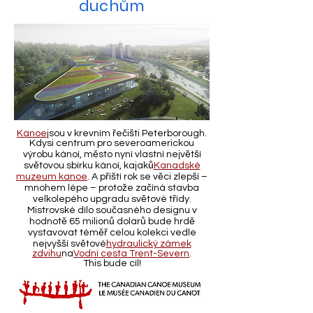
duchům
Kanoe
jsou v krevním řečišti Peterborough.
Kdysi centrum pro severoamerickou
výrobu kánoí, město nyní vlastní největší
světovou sbírku kánoí, kajaků
Kanadské
muzeum kanoe
. A příští rok se věci zlepší –
mnohem lépe – protože začíná stavba
velkolepého upgradu světové třídy.
Mistrovské dílo současného designu v
hodnotě 65 milionů dolarů bude hrdě
vystavovat téměř celou kolekci vedle
nejvyšší světové
hydraulický zámek
zdvihu
na
Vodní cesta Trent-Severn
.
This bude cíl!