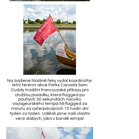
Na zvýšené hladině řeky vydal koordinátor
letní terénní akce Parks Canada Sam
Cuddy tradiční francouzské příkazy pro
otužilou posádku, která flagged po
pouhých 30 sekundách nácviku
voyageurského tempa 56 flagged za
minutu za vyčerpávajících 15 hodin dní
týden co týden. Udělali jsme naši vlastní
verzi slabých, jako v bandě wimps!