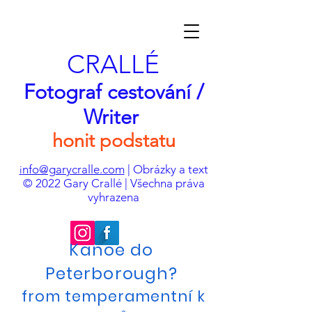
CRALLÉ
Fotograf cestování /
Writer
honit podstatu
nfo@garycralle.com
| Obrázky a text
i
© 2022 Gary Crallé | Všechna práva
vyhrazena
Kanoe do
Peterborough?
from temperamentní k