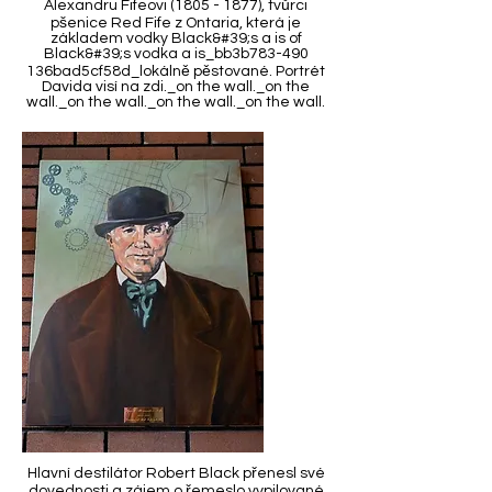
Alexandru Fifeovi
(1805 - 1877)
, tvůrci
pšenice Red Fife z Ontaria, která je
základem vodky Black&#39;s a is of
Black&#39;s vodka a is_bb3b783-490
136bad5cf58d_lokálně pěstované. Portrét
Davida visí na zdi._on the wall._on the
wall._on the wall._on the wall._on the wall.
Hlavní destilátor Robert Black přenesl své
dovednosti a zájem o řemeslo vypilované