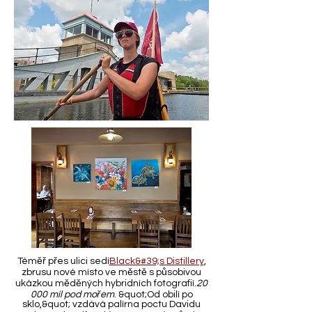
Téměř přes ulici sedí
Black&#39;s Distillery
,
zbrusu nové místo ve městě s působivou
ukázkou měděných hybridních fotografií.
20
000 mil pod mořem
. &quot;Od obilí po
sklo,&quot; vzdává palírna poctu Davidu