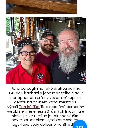
Peterborough má také druhou palírnu.
Bruce Khabbazi a jeho manželka slaví v
nenápadném průmyslovém nákupním
centru na druhém konci města 21.
výročí
Perská říše.
Tato oceněná company
vyrábí ne méně než 26 různých lihovin, ale
hlavní je, že Peršan je také největším
severoamerickým výrobcem sycené
jogurtové sody oblíbené na Středním