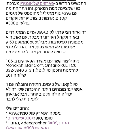
התכשיט החדש ב-
פארקים של אונטריו
מערכת.
כפי שמציינת מפת הפארק, זהו אתר חתימה
עם &#39;נוף מתגלגל מחוספס של אגמים
קטנים, אדמות ביצות, יערות ועקרים
סלעיים&#39;.
זהו אזור חצי פראי לקוטג&#39;רים המתגוררים
באזור ולקהל העירוני המבקר. עם זאת, הוא
ממוקם 50 ק&quot;מ צפונית לפיטרבורו, אבל
אף פעם לא ממש צפוף, וזה נהדר לכל מי
שרוצה להתרחק מהכל לכמה ימים.
ניתן ליצור קשר עם משרד הפארקים ב-106
Monck St, Bancroft, Ontario K0L 1C0
להזמנות ותכנון טיול. טל.
1 613 332-3940
שלוחה 261
טיול קאנו של 3 ימים, חתירה והובלה עם 4
אנשי יער מומחים היתה ההיכרות שלי. זה לא
יכול היה להיות טוב יותר... אבל אני אתן
לתמונות שלי לדבר.
החברים שלי:
* מפקח הפארק פול סמית&#39;
ג&#39;יימי רוס
*סופר/סופר
&#39;החניך
* מחבר, videographer
המאושר&#39; קווין קאלן